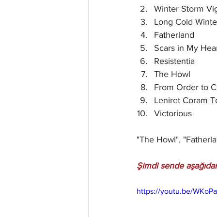
Winter Storm Vig
Long Cold Winter
Fatherland
Scars in My Hea
Resistentia
The Howl
From Order to 
Leniret Coram T
Victorious
"The Howl", "Fatherl
Şimdi sende aşağıdan 
https://youtu.be/WKo