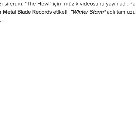
Ensiferum, "The Howl" için  müzik videosunu yayınladı. Pa
n 
Metal Blade Records
 etiketli 
“Winter Storm"
 adlı tam uzu
.