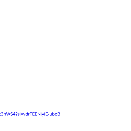
ct3hWS4?si=vdrFEENiyiE-ubpB