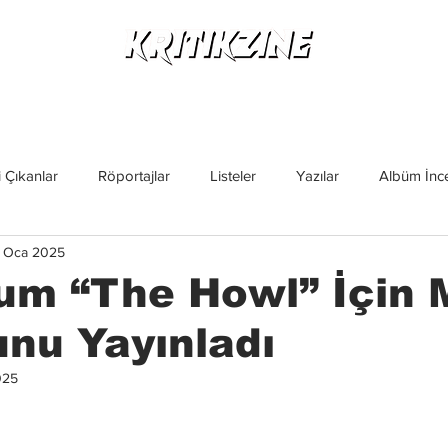
Yeni Çıkanlar
Röportajlar
Listeler
Albüm Kritikl
 Çıkanlar
Röportajlar
Listeler
Yazılar
Albüm İnce
 Oca 2025
İncelemeler
Yeni Çıkanlar
Magazin
Keşif Yazıları
um “The Howl” İçin 
nu Yayınladı
025