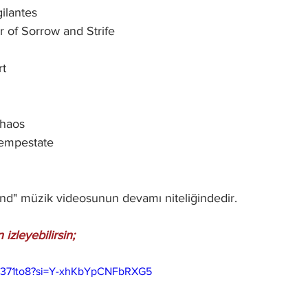
ilantes
 of Sorrow and Strife
rt
Chaos
empestate
and" müzik videosunun devamı niteliğindedir.
izleyebilirsin;
Pa371to8?si=Y-xhKbYpCNFbRXG5