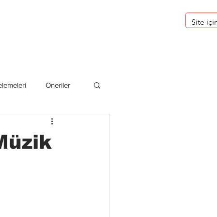
eri
Hakkımızda
lemeleri
Öneriler
deliler
Müzik