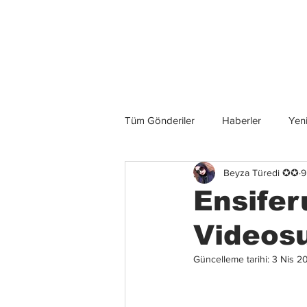
Son Haberler
Tüm Gönderiler
Haberler
Yeni
Beyza Türedi ✪✪
9
Grup İncelemeleri
Konserler
Ensifer
Videosu
Güncelleme tarihi:
3 Nis 2