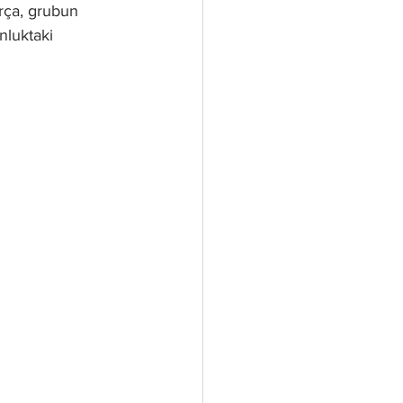
rça, grubun 
nluktaki 