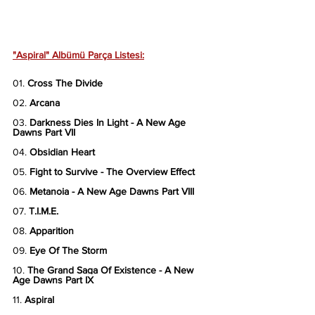
"Aspiral" Albümü Parça Listesi:
01. 
Cross The Divide
02. 
Arcana
03. 
Darkness Dies In Light - A New Age 
Dawns Part VII
04. 
Obsidian Heart
05. 
Fight to Survive - The Overview Effect
06. 
Metanoia - A New Age Dawns Part VIII
07. 
T.I.M.E.
08. 
Apparition
09. 
Eye Of The Storm
10. 
The Grand Saga Of Existence - A New 
Age Dawns Part IX
11. 
Aspiral