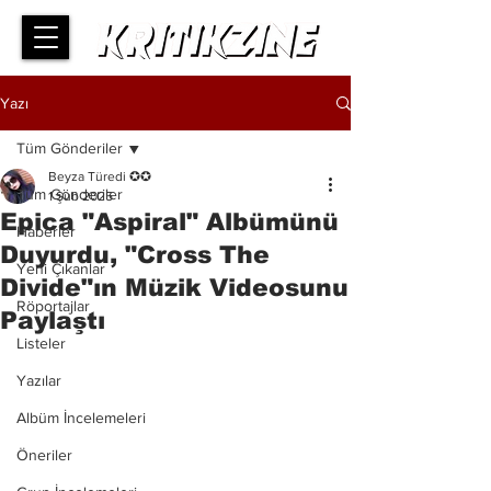
Yazı
Tüm Gönderiler
Beyza Türedi ✪✪
Tüm Gönderiler
1 Şub 2025
Epica "Aspiral" Albümünü
Haberler
Duyurdu, "Cross The
Yeni Çıkanlar
Divide"ın Müzik Videosunu
Röportajlar
Paylaştı
Listeler
Yazılar
Albüm İncelemeleri
Öneriler