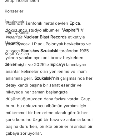
Grup İncelemeleri
Konserler
İncelemeler
Hollandalı senfonik metal devleri 
Epica
, 
dokuzuncu stüdyo albümleri
 "Aspiral"i
11 
Yeni Çıkanlar
Nisan'da 
Nuclear Blast Records
 etiketiyle 
Magazin
yayınlayacak. LP adı, Polonyalı heykeltıraş ve 
ressam 
Stanisław Szukalski
 tarafından 1965 
Keşif Yazıları
yılında yapılan aynı adlı bronz heykelden 
deliler
türetilmiştir ve 2025'te 
Epica'yı
 tanımlayan 
anahtar kelimeler olan yenilenme ve ilham 
anlamına gelir. 
Szukalski'nin
 çalışmasında her 
detay kendi başına bir sanat eseridir ve 
hikayede her zaman başlangıçta 
düşündüğünüzden daha fazlası vardır. Grup, 
bunu bu dokuzuncu albümün yaratımı için 
mükemmel bir benzetme olarak gördü: her 
şarkı kendine özgü bir hava ve anlamla kendi 
başına dururken, birlikte birbirlerini anıtsal bir 
çabaya zorluyorlar.