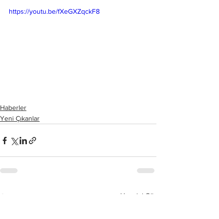
https://youtu.be/fXeGXZqckF8
Haberler
Yeni Çıkanlar
Hepsini Gör
Son Yazılar