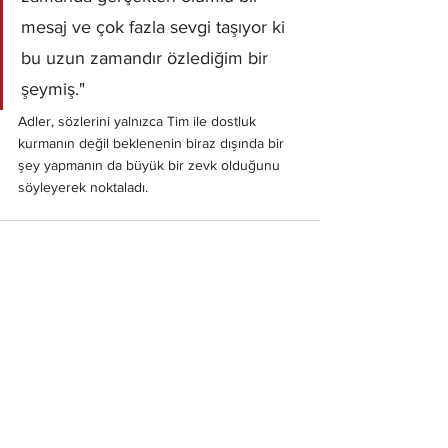
mesaj ve çok fazla sevgi taşıyor ki 
bu uzun zamandır özlediğim bir 
şeymiş." 
Adler, sözlerini yalnızca Tim ile dostluk 
kurmanın değil beklenenin biraz dışında bir 
şey yapmanın da büyük bir zevk olduğunu 
söyleyerek noktaladı. 
Hepsini Gör
Son Yazılar