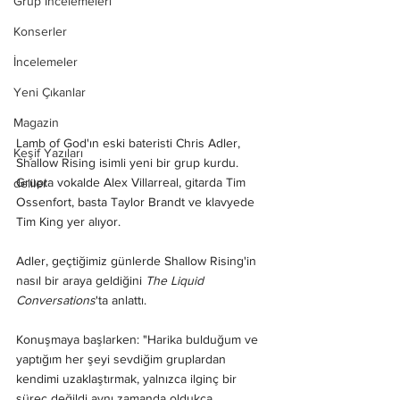
Grup İncelemeleri
Konserler
İncelemeler
Yeni Çıkanlar
Magazin
Lamb of God'ın eski bateristi Chris Adler, 
Keşif Yazıları
Shallow Rising isimli yeni bir grup kurdu. 
Grupta vokalde Alex Villarreal, gitarda Tim 
deliler
Ossenfort, basta Taylor Brandt ve klavyede 
Tim King yer alıyor. 
Adler, geçtiğimiz günlerde Shallow Rising'in 
nasıl bir araya geldiğini 
The Liquid 
Conversations
'ta anlattı.
Konuşmaya başlarken: "Harika bulduğum ve 
yaptığım her şeyi sevdiğim gruplardan 
kendimi uzaklaştırmak, yalnızca ilginç bir 
süreç değildi aynı zamanda oldukça 