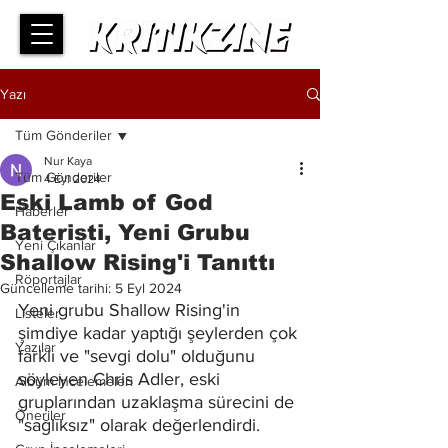
Yazı
Tüm Gönderiler
Nur Kaya
Tüm Gönderiler
4 Eyl 2024
Eski Lamb of God
Haberler
Bateristi, Yeni Grubu
Yeni Çıkanlar
Shallow Rising'i Tanıttı
Röportajlar
Güncelleme tarihi:
5 Eyl 2024
Yeni grubu Shallow Rising'in 
Listeler
şimdiye kadar yaptığı şeylerden çok 
Yazılar
farklı ve "sevgi dolu" olduğunu 
söyleyen Chris Adler, eski 
Albüm İncelemeleri
gruplarından uzaklaşma sürecini de 
Öneriler
"sağlıksız" olarak değerlendirdi.