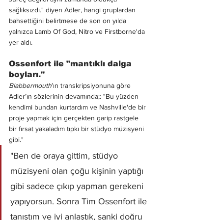
sağlıksızdı." diyen Adler, hangi gruplardan 
bahsettiğini belirtmese de son on yılda 
yalnızca Lamb Of God, Nitro ve Firstborne'da 
yer aldı.
Ossenfort ile "mantıklı dalga 
boyları."
Blabbermouth
’ın transkripsiyonuna göre 
Adler’ın sözlerinin devamında;: "Bu yüzden 
kendimi bundan kurtardım ve Nashville'de bir 
proje yapmak için gerçekten garip rastgele 
bir fırsat yakaladım tıpkı bir stüdyo müzisyeni 
gibi."
"Ben de oraya gittim, stüdyo 
müzisyeni olan çoğu kişinin yaptığı 
gibi sadece çıkıp yapman gerekeni 
yapıyorsun. Sonra Tim Ossenfort ile 
tanıştım ve iyi anlaştık, sanki doğru 