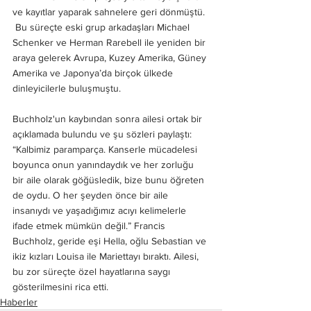
ve kayıtlar yaparak sahnelere geri dönmüştü. 
 Bu süreçte eski grup arkadaşları Michael 
Schenker ve Herman Rarebell ile yeniden bir 
araya gelerek Avrupa, Kuzey Amerika, Güney 
Amerika ve Japonya’da birçok ülkede 
dinleyicilerle buluşmuştu. 
Buchholz'un kaybından sonra ailesi ortak bir 
açıklamada bulundu ve şu sözleri paylaştı:
“Kalbimiz paramparça. Kanserle mücadelesi 
boyunca onun yanındaydık ve her zorluğu 
bir aile olarak göğüsledik, bize bunu öğreten 
de oydu. O her şeyden önce bir aile 
insanıydı ve yaşadığımız acıyı kelimelerle 
ifade etmek mümkün değil.” Francis 
Buchholz, geride eşi Hella, oğlu Sebastian ve 
ikiz kızları Louisa ile Mariettayı bıraktı. Ailesi, 
bu zor süreçte özel hayatlarına saygı 
gösterilmesini rica etti.
Haberler