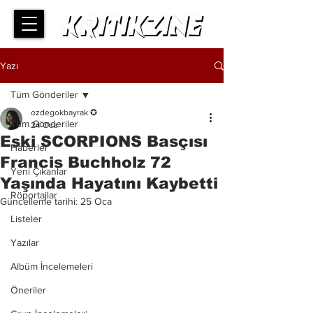
Yazı
Tüm Gönderiler
ozdegokbayrak ✪
Tüm Gönderiler
24 Oca
Eski SCORPIONS Basçısı
Haberler
Francis Buchholz 72
Yeni Çıkanlar
Yaşında Hayatını Kaybetti
Röportajlar
Güncelleme tarihi:
25 Oca
Listeler
Yazılar
Albüm İncelemeleri
Öneriler