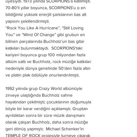
üyesiydi. 1973 yılında SCORPIONS’a katılmıştı. 
70-80'li yıllar boyunca, SCORPIONS'u o en 
bildiğimiz yüksek enerjili şarkılarının bas alt 
yapısını şekillendirmişti. 
“Rock You Like A Hurricane”, “Still Loving 
You” ve “Wind Of Change” gibi grubun en 
bilinen parçalarında Buchholz’un bas gitar 
katkıları bulunmaktaydı.  SCORPIONS’taki 
kariyeri boyunca grup 100 milyondan fazla 
albüm sattı ve Buchholz, rock müziğe katkıları 
nedeniyle dünya genelinde 50’den fazla altın 
ve platin plak ödülüyle onurlandırılmıştı. 
1992 yılında grup Crazy World albümüyle 
zirveye ulaştığında Buchholz sahne 
hayatından çekilmişti; çocuklarının doğumuyla 
böyle bir karar verdiğini açıklamıştı. Gruptan 
ayrıldıktan sonra bir süre müzik danışmanı 
olarak çalışan Buchholz, daha sonra müziğe 
geri dönüş yapmıştı;  Michael Schenker’in 
TEMPLE OF ROCK projesiyle turneye çıkarak 