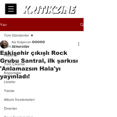
Yazı
Tüm Gönderiler
Alp Doğancan ✪✪✪✪✪
Tüm Gönderiler
28 Mar 2024
Eskişehir çıkışlı Rock
Haberler
Grubu Santral, ilk şarkısı
Yeni Çıkanlar
'Anlamazsın Hala'yı
Röportajlar
yayınladı!
Listeler
Yazılar
Albüm İncelemeleri
Öneriler