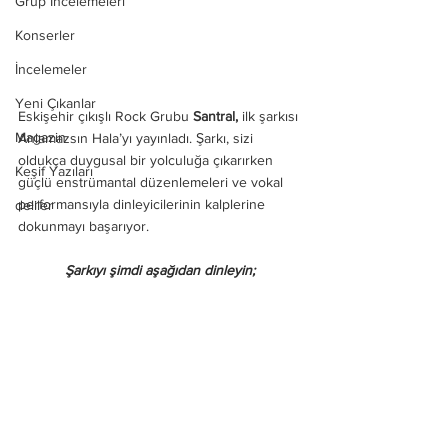
Grup İncelemeleri
Konserler
İncelemeler
Yeni Çıkanlar
Eskişehir çıkışlı Rock Grubu 
Santral,
 ilk şarkısı 
Magazin
Anlamazsın Hala’yı yayınladı. Şarkı, sizi 
oldukça duygusal bir yolculuğa çıkarırken 
Keşif Yazıları
güçlü enstrümantal düzenlemeleri ve vokal 
performansıyla dinleyicilerinin kalplerine 
deliler
dokunmayı başarıyor.
Şarkıyı şimdi aşağıdan dinleyin;