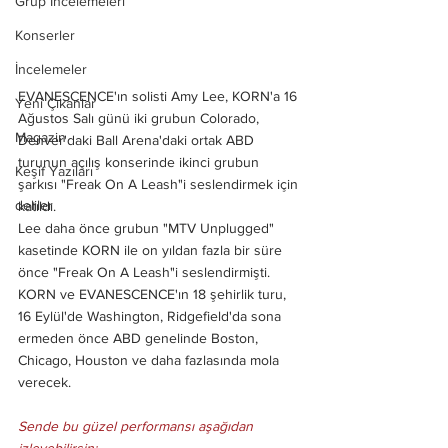
Grup İncelemeleri
Konserler
İncelemeler
EVANESCENCE'ın solisti Amy Lee, KORN'a 16 
Yeni Çıkanlar
Ağustos Salı günü iki grubun Colorado, 
Magazin
Denver'daki Ball Arena'daki ortak ABD 
turunun açılış konserinde ikinci grubun 
Keşif Yazıları
şarkısı "Freak On A Leash"i seslendirmek için 
deliler
katıldı. 
Lee daha önce grubun "MTV Unplugged" 
kasetinde KORN ile on yıldan fazla bir süre 
önce "Freak On A Leash"i seslendirmişti.
KORN ve EVANESCENCE'ın 18 şehirlik turu, 
16 Eylül'de Washington, Ridgefield'da sona 
ermeden önce ABD genelinde Boston, 
Chicago, Houston ve daha fazlasında mola 
verecek.
Sende bu güzel performansı aşağıdan 
izleyebilirsin;