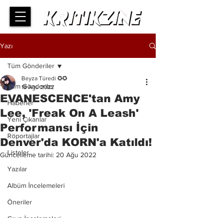
Yazı
Tüm Gönderiler
Beyza Türedi ✪✪
Tüm Gönderiler
18 Ağu 2022
EVANESCENCE'tan Amy
Haberler
Lee, 'Freak On A Leash'
Yeni Çıkanlar
Performansı İçin
Röportajlar
Denver'da KORN'a Katıldı!
Listeler
Güncelleme tarihi:
20 Ağu 2022
Yazılar
Albüm İncelemeleri
Öneriler