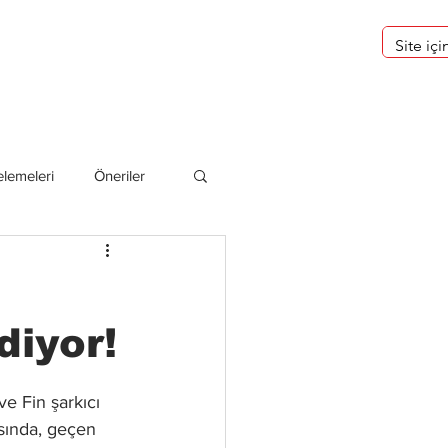
eri
Hakkımızda
lemeleri
Öneriler
deliler
diyor!
e Fin şarkıcı 
sında, geçen 