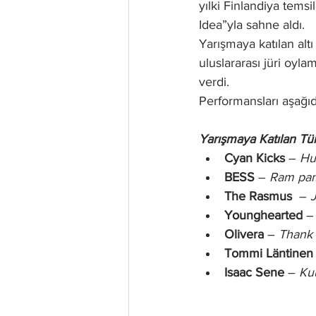
yılki Finlandiya temsi
Idea”yla sahne aldı.
Yarışmaya katılan alt
uluslararası jüri oyla
verdi.
Performansları aşağıda
Yarışmaya Katılan Tüm
Cyan Kicks
 – 
Hu
BESS
 – 
Ram pa
The Rasmus
  – 
Younghearted
 –
Olivera
 – 
Thank 
Tommi Läntinen
Isaac Sene
 – 
Ku