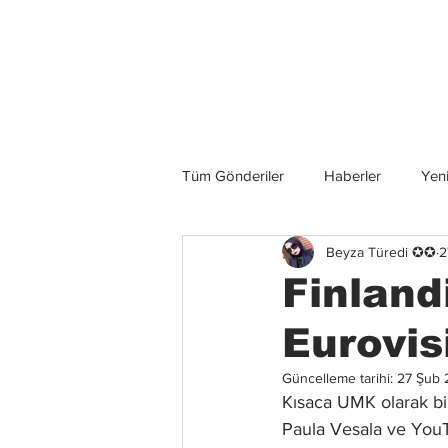
Son Haberler
Tüm Gönderiler
Haberler
Yeni
Beyza Türedi ✪✪
2
Grup İncelemeleri
Konserler
Finland
Eurovis
Güncelleme tarihi:
27 Şub 
Kısaca UMK olarak bil
Paula Vesala ve YouTu