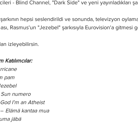
lcileri - Blind Channel, "Dark Side" ve yeni yayınladıkları şa
ı şarkının hepsi seslendirildi ve sonunda, televizyon oylama
ması, Rasmus'un "Jezebel" şarkısıyla Eurovision'a gitmesi g
n izleyebilirsin.
 Katılımcılar:
rricane
m pam
Jezebel
 
Sun numero
God I’m an Atheist
 – 
Elämä kantaa mua
uma jäbä 