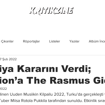
Yeni Çıkanlar
Röportajlar
Listeler
Albüm Kritikl
 Çıkanlar
Röportajlar
Listeler
Yazılar
Albüm İnce
7 Şub 2022
İncelemeler
Yeni Çıkanlar
Magazin
Keşif Yazıları
iya Kararını Verdi;
ion’a The Rasmus Gi
2022
inen Uuden Musiikin Kilpailu 2022, Turku'da gerçekleşti v
ber Miisa Rotola Pukkila tarafından sunuldu. Etkinlik sıra