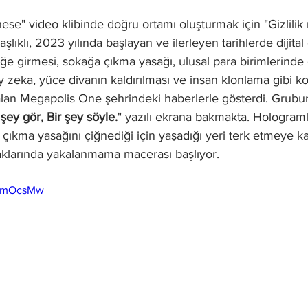
lıklı, 2023 yılında başlayan ve ilerleyen tarihlerde dijital 
ğe girmesi, sokağa çıkma yasağı, ulusal para birimlerinde d
y zeka, yüce divanın kaldırılması ve insan klonlama gibi k
lan Megapolis One şehrindeki haberlerle gösterdi. Grubun 
 şey gör, Bir şey söyle.
" yazılı ekrana bakmakta. Holograml
çıkma yasağını çiğnediği için yaşadığı yeri terk etmeye ka
kaklarında yakalanmama macerası başlıyor.
_WmOcsMw