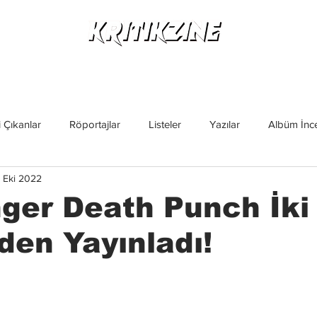
Yeni Çıkanlar
Röportajlar
Listeler
Albüm Kritikl
 Çıkanlar
Röportajlar
Listeler
Yazılar
Albüm İnce
3 Eki 2022
İncelemeler
Yeni Çıkanlar
Magazin
Keşif Yazıları
nger Death Punch İki
rden Yayınladı!