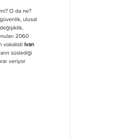
güvenlik, ulusal 
eğişiklik, 
onuları 2060 
vokalisti 
Ivan 
arın süslediği 
rar veriyor