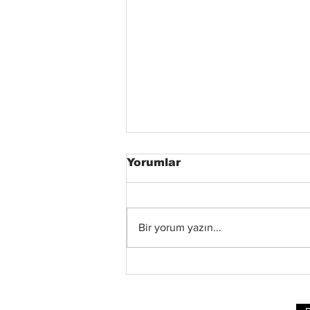
Yorumlar
Bir yorum yazın...
Xandria’dan Yeni Albüm
ve Video: “Eclipse”
Yayında