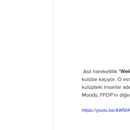
 Asıl hareketlilik "
Wel
kulübe kaçıyor. O es
kulüpteki insanlar ad
Moody, FFDP'ın diğer 
https://youtu.be/AW5ll