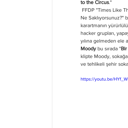
to the Circus
."
 FFDP "Times Like These" video klibinde doğru ortamı oluşturmak için "Gizlilik mi? O da ne? 
Ne Saklıyorsunuz?" baş
karartmanın yürürlülü
hacker grupları, yapa
yılına gelmeden ele a
Moody
 bu sırada "
Bir
klipte Moody, sokağa 
ve tehlikeli şehir so
https://youtu.be/HYf