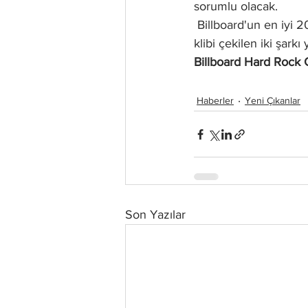
sorumlu olacak.
 Billboard'un en iyi 200 Albüm Sıralamasında 3 numaradan çıkış yapan Afterlife albümünde 
klibi çekilen iki şark
Billboard Hard Rock 
Haberler
Yeni Çıkanlar
Son Yazılar