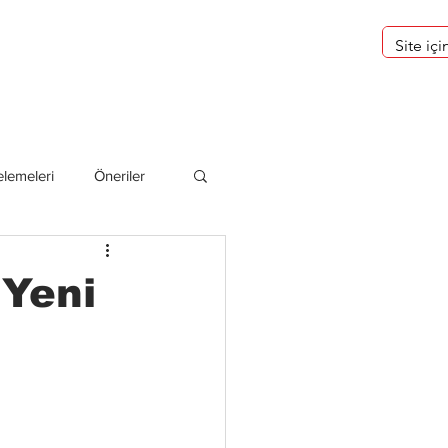
eri
Hakkımızda
lemeleri
Öneriler
deliler
 Yeni