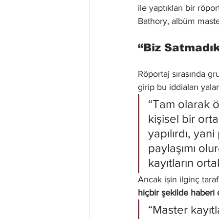
ile yaptıkları bir röpo
Bathory, albüm master’
“Biz Satmadık
Röportaj sırasında gr
girip bu iddiaları yala
“Tam olarak öy
kişisel bir or
yapılırdı, yan
paylaşımı olur
kayıtların orta
Ancak işin ilginç tara
hiçbir şekilde haberi
“Master kayıtl