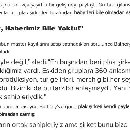
rtajda oldukça şaşırtıcı bir gelişmeyi paylaştı. Grubun gitaris
larının plak şirketleri tarafından 
haberleri bile olmadan sat
, Haberimiz Bile Yoktu!”
ubun master kayıtlarını satıp satmadıkları sorulunca Bath
nladı:
le değil,” dedi.“En başından beri plak şirke
taklığımız vardı. Eskiden gruplara 360 anlaşm
i prodüksiyon, tur gelirleri, merch gibi her ş
du. Bizimki de bu tarz bir anlaşmaydı. Yani
k sahipleriydik.”
fı burada başlıyor. Bathory’ye göre, 
plak şirketi kendi payla
 olmadan satmış
:
arın ortak sahipleriyiz ama şirket bunu bize 