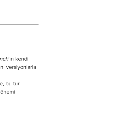
unch
’ın kendi 
ni versiyonlarla 
e, bu tür 
 dönemi 