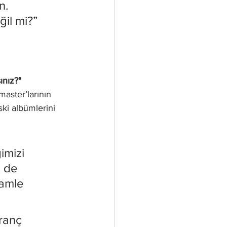
n. 
ğil mi?”
ınız?" 
master’larının 
ki albümlerini 
imizi 
 de 
hamle 
ranç 