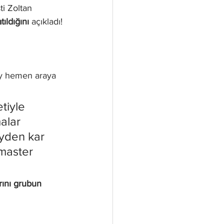
ti Zoltan 
ıldığını
 açıkladı!
ory hemen araya 
tiyle 
alar 
eyden kar 
 master 
rını grubun 