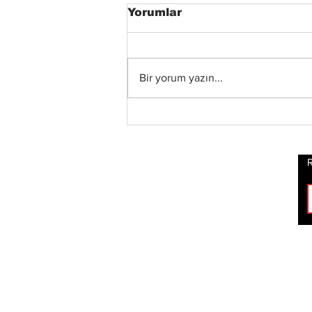
Yorumlar
Bir yorum yazın...
Xandria’dan Yeni Albüm
ve Video: “Eclipse”
Yayında
R
ROCK
HABERLERİ