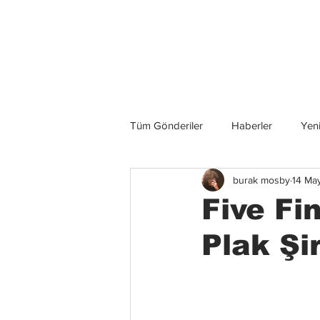
Son Haberler
Tüm Gönderiler
Haberler
Yeni
burak mosby
14 Ma
Grup İncelemeleri
Konserler
Five Fi
Plak Şi