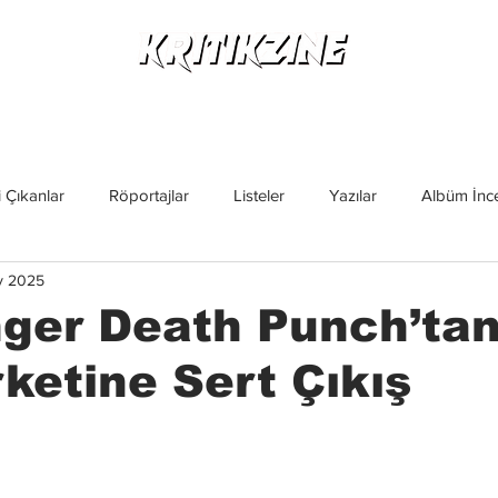
Yeni Çıkanlar
Röportajlar
Listeler
Albüm Kritikl
 Çıkanlar
Röportajlar
Listeler
Yazılar
Albüm İnce
y 2025
İncelemeler
Yeni Çıkanlar
Magazin
Keşif Yazıları
nger Death Punch’tan
rketine Sert Çıkış