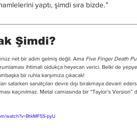
amlelerini yaptı, şimdi sıra bizde.”
ak Şimdi?
üz net bir adım gelmiş değil. Ama 
Five Finger Death P
orumlaması ihtimali oldukça heyecan verici. Belki de yepye
bambaşka bir ruhla karşımıza çıkacak!
tları satarken sanatçıları devre dışı bırakmaya devam eders
tması kaçınılmaz. Metal camiasında bir “Taylor’s Version”
com/watch?v=BtkMF5S-pyU