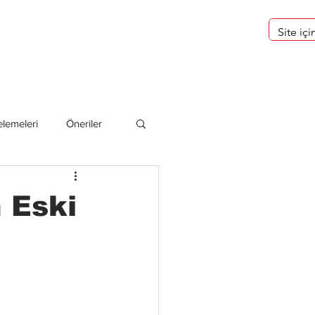
eri
Hakkımızda
lemeleri
Öneriler
deliler
 Eski