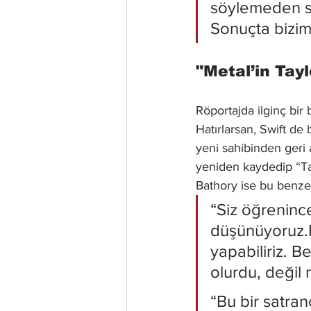
söylemeden sat
Sonuçta bizim 
"Metal’in Tayl
Röportajda ilginç bir
Hatırlarsan, Swift de 
yeni sahibinden geri 
yeniden kaydedip “Ta
Bathory ise bu benze
“Siz öğrenince
düşünüyoruz.H
yapabiliriz. B
olurdu, değil 
“Bu bir satran