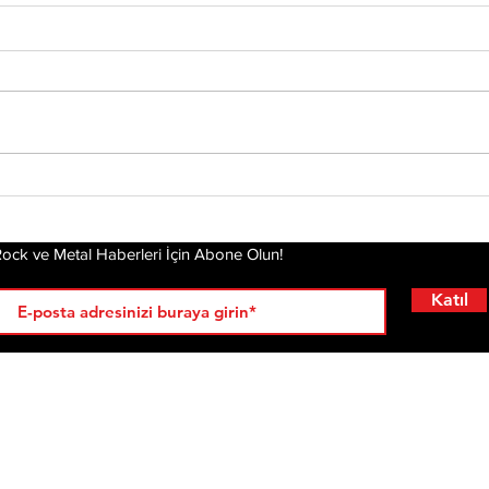
Tony Iommi'den Yeni
Mis
Solo Albüm: From The
Alb
Dark
Pla
Gel
ock ve Metal Haberleri İçin Abone Olun!
Katıl
RÖPORTAJLAR
LİSTELER
YENİ
AL
KRİ
ÇIKANLAR