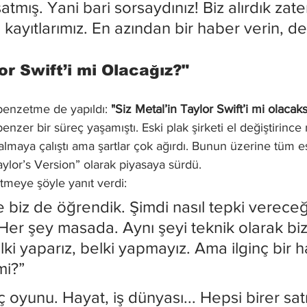
mış. Yani bari sorsaydınız! Biz alırdık zate
kayıtlarımız. En azından bir haber verin, de
or Swift’i mi Olacağız?"
 benzetme de yapıldı: 
"Siz Metal’in Taylor Swift’i mi olacaks
benzer bir süreç yaşamıştı. Eski plak şirketi el değiştirince 
almaya çalıştı ama şartlar çok ağırdı. Bunun üzerine tüm es
ylor’s Version” olarak piyasaya sürdü.
tmeye şöyle yanıt verdi:
 biz de öğrendik. Şimdi nasıl tepki vereceğ
er şey masada. Aynı şeyi teknik olarak biz
elki yaparız, belki yapmayız. Ama ilginç bir 
mi?”
ç oyunu. Hayat, iş dünyası... Hepsi birer sat