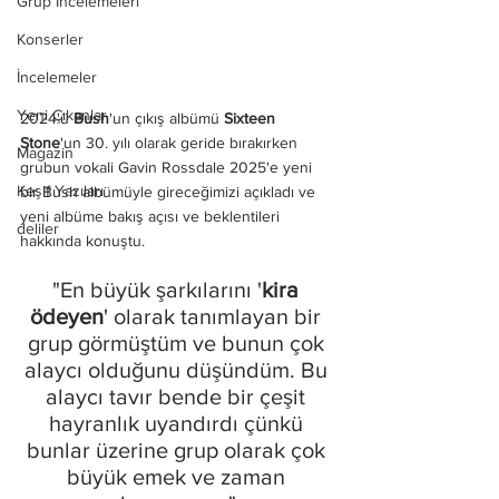
Grup İncelemeleri
Konserler
İncelemeler
Yeni Çıkanlar
2024'ü 
Bush
'un çıkış albümü 
Sixteen 
Stone
'un 30. yılı olarak geride bırakırken 
Magazin
grubun vokali Gavin Rossdale 2025'e yeni 
Keşif Yazıları
bir Bush albümüyle gireceğimizi açıkladı ve 
yeni albüme bakış açısı ve beklentileri 
deliler
hakkında konuştu.
"En büyük şarkılarını '
kira 
ödeyen
' olarak tanımlayan bir 
grup görmüştüm ve bunun çok 
alaycı olduğunu düşündüm. Bu 
alaycı tavır bende bir çeşit 
hayranlık uyandırdı çünkü 
bunlar üzerine grup olarak çok 
büyük emek ve zaman 