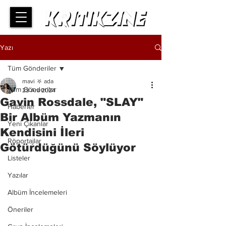
Yazı
Tüm Gönderiler
mavi ⛧ ada
Tüm Gönderiler
23 Ara 2024
Gavin Rossdale, "SLAY"
Haberler
Bir Albüm Yazmanın
Yeni Çıkanlar
Kendisini İleri
Röportajlar
Götürdüğünü Söylüyor
Listeler
Yazılar
Albüm İncelemeleri
Öneriler