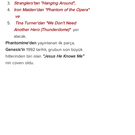
Stranglers'tan "Hanging Around", 
Iron Maiden'dan "Phantom of the Opera" 
 ve 
 Tina Turner'dan "We Don't Need 
Another Hero (Thunderdome)"
  yer 
alacak.
Phantomime'den
 yayınlanan ilk parça, 
Genesis'in
 1992 tarihli, grubun son büyük 
hitlerinden biri olan 
“Jesus He Knows Me” 
nin coverı oldu.