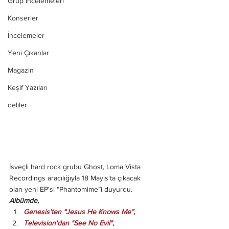
Grup İncelemeleri
Konserler
İncelemeler
Yeni Çıkanlar
Magazin
Keşif Yazıları
deliler
İsveçli hard rock grubu Ghost, Loma Vista 
Recordings aracılığıyla 18 Mayıs'ta çıkacak 
olan yeni EP'si “Phantomime”i duyurdu.
Albümde,
Genesis’ten “Jesus He Knows Me”,
Television'dan "See No Evil", 