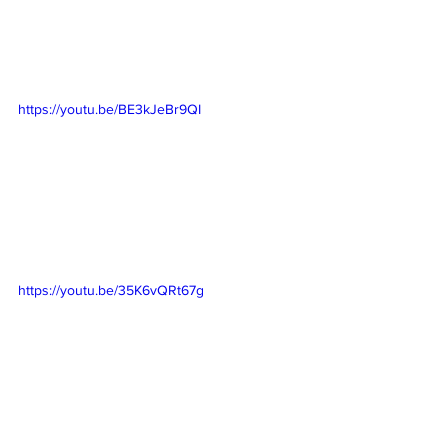
https://youtu.be/BE3kJeBr9QI
https://youtu.be/35K6vQRt67g