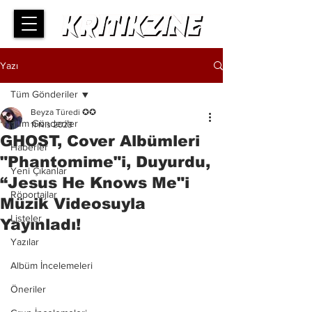
Yazı
Tüm Gönderiler
Beyza Türedi ✪✪
Tüm Gönderiler
11 Nis 2023
GHOST, Cover Albümleri
Haberler
"Phantomime"i, Duyurdu,
Yeni Çıkanlar
“Jesus He Knows Me"i
Röportajlar
Müzik Videosuyla
Listeler
Yayınladı!
Yazılar
Albüm İncelemeleri
Öneriler