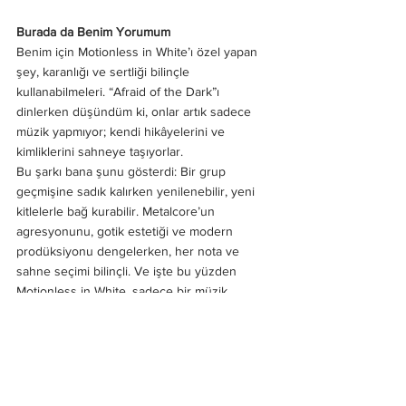
Burada da Benim Yorumum
Benim için Motionless in White’ı özel yapan 
şey, karanlığı ve sertliği bilinçle 
kullanabilmeleri. “Afraid of the Dark”ı 
dinlerken düşündüm ki, onlar artık sadece 
müzik yapmıyor; kendi hikâyelerini ve 
kimliklerini sahneye taşıyorlar.
Bu şarkı bana şunu gösterdi: Bir grup 
geçmişine sadık kalırken yenilenebilir, yeni 
kitlelerle bağ kurabilir. Metalcore’un 
agresyonunu, gotik estetiği ve modern 
prodüksiyonu dengelerken, her nota ve 
sahne seçimi bilinçli. Ve işte bu yüzden 
Motionless in White, sadece bir müzik 
grubundan öte, ilham veren bir deneyim 
sunuyor.