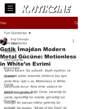
Yazı
Tüm Gönderiler
Ezgi Cibooğlu
Tüm Gönderiler
1 Mar
Gotik İmajdan Modern
Haberler
Metal Gücüne: Motionless
Yeni Çıkanlar
in White’ın Evrimi
Röportajlar
Sahne kararır. Sis yükselir. Siyah eyeliner ve 
dramatik ışıklar arasında, binlerce kişi aynı 
Listeler
anda titrer. İşte o an, Motionless in White 
Yazılar
karşınızda durur. Ama onlar sadece bir 
metalcore grubu değil. Onlar, karanlığı bir 
Albüm İncelemeleri
sanat, agresifliği bir estetik, görselliği ise 
Öneriler
müziğin bir parçası hâline getirmiş bir 
kolektif. Ve bugün, “Afraid of the Dark” ile 