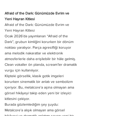
Afraid of the Dark: Günümüzde Evrim ve 
Yeni Hayran Kitlesi
Afraid of the Dark: Günümüzde Evrim ve 
Yeni Hayran Kitlesi
Ocak 2026’da yayımlanan “Afraid of the 
Dark”, grubun kimliğini korurken bir dönüm 
noktası yaratıyor. Parça agresifliği koruyor 
ama melodik nakaratlar ve elektronik 
atmosferlerle daha erişilebilir bir hâle gelmiş. 
Clean vokaller ön planda, scream’ler dramatik 
vurgu için kullanılıyor.
Klipteki görsellik, klasik gotik imgeleri 
korurken sinematik bir anlatı ve sembolizm 
içeriyor. Bu, metalcore’a aşina olmayan ama 
görsel hikâyeyi takip eden yeni bir izleyici 
kitlesini çekiyor.
Burada gözlemlediğim şey şuydu: 
Metalcore’a alışık olmayan ama görsel 
hikâyeyi ve dramatik anlatımı seven yeni bir 