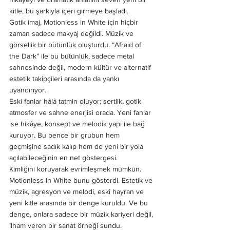
kitle, bu şarkıyla içeri girmeye başladı.
Gotik imaj, Motionless in White için hiçbir 
zaman sadece makyaj değildi. Müzik ve 
görsellik bir bütünlük oluşturdu. “Afraid of 
the Dark” ile bu bütünlük, sadece metal 
sahnesinde değil, modern kültür ve alternatif 
estetik takipçileri arasında da yankı 
uyandırıyor.
Eski fanlar hâlâ tatmin oluyor; sertlik, gotik 
atmosfer ve sahne enerjisi orada. Yeni fanlar 
ise hikâye, konsept ve melodik yapı ile bağ 
kuruyor. Bu bence bir grubun hem 
geçmişine sadık kalıp hem de yeni bir yola 
açılabileceğinin en net göstergesi.
Kimliğini koruyarak evrimleşmek mümkün. 
Motionless in White bunu gösterdi. Estetik ve 
müzik, agresyon ve melodi, eski hayran ve 
yeni kitle arasında bir denge kuruldu. Ve bu 
denge, onlara sadece bir müzik kariyeri değil, 
ilham veren bir sanat örneği sundu.