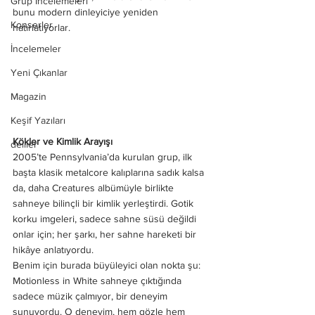
Grup İncelemeleri
bunu modern dinleyiciye yeniden 
Konserler
hatırlatıyorlar.
İncelemeler
Yeni Çıkanlar
Magazin
Keşif Yazıları
Kökler ve Kimlik Arayışı
deliler
2005’te Pennsylvania’da kurulan grup, ilk 
başta klasik metalcore kalıplarına sadık kalsa 
da, daha Creatures albümüyle birlikte 
sahneye bilinçli bir kimlik yerleştirdi. Gotik 
korku imgeleri, sadece sahne süsü değildi 
onlar için; her şarkı, her sahne hareketi bir 
hikâye anlatıyordu.
Benim için burada büyüleyici olan nokta şu: 
Motionless in White sahneye çıktığında 
sadece müzik çalmıyor, bir deneyim 
sunuyordu. O deneyim, hem gözle hem 