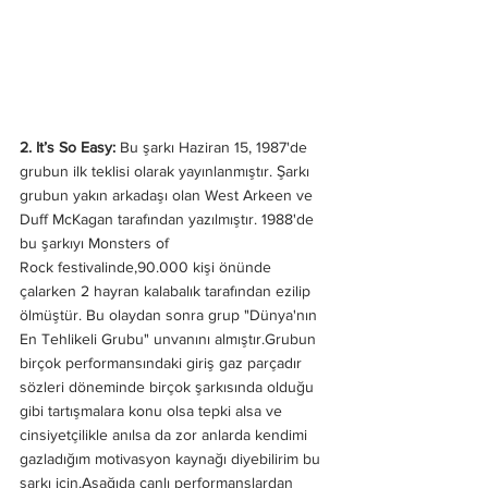
2. It’s So Easy: 
Bu şarkı Haziran 15, 1987'de 
grubun ilk teklisi olarak yayınlanmıştır. Şarkı 
grubun yakın arkadaşı olan West Arkeen ve 
Duff McKagan tarafından yazılmıştır. 1988'de 
bu şarkıyı Monsters of 
Rock festivalinde,90.000 kişi önünde 
çalarken 2 hayran kalabalık tarafından ezilip 
ölmüştür. Bu olaydan sonra grup "Dünya'nın 
En Tehlikeli Grubu" unvanını almıştır.Grubun 
birçok performansındaki giriş gaz parçadır 
sözleri döneminde birçok şarkısında olduğu 
gibi tartışmalara konu olsa tepki alsa ve 
cinsiyetçilikle anılsa da zor anlarda kendimi 
gazladığım motivasyon kaynağı diyebilirim bu 
şarkı için.Aşağıda canlı performanslardan 