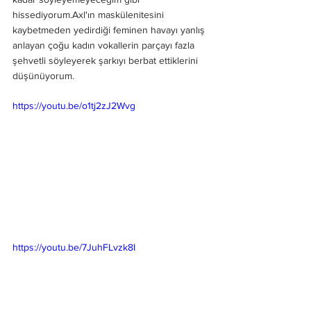
hissediyorum.Axl'ın maskülenitesini 
kaybetmeden yedirdiği feminen havayı yanlış 
anlayan çoğu kadın vokallerin parçayı fazla 
şehvetli söyleyerek şarkıyı berbat ettiklerini 
düşünüyorum.
https://youtu.be/o1tj2zJ2Wvg
https://youtu.be/7JuhFLvzk8I