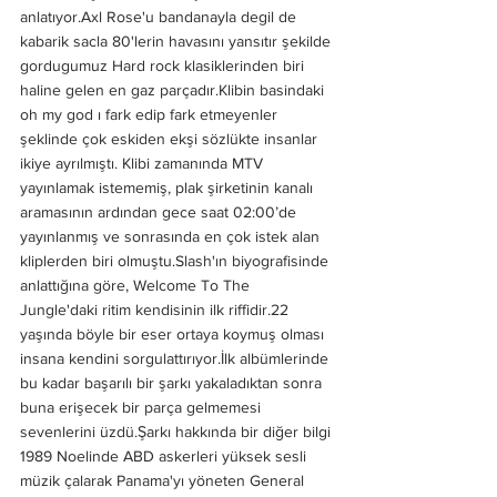
anlatıyor.Axl Rose'u bandanayla degil de 
kabarik sacla 80'lerin havasını yansıtır şekilde 
gordugumuz Hard rock klasiklerinden biri 
haline gelen en gaz parçadır.Klibin basindaki 
oh my god ı fark edip fark etmeyenler 
şeklinde çok eskiden ekşi sözlükte insanlar 
ikiye ayrılmıştı. Klibi zamanında MTV 
yayınlamak istememiş, plak şirketinin kanalı 
aramasının ardından gece saat 02:00’de 
yayınlanmış ve sonrasında en çok istek alan 
kliplerden biri olmuştu.Slash'ın biyografisinde 
anlattığına göre, Welcome To The 
Jungle'daki ritim kendisinin ilk riffidir.22 
yaşında böyle bir eser ortaya koymuş olması 
insana kendini sorgulattırıyor.İlk albümlerinde 
bu kadar başarılı bir şarkı yakaladıktan sonra 
buna erişecek bir parça gelmemesi 
sevenlerini üzdü.Şarkı hakkında bir diğer bilgi 
1989 Noelinde ABD askerleri yüksek sesli 
müzik çalarak Panama'yı yöneten General 