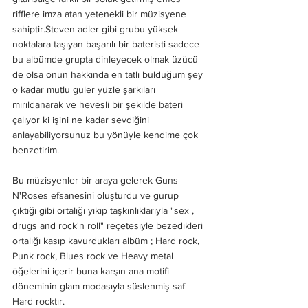
rifflere imza atan yetenekli bir müzisyene 
sahiptir.Steven adler gibi grubu yüksek 
noktalara taşıyan başarılı bir bateristi sadece 
bu albümde grupta dinleyecek olmak üzücü 
de olsa onun hakkında en tatlı bulduğum şey 
o kadar mutlu güler yüzle şarkıları 
mırıldanarak ve hevesli bir şekilde bateri 
çalıyor ki işini ne kadar sevdiğini 
anlayabiliyorsunuz bu yönüyle kendime çok 
benzetirim.
Bu müzisyenler bir araya gelerek Guns 
N'Roses efsanesini oluşturdu ve gurup 
çıktığı gibi ortalığı yıkıp taşkınlıklarıyla "sex , 
drugs and rock'n roll" reçetesiyle bezedikleri 
ortalığı kasıp kavurdukları albüm ; Hard rock, 
Punk rock, Blues rock ve Heavy metal 
öğelerini içerir buna karşın ana motifi 
döneminin glam modasıyla süslenmiş saf 
Hard rocktır.