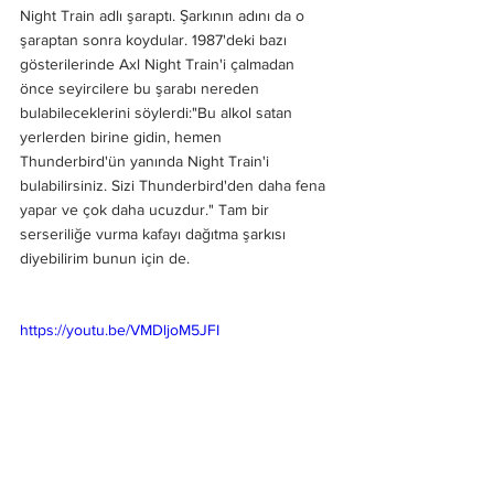
Night Train adlı şaraptı. Şarkının adını da o 
şaraptan sonra koydular. 1987'deki bazı 
gösterilerinde Axl Night Train'i çalmadan 
önce seyircilere bu şarabı nereden 
bulabileceklerini söylerdi:"Bu alkol satan 
yerlerden birine gidin, hemen 
Thunderbird'ün yanında Night Train'i 
bulabilirsiniz. Sizi Thunderbird'den daha fena 
yapar ve çok daha ucuzdur." Tam bir 
serseriliğe vurma kafayı dağıtma şarkısı 
diyebilirim bunun için de.
https://youtu.be/VMDljoM5JFI