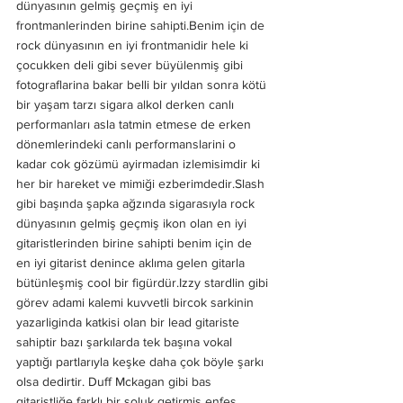
dünyasının gelmiş geçmiş en iyi 
frontmanlerinden birine sahipti.Benim için de 
rock dünyasının en iyi frontmanidir hele ki 
çocukken deli gibi sever büyülenmiş gibi 
fotograflarina bakar belli bir yıldan sonra kötü 
bir yaşam tarzı sigara alkol derken canlı 
performanları asla tatmin etmese de erken 
dönemlerindeki canlı performanslarini o 
kadar cok gözümü ayirmadan izlemisimdir ki 
her bir hareket ve mimiği ezberimdedir.Slash 
gibi başında şapka ağzında sigarasıyla rock 
dünyasının gelmiş geçmiş ikon olan en iyi 
gitaristlerinden birine sahipti benim için de 
en iyi gitarist denince aklıma gelen gitarla 
bütünleşmiş cool bir figürdür.Izzy stardlin gibi 
görev adami kalemi kuvvetli bircok sarkinin 
yazarliginda katkisi olan bir lead gitariste 
sahiptir bazı şarkılarda tek başına vokal 
yaptığı partlarıyla keşke daha çok böyle şarkı 
olsa dedirtir. Duff Mckagan gibi bas 
gitaristliğe farklı bir soluk getirmiş enfes 