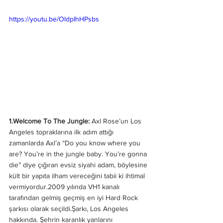
https://youtu.be/OldpIhHPsbs
1.Welcome To The Jungle:
 Axl Rose’un Los 
Angeles topraklarına ilk adım attığı 
zamanlarda Axl’a “Do you know where you 
are? You’re in the jungle baby. You’re gonna 
die” diye çığıran evsiz siyahi adam, böylesine 
kült bir yapıta ilham vereceğini tabii ki ihtimal 
vermiyordur.2009 yılında VH1 kanalı 
tarafından gelmiş geçmiş en iyi Hard Rock 
şarkısı olarak seçildi.Şarkı, Los Angeles 
hakkında. Şehrin karanlık yanlarını 