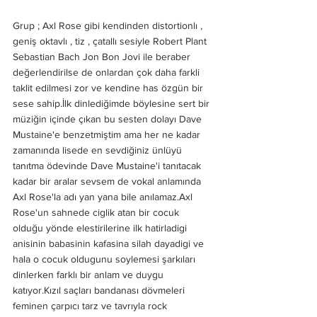
Grup ; Axl Rose gibi kendinden distortionlı , 
geniş oktavlı , tiz , çatallı sesiyle Robert Plant 
Sebastian Bach Jon Bon Jovi ile beraber 
değerlendirilse de onlardan çok daha farkli 
taklit edilmesi zor ve kendine has özgün bir 
sese sahip.İlk dinlediğimde böylesine sert bir 
müziğin içinde çıkan bu sesten dolayı Dave 
Mustaine'e benzetmiştim ama her ne kadar 
zamanında lisede en sevdiğiniz ünlüyü 
tanıtma ödevinde Dave Mustaine'i tanıtacak 
kadar bir aralar sevsem de vokal anlamında 
Axl Rose'la adı yan yana bile anılamaz.Axl 
Rose'un sahnede ciglik atan bir cocuk 
olduğu yönde elestirilerine ilk hatirladigi 
anisinin babasinin kafasina silah dayadigi ve 
hala o cocuk oldugunu soylemesi şarkıları 
dinlerken farklı bir anlam ve duygu 
katıyor.Kızıl saçları bandanası dövmeleri 
feminen çarpıcı tarz ve tavrıyla rock 