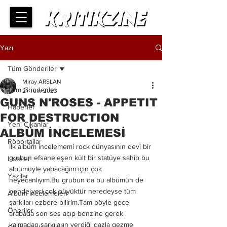
Yazı
Tüm Gönderiler
Miray ARSLAN
Tüm Gönderiler
21 Tem 2023
GUNS N'ROSES - APPETIT
Haberler
FOR DESTRUCTION
Yeni Çıkanlar
ALBÜM İNCELEMESİ
Röportajlar
İlk albüm incelememi rock dünyasının devi bir 
grubun efsaneleşen kült bir statüye sahip bu 
Listeler
albümüyle yapacağım için çok 
Yazılar
heyecanlıyım.Bu grubun da bu albümün de 
bende yeri çok büyüktür neredeyse tüm 
Albüm İncelemeleri
şarkıları ezbere bilirim.Tam böyle gece 
Öneriler
arabada son ses açıp benzine gerek 
kalmadan şarkıların verdiği gazla gezme 