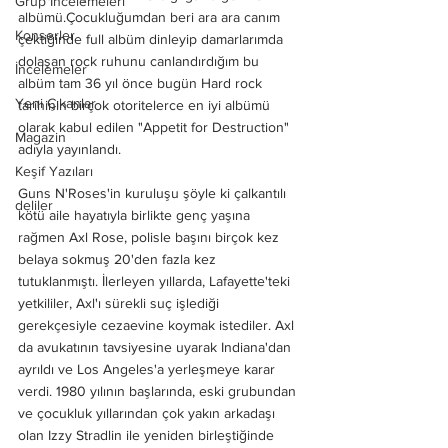
Grup İncelemeleri
albümü.Çocukluğumdan beri ara ara canım 
Konserler
çektiğinde full albüm dinleyip damarlarımda 
dolaşan rock ruhunu canlandırdığım bu 
İncelemeler
albüm tam 36 yıl önce bugün Hard rock 
Yeni Çıkanlar
tarihinin birçok otoritelerce en iyi albümü 
olarak kabul edilen "Appetit for Destruction" 
Magazin
adıyla yayınlandı.
Keşif Yazıları
Guns N'Roses'in kuruluşu şöyle ki çalkantılı 
deliler
kötü aile hayatıyla birlikte genç yaşına 
rağmen Axl Rose, polisle başını birçok kez 
belaya sokmuş 20'den fazla kez 
tutuklanmıştı. İlerleyen yıllarda, Lafayette'teki 
yetkililer, Axl'ı sürekli suç işlediği 
gerekçesiyle cezaevine koymak istediler. Axl 
da avukatının tavsiyesine uyarak Indiana'dan 
ayrıldı ve Los Angeles'a yerleşmeye karar 
verdi. 1980 yılının başlarında, eski grubundan 
ve çocukluk yıllarından çok yakın arkadaşı 
olan Izzy Stradlin ile yeniden birleştiğinde 