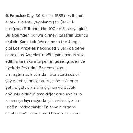
6. Paradise City:
 30 Kasım, 1988'de albümün 
4. teklisi olarak yayınlanmıştır. Şarkı ilk 
çıktığında Billboard Hot 100'de 5. sıraya girdi. 
Bu albümden ilk 10'a girmeyi başaran üçüncü 
teklidir. Şarkı tıpkı Welcome to the Jungle 
gibi Los Angeles hakkındadır. Şarkıda genel 
olarak Los Angeles'ın kötü yanlarından söz 
edilir ama nakaratta şehrin güzelliğinden ve 
üyelerin "evlerini" özlemesi konu 
alınmıştır.Slash aslında nakarattaki sözleri 
şöyle değiştirmek istemiş; "Beni Cennet 
Şehire götür, kızların şişman ve büyük 
göğüslü olduğu" ama diğer grup üyeleri o 
zaman şarkıyı radyoda çalmazlar diye bu 
isteğini reddetmişler.En sevdiğim şarkı 
diyebileceğim kadar yeri bende ayrı olan 
mutluluk veren bir parça.Bu parça ve 
Queen'in Don't Stop Me Now parçası beni en 
çok çoşkulandıran iki parça diyebilirim.Farklı 