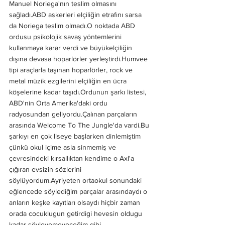
Manuel Noriega'nın teslim olmasını 
sağladı.ABD askerleri elçiliğin etrafını sarsa 
da Noriega teslim olmadı.O noktada ABD 
ordusu psikolojik savaş yöntemlerini 
kullanmaya karar verdi ve büyükelçiliğin 
dışına devasa hoparlörler yerleştirdi.Humvee 
tipi araçlarla taşınan hoparlörler, rock ve 
metal müzik ezgilerini elçiliğin en ücra 
köşelerine kadar taşıdı.Ordunun şarkı listesi, 
ABD'nin Orta Amerika'daki ordu 
radyosundan geliyordu.Çalınan parçaların 
arasında Welcome To The Jungle'da vardi.Bu 
şarkıyı en çok liseye başlarken dinlemiştim 
çünkü okul içime asla sinmemiş ve 
çevresindeki kırsallıktan kendime o Axl'a 
çığıran evsizin sözlerini 
söylüyordum.Ayriyeten ortaokul sonundaki 
eğlencede söylediğim parçalar arasındaydı o 
anların keşke kayıtları olsaydı hiçbir zaman 
orada cocuklugun getirdigi hevesin oldugu 
kadar söyleyemeyeceğim gibi 