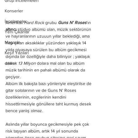
Grup İncelemeleri
Konserler
İncelemeler
Amerikalı 
Hard Rock
 grubu 
Guns N' Roses
'ın 
altıncı
 stüdyo albümü olan, müzik sektörünün 
Yeni Çıkanlar
ve hayranlarının uzuuun yıllar beklediği, ama 
Magazin
hep çıkan aksaklıklar yüzünden yaklaşık 14 
yılda piyasaya sürülen bu albüm gecikmesi 
Keşif Yazıları
dışında bir özelliğiyle daha biliniyor ; yaklaşık 
olarak
 13 Milyon
 dolara mal olan bu albüm 
deliler
müzik tarihinin en pahalı albümü olarak da 
geçiyor. 
Albüm ilk bakışta bazı yönleriyle eleştirilse de 
gitar sololarının ve de Guns N' Roses 
özelliklerinin, ezgilerinin kendini 
hissettirmesiyle gönüllere taht kurmuş desek 
bence yanlış olmaz. 
Aslında yıllar boyunca gecikmesiyle pek çok 
risk taşıyan albüm, artık 14 yıl sonunda 
çıkmadan önce grubun sitesine geri sayım 