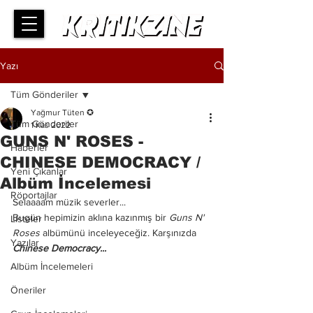
Yazı
Tüm Gönderiler
Yağmur Tüten ✪
Tüm Gönderiler
1 Kas 2022
GUNS N' ROSES -
Haberler
CHINESE DEMOCRACY /
Yeni Çıkanlar
Albüm İncelemesi
Röportajlar
Selaaaam müzik severler...
Bugün hepimizin aklına kazınmış bir
 Guns N' 
Listeler
Roses
 albümünü inceleyeceğiz. Karşınızda 
Yazılar
Chinese Democracy...
Albüm İncelemeleri
Öneriler