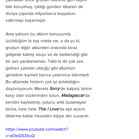
bile konulmuş, çıktığı günden itibaren de 
dünya çapında milyonlarca kopyasını 
sattırmayı başarmıştır. 
Ama şahsen bu albüm konusunda 
üzüldüğüm bi kaç nokta var, o da şu ki; 
grubun diğer albümleri arasında biraz 
gölgede kalmış oluşu ve de beklendiği gibi 
bir ses yaratamaması. Tabii ki de çok ses 
getiren şarkıları olduğu gibi albümün 
genelinin kıymeti bence yeterince bilinmedi. 
Bu albümde hislerin çok iyi anlatıldığını 
düşünüyorum. Mesela 
Sorry
'de kalpsiz birine 
karşı olan sözlerinden tutun, 
Madagascar
'da 
kendini kaybetmiş, yolunu artık bulamayan 
birine, hele hele 
This I Love
'da aşk acısını 
iliklerine kadar hisseden kişiye der susarım. 
https://www.youtube.com/watch?
v=aOkiG53ituQ