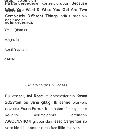
Grup İncelemeleri
Park
’ta gerçekleşen konser, grubun 
‘Because 
What You Want & What You Get Are Two 
Konserler
Completely Different Things’
 adlı turnesinin 
İncelemeler
açılış gecesiydi.
Yeni Çıkanlar
Magazin
Keşif Yazıları
deliler
CREDIT: Guns N' Roses
Bu konser, 
Axl Rose
 ve arkadaşlarının 
Kasım 
2023’ten bu yana çıktığı ilk sahne
 olurken, 
davulcu 
Frank Ferrer
 ile “dostane” bir şekilde 
yollarını ayırmalarının ardından 
AWOLNATION
 grubundan 
Isaac Carpenter
 ile 
verdikleri ilk konser olma özelliğini taşıyor.