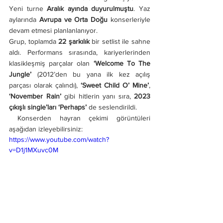
Yeni turne 
Aralık ayında duyurulmuştu
. Yaz 
aylarında 
Avrupa ve Orta Doğu
 konserleriyle 
devam etmesi planlanlanıyor.
Grup, toplamda 
22 şarkılık
 bir setlist ile sahne 
aldı. Performans sırasında, kariyerlerinden 
klasikleşmiş parçalar olan 
‘Welcome To The 
Jungle’
 (2012’den bu yana ilk kez açılış 
parçası olarak çalındı), 
‘Sweet Child O’ Mine’
, 
‘November Rain’
 gibi hitlerin yanı sıra, 
2023 
çıkışlı single’ları ‘Perhaps’
 de seslendirildi.
 Konserden hayran çekimi görüntüleri 
aşağıdan izleyebilirsiniz:
https://www.youtube.com/watch?
v=D1j1MXuvc0M