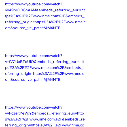
https://www.youtube.com/watch?
v=49hrOD6hAAM&embeds_referring_euri=ht
tps%3A%2F%2Fwww.nme.com%2F&embeds_
referring_origin=https%3A%2F%2Fwww.nme.c
om&source_ve_path=MjM4NTE
https://www.youtube.com/watch?
v=fVCUxBToUiQ&embeds_referring_euri=htt
ps%3A%2F%2Fwww.nme.com%2F&embeds_r
eferring_origin=https%3A%2F%2Fwww.nme.c
om&source_ve_path=MjM4NTE
https://www.youtube.com/watch?
v=PczeitYeVgY&embeds_referring_euri=http
s%3A%2F%2Fwww.nme.com%2F&embeds_re
ferring_origin=https%3A%2F%2Fwww.nme.co