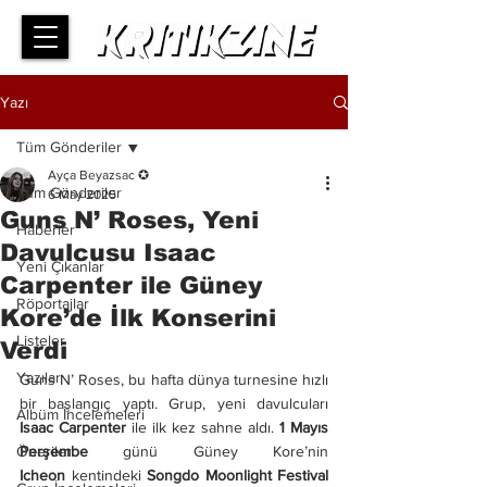
Yazı
Tüm Gönderiler
Ayça Beyazsac ✪
Tüm Gönderiler
6 May 2025
Guns N’ Roses, Yeni
Haberler
Davulcusu Isaac
Yeni Çıkanlar
Carpenter ile Güney
Röportajlar
Kore’de İlk Konserini
Listeler
Verdi
Yazılar
Guns N’ Roses, bu hafta dünya turnesine hızlı 
bir başlangıç yaptı. Grup, yeni davulcuları 
Albüm İncelemeleri
Isaac Carpenter
 ile ilk kez sahne aldı. 
1 Mayıs 
Öneriler
Perşembe
 günü Güney Kore’nin 
Icheon
 kentindeki 
Songdo Moonlight Festival 