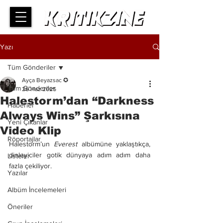
Yazı
Tüm Gönderiler
Ayça Beyazsac ✪
Tüm Gönderiler
26 Haz 2025
Halestorm’dan “Darkness
Haberler
Always Wins” Şarkısına
Yeni Çıkanlar
Video Klip
Röportajlar
Halestorm’un 
Everest
 albümüne yaklaştıkça, 
dinleyiciler gotik dünyaya adım adım daha 
Listeler
fazla çekiliyor.
Yazılar
Albüm İncelemeleri
Öneriler