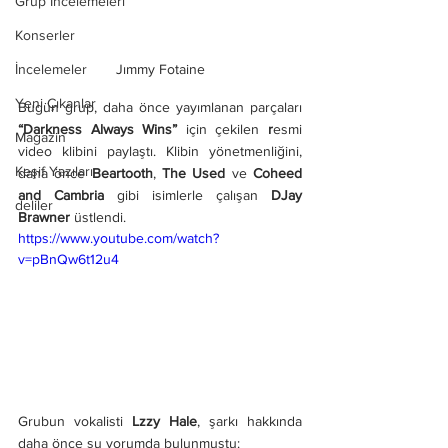
Grup İncelemeleri
Konserler
İncelemeler
Jımmy Fotaine
Yeni Çıkanlar
Bugün grup, daha önce yayımlanan parçaları 
“Darkness Always Wins”
 için çekilen 
r
esmi 
Magazin
video klibini paylaştı. Klibin yönetmenliğini, 
Keşif Yazıları
daha önce 
Beartooth
, 
The Used
 ve 
Coheed 
and Cambria
 gibi isimlerle çalışan 
DJay 
deliler
Brawner
 üstlendi.
https://www.youtube.com/watch?
v=pBnQw6t12u4
Grubun vokalisti 
Lzzy Hale
, şarkı hakkında 
daha önce şu yorumda bulunmuştu: