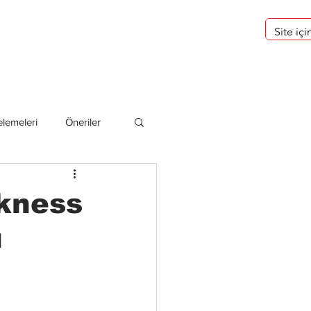
eri
Hakkımızda
lemeleri
Öneriler
deliler
rkness
ü