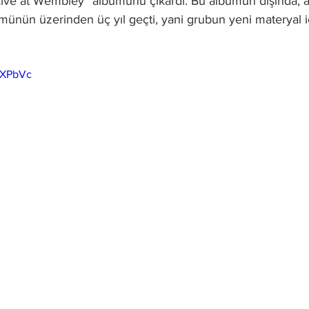
“Live at Wembley” albümünü çıkardı. Bu albümün dışında, a
ünün üzerinden üç yıl geçti, yani grubun yeni materyal 
zpXPbVc