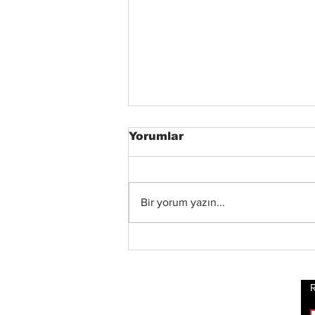
Yorumlar
Bir yorum yazın...
Xandria’dan Yeni Albüm
ve Video: “Eclipse”
Yayında
R