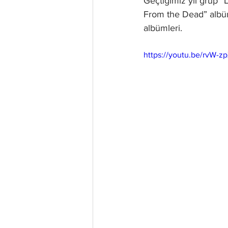
Geçtiğimiz yıl grup 
From the Dead” albüm
albümleri.
https://youtu.be/rvW-