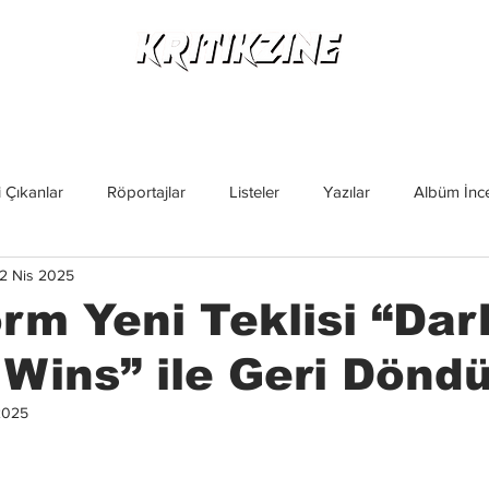
Yeni Çıkanlar
Röportajlar
Listeler
Albüm Kritikl
 Çıkanlar
Röportajlar
Listeler
Yazılar
Albüm İnce
2 Nis 2025
İncelemeler
Yeni Çıkanlar
Magazin
Keşif Yazıları
rm Yeni Teklisi “Da
Wins” ile Geri Dönd
2025