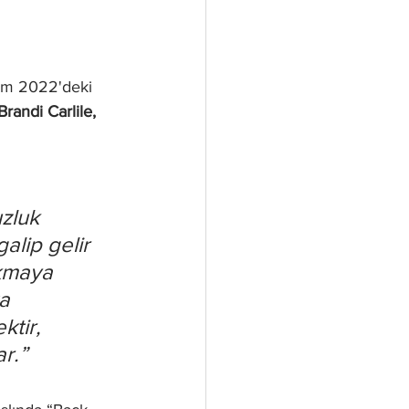
üm 2022'deki 
randi Carlile, 
zluk 
alip gelir 
akmaya 
a 
tir, 
r.”