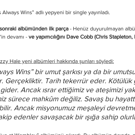
Always Wins” adlı yepyeni bir single yayınladı.
 sonraki albümünden ilk parça 
- Henüz duyurulmayan alb
in devamı - 
ve yapımcılığını Dave Cobb (Chris Stapleton, B
Lzzy Hale yeni albümleri hakkında şunları söyledi:
ays Wins” bir umut şarkısı ya da bir umutsu
r. Gerçekliktir. Tarih tekerrür eder. Kötülük g
 gider. Ancak ısrar ettiğimiz ve ateşimizi y
iz sürece mahkûm değiliz. Savaş bu hayatt
ilir. Ancak misyonumuz meşaleyi devretmek
akip edenler savaşacak bir ışığa sahip olurla