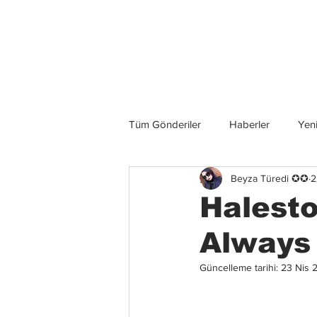
Son Haberler
Tüm Gönderiler
Haberler
Yeni
Beyza Türedi ✪✪
2
Grup İncelemeleri
Konserler
Halesto
Always 
Güncelleme tarihi:
23 Nis 