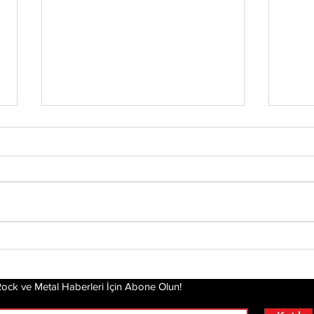
Tony Iommi'den Yeni
Mis
Solo Albüm: From The
Alb
Dark
Pla
Gel
ock ve Metal Haberleri İçin Abone Olun!