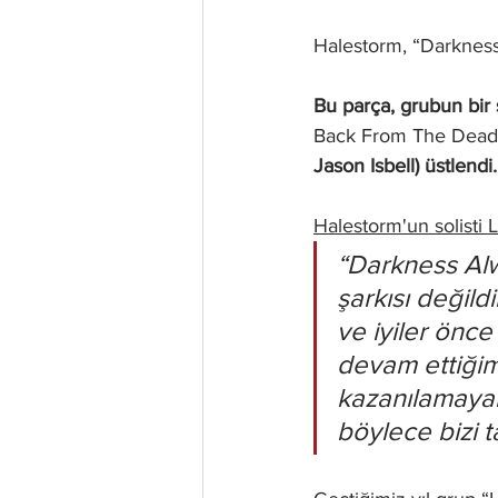
Halestorm, “Darkness 
Bu parça, grubun bir
Back From The Dead'
Jason Isbell) üstlendi.
Halestorm'un solisti 
“Darkness Alw
şarkısı değildi
ve iyiler önce
devam ettiğim
kazanılamayab
böylece bizi t