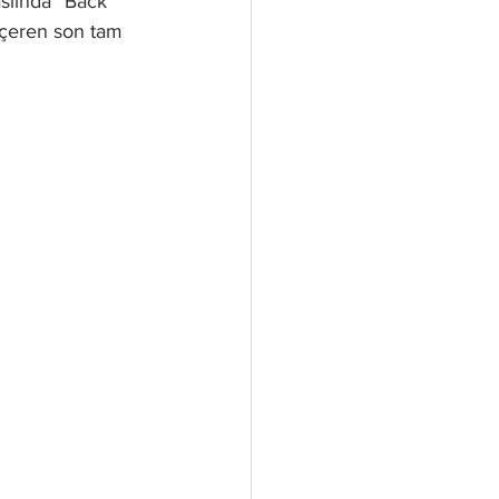
slında “Back 
içeren son tam 