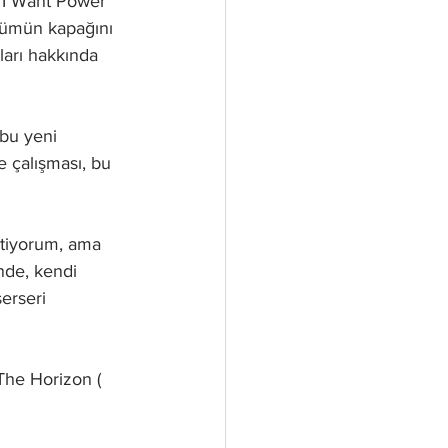
, I Want Power" 
bümün kapağını 
ları hakkında 
 bu yeni 
kte çalışması, bu 
stiyorum, ama 
nde, kendi 
erseri 