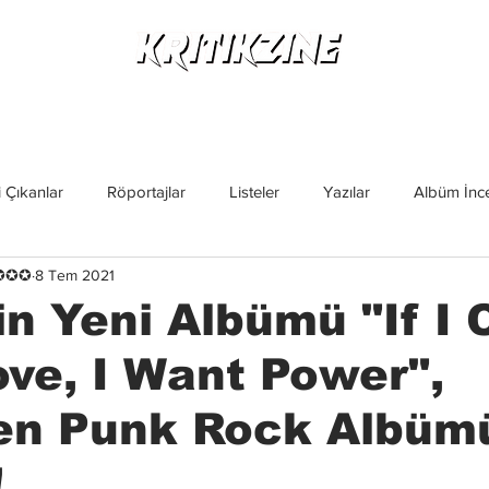
Yeni Çıkanlar
Röportajlar
Listeler
Albüm Kritikl
 Çıkanlar
Röportajlar
Listeler
Yazılar
Albüm İnce
✪✪✪✪
8 Tem 2021
İncelemeler
Yeni Çıkanlar
Magazin
Keşif Yazıları
in Yeni Albümü "If I 
ve, I Want Power",
en Punk Rock Albüm
!