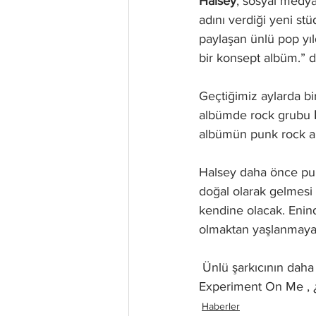
Halsey
, sosyal medya
adını verdiği yeni s
paylaşan ünlü pop yıl
bir konsept albüm.” d
Geçtiğimiz aylarda bi
albümde rock grubu
 
albümün punk rock al
Halsey daha önce pun
doğal olarak gelmesi
kendine olacak. Enin
olmaktan yaşlanmaya
 Ünlü şarkıcının daha önce de Machine Gun Kelly ( Forget Me Too ), Bring Me The Horizon ( 
Experiment On Me , ¿ 
Haberler