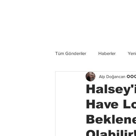
Son Haberler
Tüm Gönderiler
Haberler
Yeni
Alp Doğancan ✪
Grup İncelemeleri
Konserler
Halsey'
Have Lo
Beklen
Olabilir