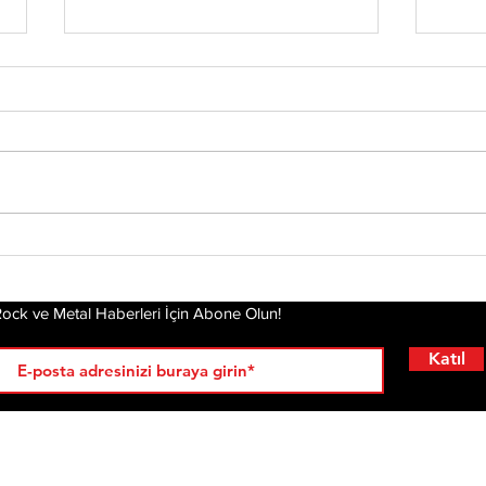
Chester’ın Ardından
Yirm
Mira
Yeniden Ayağa
Dea
Kalkmak: Linkin Park'ın
Hikayesi Film Oluyor
ock ve Metal Haberleri İçin Abone Olun!
Katıl
RÖPORTAJLAR
LİSTELER
YENİ
AL
KRİ
ÇIKANLAR