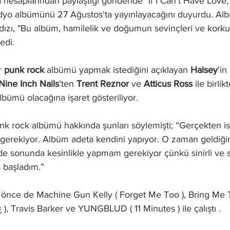
 hesaplarından paylaştığı gönderide "If I Can’t Have Love
tüdyo albümünü 27 Ağustos'ta yayınlayacağını duyurdu. Al
dızı, "Bu albüm, hamilelik ve doğumun sevinçleri ve korku
edi. 
r 
punk rock
 albümü yapmak istediğini açıklayan 
Halsey
'in
Nine Inch Nails
'ten 
Trent Reznor
 ve 
Atticus Ross
 ile birli
bümü olacağına işaret gösteriliyor.
k rock albümü hakkında şunları söylemişti; “Gerçekten i
 gerekiyor. Albüm adeta kendini yapıyor. O zaman geldiği
de sonunda kesinlikle yapmam gerekiyor çünkü sinirli ve s
 başladım.”
), Travis Barker ve YUNGBLUD ( 11 Minutes ) ile çalıştı . 