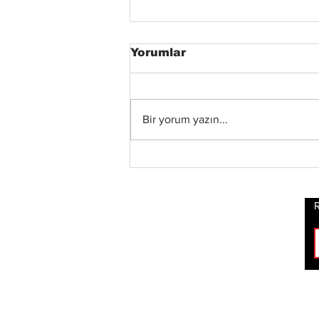
Yorumlar
Bir yorum yazın...
Status Quo Efsanesi
Francis Rossi,"The Way
We Were Vol. 2"
Albümünü Duyurdu
R
ROCK
HABERLERİ