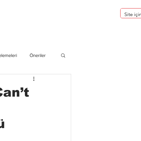
eri
Hakkımızda
lemeleri
Öneriler
deliler
Can’t
ü