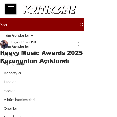
Yazı
Tüm Gönderiler
Beyza Türedi ✪✪
Tüm Gönderiler
5 Eki 2025
Heavy Music Awards 2025
Haberler
Kazananları Açıklandı
Yeni Çıkanlar
Röportajlar
Listeler
Yazılar
Albüm İncelemeleri
Öneriler