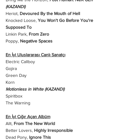
(KAZANDI)
Heriot,
 Devoured By the Mouth of Hell
Knocked Loose, 
You Won't Go Before You're 
Supposed To
Linkin Park, 
From Zero
Poppy, 
Negative Spaces
En İyi Uluslararası Canlı Sanatçı
Electric Callboy
Gojira
Green Day
Korn
Motionless in White (KAZANDI)
Spiritbox
The Warning
En İyi Çığır Açan Albüm
Allt, 
From The New World
Better Lovers,
 Highly Irresponsible
Dead Pony, 
Ignore This