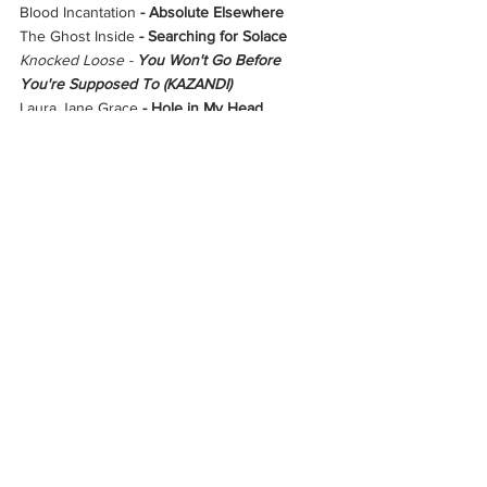
Blood Incantation 
- Absolute Elsewhere
The Ghost Inside 
- Searching for Solace
Knocked Loose -
 You Won't Go Before 
You're Supposed To (KAZANDI)
Laura Jane Grace 
- Hole in My Head
Linkin Park 
- From Zero
Neck Deep 
- Neck Deep
Haberler
Yeni Çıkanlar
Hepsini Gör
Son Yazılar