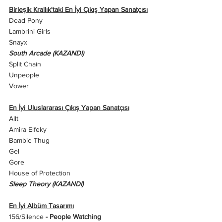
Birleşik Krallık'taki En İyi Çıkış Yapan Sanatçısı
Dead Pony
Lambrini Girls
Snayx
South Arcade (KAZANDI)
Split Chain
Unpeople
Vower
En İyi Uluslararası Çıkış Yapan Sanatçısı
Allt
Amira Elfeky
Bambie Thug
Gel
Gore
House of Protection 
Sleep Theory (KAZANDI)
En İyi Albüm Tasarımı
156/Silence 
- People Watching