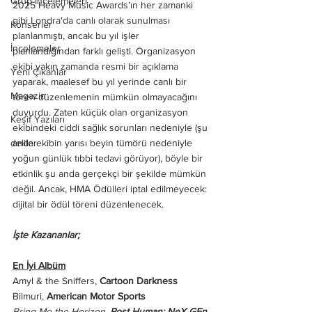
Grup İncelemeleri
2025 Heavy Music Awards’ın her zamanki 
gibi Londra'da canlı olarak sunulması 
Konserler
planlanmıştı, ancak bu yıl işler 
İncelemeler
planlandığından farklı gelişti. Organizasyon 
ekibi yakın zamanda resmi bir açıklama 
Yeni Çıkanlar
yaparak, maalesef bu yıl yerinde canlı bir 
Magazin
tören düzenlemenin mümkün olmayacağını 
duyurdu. Zaten küçük olan organizasyon 
Keşif Yazıları
ekibindeki ciddi sağlık sorunları nedeniyle (şu 
anda ekibin yarısı beyin tümörü nedeniyle 
deliler
yoğun günlük tıbbi tedavi görüyor), böyle bir 
etkinlik şu anda gerçekçi bir şekilde mümkün 
değil. Ancak, HMA Ödülleri iptal edilmeyecek: 
dijital bir ödül töreni düzenlenecek.
İşte Kazananlar; 
En İyi Albüm
Amyl & the Sniffers, 
Cartoon Darkness
Bilmuri, 
American Motor Sports
Bring Me the Horizon, 
Post Human: NeX GEn 