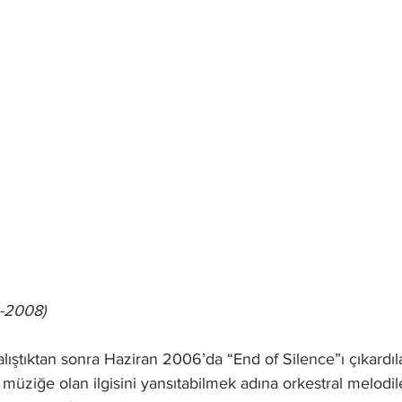
4-2008)
alıştıktan sonra Haziran 2006’da “End of Silence”ı çıkardı
 müziğe olan ilgisini yansıtabilmek adına orkestral melodil