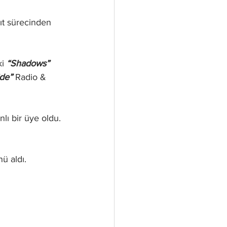
yıt sürecinden 
i 
“Shadows” 
ide” 
Radio & 
ı bir üye oldu. 
ü aldı. 