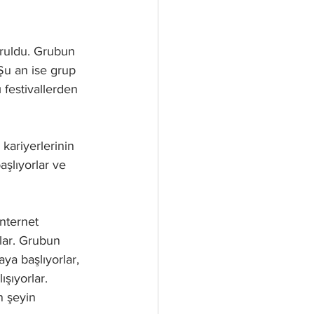
uruldu. Grubun 
Şu an ise grup 
 festivallerden 
 kariyerlerinin 
şlıyorlar ve 
internet 
lar. Grubun 
ya başlıyorlar, 
şıyorlar. 
n şeyin 