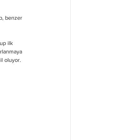
up, benzer 
p ilk 
ırlanmaya 
l oluyor. 