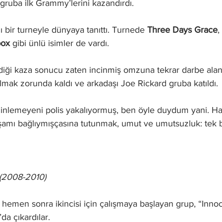
gruba ilk Grammy’lerini kazandırdı. 
ı bir turneyle dünyaya tanıttı. Turnede 
Three Days Grace
, 
box
 gibi ünlü isimler de vardı. 
iği kaza sonucu zaten incinmiş omzuna tekrar darbe ala
mak zorunda kaldı ve arkadaşı Joe Rickard gruba katıldı. 
dinlemeyeni polis yakalıyormuş, ben öyle duydum yani. Ha
şamı bağlıymışçasına tutunmak, umut ve umutsuzluk: tek b
 (2008-2010)
 hemen sonra ikincisi için çalışmaya başlayan grup, “Inn
da çıkardılar. 