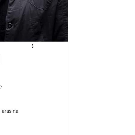
d
e 
 arasına 