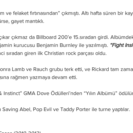
m ve felaket fırtınasından” çıkmıştı. Altı hafta süren bir ka
rse, gayet mantıklı. 
çıkar çıkmaz da Billboard 200’e 15.sıradan girdi. Albümdek
amin kurucusu Benjamin Burnley ile yazılmıştı. 
“Fight Ins
ci sıradan giren ilk Christian rock parçası oldu. 
onra Lamb ve Rauch grubu terk etti, ve Rickard tam zamanl
sına rağmen yazmaya devam etti. 
 Instinct” GMA Dove Ödülleri’nden “Yılın Albümü” ödülün
Saving Abel, Pop Evil ve Taddy Porter ile turne yaptılar. 