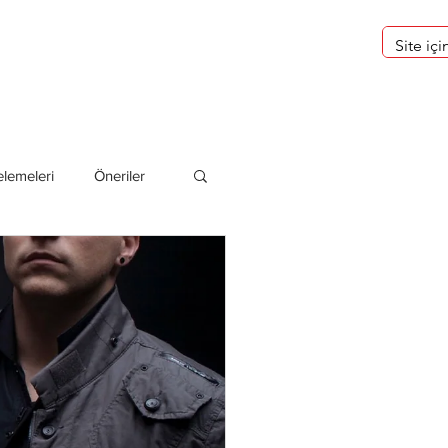
eri
Hakkımızda
lemeleri
Öneriler
deliler