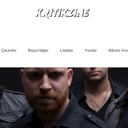
Yeni Çıkanlar
Röportajlar
Listeler
Albüm Kritikl
 Çıkanlar
Röportajlar
Listeler
Yazılar
Albüm İnce
İncelemeler
Yeni Çıkanlar
Magazin
Keşif Yazıları