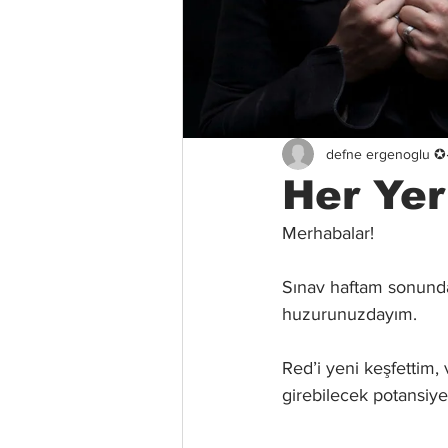
defne ergenoglu ✪
Her Yer
Merhabalar!
Sınav haftam sonunda b
huzurunuzdayım. 
Red’i yeni keşfettim,
girebilecek potansiyel