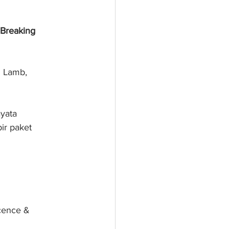
Breaking 
n Lamb, 
yata 
ir paket 
ocence & 