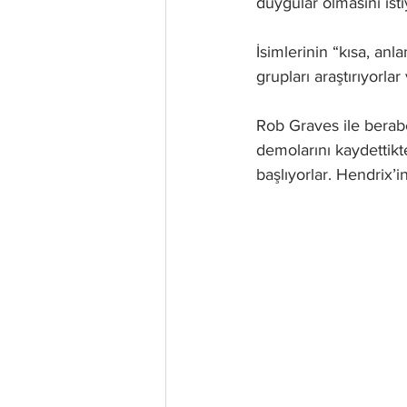
duygular olmasını istiy
İsimlerinin “kısa, anl
grupları araştırıyorlar
Rob Graves ile berabe
demolarını kaydettikt
başlıyorlar. Hendrix’