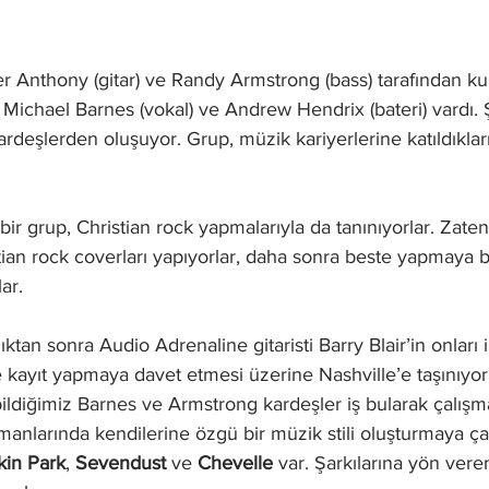
r Anthony (gitar) ve Randy Armstrong (bass) tarafından k
 Michael Barnes (vokal) ve Andrew Hendrix (bateri) vardı. 
deşlerden oluşuyor. Grup, müzik kariyerlerine katıldıkları
bir grup, Christian rock yapmalarıyla da tanınıyorlar. Zaten
ian rock coverları yapıyorlar, daha sonra beste yapmaya ba
ar. 
ktan sonra Audio Adrenaline gitaristi Barry Blair’in onları 
 kayıt yapmaya davet etmesi üzerine Nashville’e taşınıyor
bildiğimiz Barnes ve Armstrong kardeşler iş bularak çalışma
anlarında kendilerine özgü bir müzik stili oluşturmaya çalı
kin Park
, 
Sevendust
 ve 
Chevelle
 var. Şarkılarına yön vere