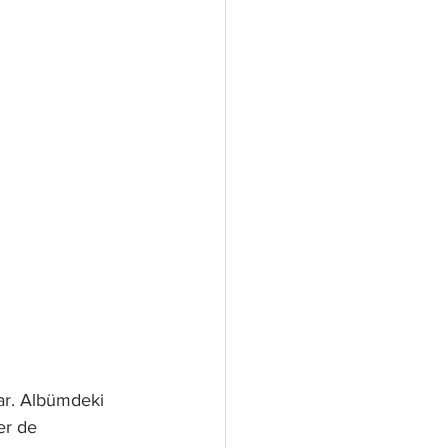
lar. Albümdeki 
er de 