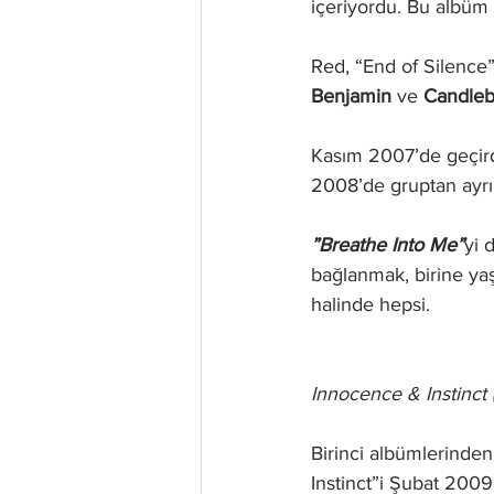
içeriyordu. Bu albüm 
Red, “End of Silence”
Benjamin
 ve 
Candle
Kasım 2007’de geçird
2008’de gruptan ayrıl
”Breathe Into Me”
yi 
bağlanmak, birine ya
halinde hepsi. 
Innocence & Instinct
Birinci albümlerinden
Instinct”i Şubat 2009’