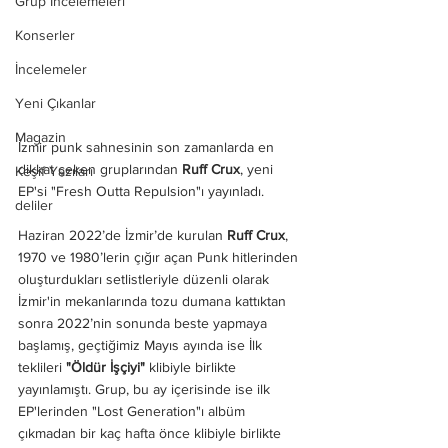
Grup İncelemeleri
Konserler
İncelemeler
Yeni Çıkanlar
Magazin
İzmir punk sahnesinin son zamanlarda en 
dikkat çeken gruplarından 
Ruff Crux
, yeni 
Keşif Yazıları
EP'si "Fresh Outta Repulsion"ı yayınladı. 
deliler
Haziran 2022’de İzmir’de kurulan 
Ruff Crux
,  
1970 ve 1980’lerin çığır açan Punk hitlerinden 
oluşturdukları setlistleriyle düzenli olarak 
İzmir'in mekanlarında tozu dumana kattıktan 
sonra 2022’nin sonunda beste yapmaya 
başlamış, geçtiğimiz Mayıs ayında ise İlk 
teklileri 
"Öldür İşçiyi"
 klibiyle birlikte 
yayınlamıştı. Grup, bu ay içerisinde ise ilk 
EP'lerinden "Lost Generation"ı albüm 
çıkmadan bir kaç hafta önce klibiyle birlikte 