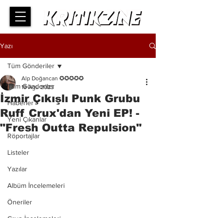
Yazı
Tüm Gönderiler
Alp Doğancan ✪✪✪✪✪
Tüm Gönderiler
19 Ağu 2023
İzmir Çıkışlı Punk Grubu
Haberler
Ruff Crux'dan Yeni EP! -
Yeni Çıkanlar
"Fresh Outta Repulsion"
Röportajlar
Listeler
Yazılar
Albüm İncelemeleri
Öneriler