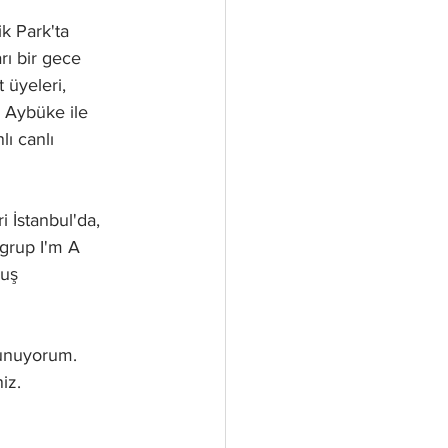
k Park'ta 
rı bir gece 
 üyeleri, 
 Aybüke ile 
ı canlı 
 İstanbul'da, 
grup I'm A 
muş 
sunuyorum. 
iz. 