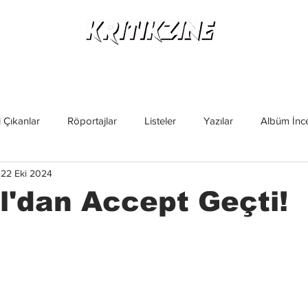
Yeni Çıkanlar
Röportajlar
Listeler
Albüm Kritikl
 Çıkanlar
Röportajlar
Listeler
Yazılar
Albüm İnce
22 Eki 2024
İncelemeler
Yeni Çıkanlar
Magazin
Keşif Yazıları
l'dan Accept Geçti!