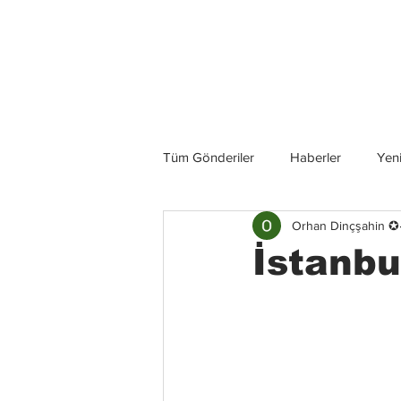
Son Haberler
Tüm Gönderiler
Haberler
Yeni
Orhan Dinçşahin ✪
Grup İncelemeleri
Konserler
İstanbu