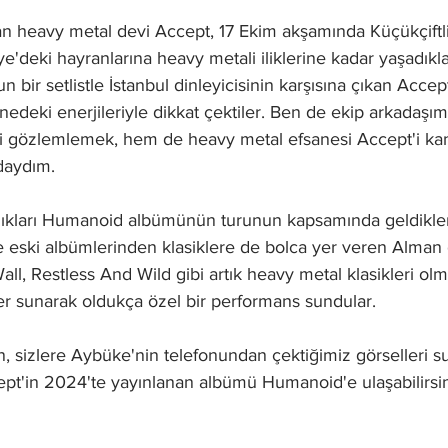
n heavy metal devi Accept, 17 Ekim akşamında Küçükçiftli
e'deki hayranlarına heavy metali iliklerine kadar yaşadıkla
un bir setlistle İstanbul dinleyicisinin karşısına çıkan Accept
edeki enerjileriyle dikkat çektiler. Ben de ekip arkadaşım
ri gözlemlemek, hem de heavy metal efsanesi Accept'i kanl
daydım.
dıkları Humanoid albümünün turunun kapsamında geldikleri
 eski albümlerinden klasiklere de bolca yer veren Alman 
all, Restless And Wild gibi artık heavy metal klasikleri ol
er sunarak oldukça özel bir performans sundular. 
, sizlere Aybüke'nin telefonundan çektiğimiz görselleri 
pt'in 2024'te yayınlanan albümü Humanoid'e ulaşabilirsin