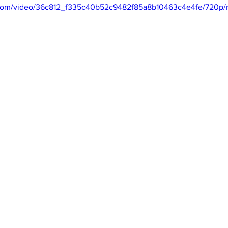
ic.com/video/36c812_f335c40b52c9482f85a8b10463c4e4fe/720p/