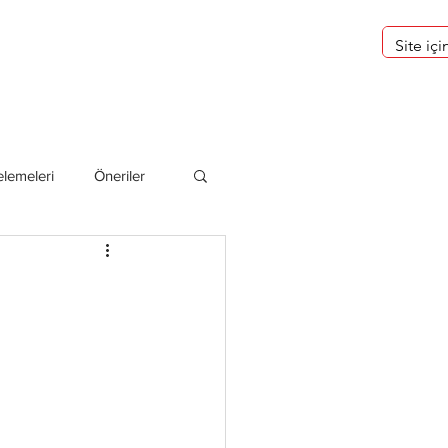
eri
Hakkımızda
lemeleri
Öneriler
deliler