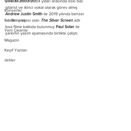
Grup İncelemeleri
şarkıda 2002-2004 yılları arasında eski bas 
gitarist ve ikinci vokal olarak görev almış 
Konserler
Andrew Justin Smith
 ile 2019 yılında benzer 
İncelemeler
bir film projesi olan 
The Silver Screen
 adlı 
kısa filme katkıda bulunmuş 
Paul Soter
 ile 
Yeni Çıkanlar
şarkının yazım aşamasında birlikte çalıştı.
Magazin
Keşif Yazıları
deliler