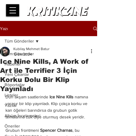
Yazı
Tüm Gönderiler
Kubilay Mehmet Batur
Tüm Gönderiler
12 Eki 2024
Ice Nine Kills, A Work of
Haberler
Art ile Terrifier 3 İçin
Yeni Çıkanlar
Korku Dolu Bir Klip
Röportajlar
Yayınladı
Listeler
Dün akşam saatlerinde
 Ice Nine Kills
 namına 
yaraşır bir klip yayınladı. Klip çokça korku ve 
Yazılar
kan öğeleri barındırsa da grubun gotik 
Albüm İncelemeleri
temalarına cuk diye oturmuş desek yeridir.
Öneriler
Grubun frontmeni 
Spencer Charnas
, bu 