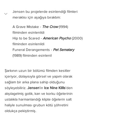
Jensen bu projelerde esinlendiği filmleri 
meraklısı için aşağıya bıraktım:
A Grave Mistake - 
The Crow 
(1994) 
filminden esinlenildi
Hip to be Scared - 
American Psycho
 (2000) 
filminden esinlenildi
Funeral Derangements - 
Pet Sematary
(1989) filminden esinlenil
Şarkının uzun bir bölümü filmden kesitler 
içeriyor, dolayısıyla görsel ve yapım olarak 
sağlam bir arka plana sahip olduğunu 
söyleyebiliriz. 
Jensen
'in 
Ice Nine KillIs
'den 
alışılagelmiş gotik, kan ve korku öğelerinin 
ustalıkla harmanlandığı klipte öğelerin salt 
haliyle sunulması grubun kötü şöhretini 
oldukça pekiştirmiş.