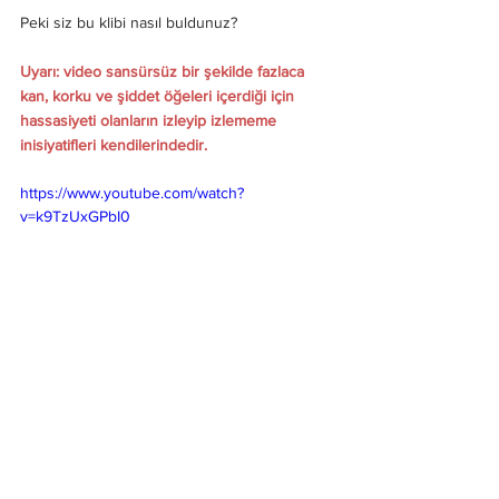
Peki siz bu klibi nasıl buldunuz?
Uyarı: video sansürsüz bir şekilde fazlaca 
kan, korku ve şiddet öğeleri içerdiği için 
hassasiyeti olanların izleyip izlememe 
inisiyatifleri kendilerindedir. 
https://www.youtube.com/watch?
v=k9TzUxGPbI0
Yeni Çıkanlar
Haberler
Albüm İncelemeleri