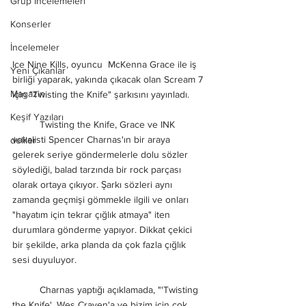
Grup İncelemeleri
Konserler
İncelemeler
Ice Nine Kills, oyuncu  McKenna Grace ile iş 
Yeni Çıkanlar
birliği yaparak, yakında çıkacak olan Scream 7 
Magazin
için "Twisting the Knife" şarkısını yayınladı.
Keşif Yazıları
	Twisting the Knife, Grace ve INK 
vokalisti Spencer Charnas'ın bir araya 
deliler
gelerek seriye göndermelerle dolu sözler 
söylediği, balad tarzında bir rock parçası 
olarak ortaya çıkıyor. Şarkı sözleri aynı 
zamanda geçmişi gömmekle ilgili ve onları 
"hayatım için tekrar çığlık atmaya" iten 
durumlara gönderme yapıyor. Dikkat çekici 
bir şekilde, arka planda da çok fazla çığlık 
sesi duyuluyor.
	Charnas yaptığı açıklamada, "'Twisting 
the Knife', Wes Craven'a ve bizim için çok 