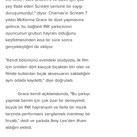
şey ifade eden Scream serisine bir saygı 
duruşumuzdur," diyor. Charnas'ın Scream 7 
yıldızı McKenna Grace ile düet yapmasına 
gelince, bu bağlantı INK şarkıcısının 
oyuncunun grubun hayranı olduğunu 
keşfetmesinden kısa bir süre sonra 
gerçekleştiğini de ekliyor.
"Kendi bölümünü evimdeki stüdyoda, ilk film 
için üretilen dört kauçuk bıçaktan biri olan ve 
filmde kullanılan bıçak aksesuarını sakladığım 
aynı odada kaydetti," diye doğruladı.
	Grace kendi açıklamasında, "Bu şarkıyı 
yapmak benim için çok özel bir deneyimdi; 
büyük bir INK hayranıyım ve farklı bir müzik 
tarzında performans sergilemek inanılmaz bir 
fırsattı," dedi ve şarkıda Amy Lee'den ilham 
aldığını ekledi.