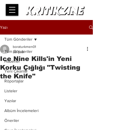
Yazı
Tüm Gönderiler
boraturkmen01
Tüm Gönderiler
20 Şub
Ice Nine Kills'in Yeni
Haberler
Korku Çığlığı "Twisting
Yeni Çıkanlar
the Knife"
Röportajlar
Listeler
Yazılar
Albüm İncelemeleri
Öneriler