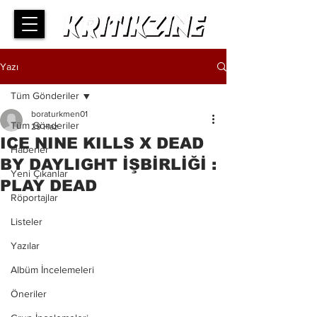
Yazı
Tüm Gönderiler
boraturkmen01
Tüm Gönderiler
29 Haz
ICE NINE KILLS X DEAD
Haberler
BY DAYLIGHT İŞBİRLİĞİ :
Yeni Çıkanlar
PLAY DEAD
Röportajlar
Listeler
Yazılar
Albüm İncelemeleri
Öneriler