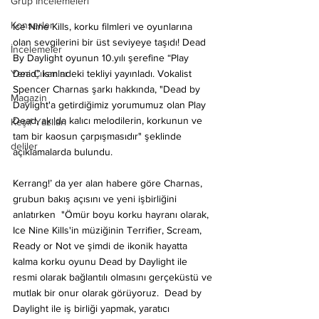
Grup İncelemeleri
Konserler
Ice Nine Kills, korku filmleri ve oyunlarına 
olan sevgilerini bir üst seviyeye taşıdı! Dead 
İncelemeler
By Daylight oyunun 10.yılı şerefine “Play 
Dead” ismindeki tekliyi yayınladı. Vokalist 
Yeni Çıkanlar
Spencer Charnas şarkı hakkında, "Dead by 
Magazin
Daylight'a getirdiğimiz yorumumuz olan Play 
Dead, akılda kalıcı melodilerin, korkunun ve 
Keşif Yazıları
tam bir kaosun çarpışmasıdır" şeklinde 
deliler
açıklamalarda bulundu.
Kerrang!’ da yer alan habere göre Charnas, 
grubun bakış açısını ve yeni işbirliğini 
anlatırken  "Ömür boyu korku hayranı olarak, 
Ice Nine Kills'in müziğinin Terrifier, Scream, 
Ready or Not ve şimdi de ikonik hayatta 
kalma korku oyunu Dead by Daylight ile 
resmi olarak bağlantılı olmasını gerçeküstü ve 
mutlak bir onur olarak görüyoruz. 
Dead by 
Daylight ile iş birliği yapmak, yaratıcı 