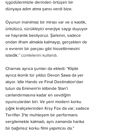
içgüdülerimizle derinden örtüşen bir 
dünyaya adım atma şansı verdi bize. 
Oyunun inanılmaz bir mirası var ve o kaotik, 
ürkütücü, sürükleyici enerjiye saygı duyuyor 
ve hayranlık besliyoruz. Şarkının, sadece 
ondan ilham almakla kalmayıp, gerçekten de 
o evrenin bir parçası gibi hissettirmesini 
istedik.
” cümlelerini kullandı.
Charnas ayrıca şunları da ekledi: “Klipte 
ayrıca ikonik tür yıldızı Devon Sawa da yer 
alıyor. Idle Hands ve Final Destination'dan 
tutun da Eminem'in klibinde Stan'i 
canlandırmasına kadar en sevdiğim 
oyunculardan biri. Ve yeni modern korku 
çığlık kraliçelerinden Krsy Fox da var; sadece 
Terrifier 3'te muhteşem bir performans 
sergilemekle kalmadı, aynı zamanda harika 
bir bağımsız korku filmi yapımcısı da.”