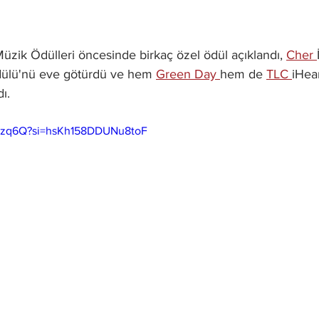
Müzik Ödülleri öncesinde birkaç özel ödül açıklandı, 
Cher 
dülü'nü eve götürdü ve hem 
Green Day 
hem de 
TLC 
iHea
ı.
IOIzq6Q?si=hsKh158DDUNu8toF