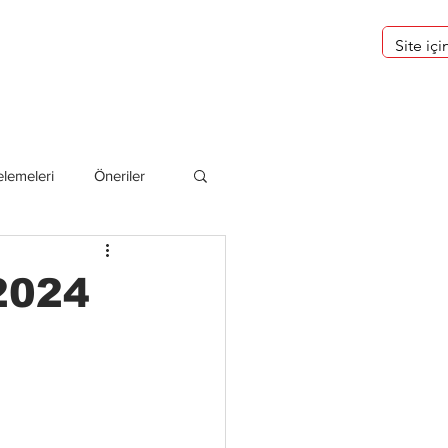
eri
Hakkımızda
lemeleri
Öneriler
deliler
2024