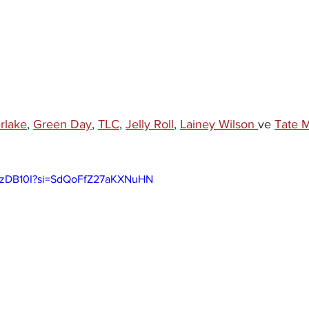
rlake
, 
Green Day
, 
TLC
, 
Jelly Roll
, 
Lainey Wilson 
ve 
Tate 
mnzDB10I?si=SdQoFfZ27aKXNuHN