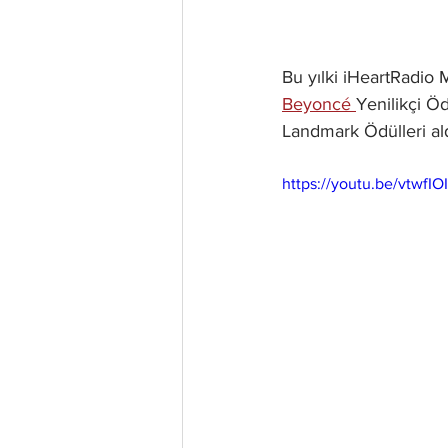
Bu yılki iHeartRadio 
Beyoncé 
Yenilikçi Ö
Landmark Ödülleri ald
https://youtu.be/vtwf