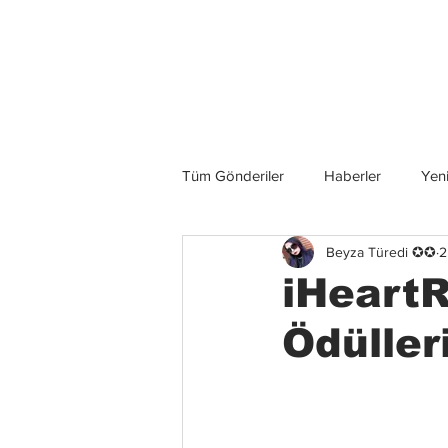
Son Haberler
Tüm Gönderiler
Haberler
Yeni
Beyza Türedi ✪✪
2
Grup İncelemeleri
Konserler
iHeart
Ödüller