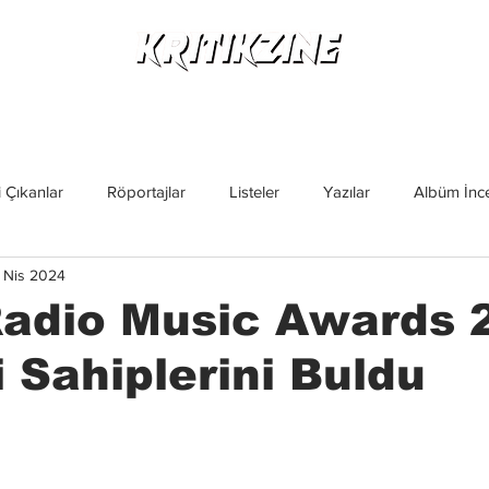
Yeni Çıkanlar
Röportajlar
Listeler
Albüm Kritikl
 Çıkanlar
Röportajlar
Listeler
Yazılar
Albüm İnce
 Nis 2024
İncelemeler
Yeni Çıkanlar
Magazin
Keşif Yazıları
Radio Music Awards 
i Sahiplerini Buldu