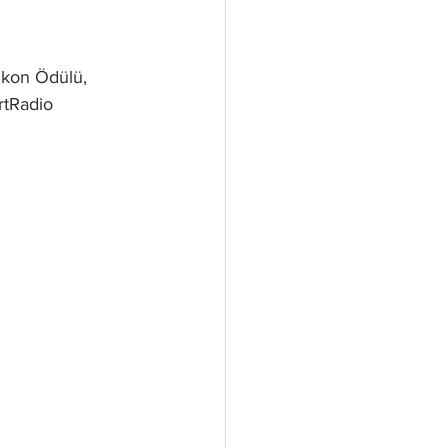
İkon Ödülü, 
rtRadio 