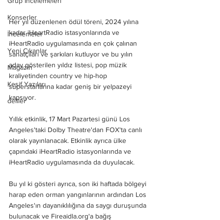
Grup İncelemeleri
Konserler
Her yıl düzenlenen ödül töreni, 2024 yılına 
kadar iHeartRadio istasyonlarında ve 
İncelemeler
iHeartRadio uygulamasında en çok çalınan 
Yeni Çıkanlar
sanatçıları ve şarkıları kutluyor ve bu yılın 
aday gösterilen yıldız listesi, pop müzik 
Magazin
kraliyetinden country ve hip-hop 
Keşif Yazıları
süperstarlarına kadar geniş bir yelpazeyi 
kapsıyor.
deliler
Yıllık etkinlik, 17 Mart Pazartesi günü Los 
Angeles'taki Dolby Theatre'dan FOX'ta canlı 
olarak yayınlanacak. Etkinlik ayrıca ülke 
çapındaki iHeartRadio istasyonlarında ve 
iHeartRadio uygulamasında da duyulacak.
Bu yıl ki gösteri ayrıca, son iki haftada bölgeyi 
harap eden orman yangınlarının ardından Los 
Angeles'ın dayanıklılığına da saygı duruşunda 
bulunacak ve Fireaidla.org'a bağış 