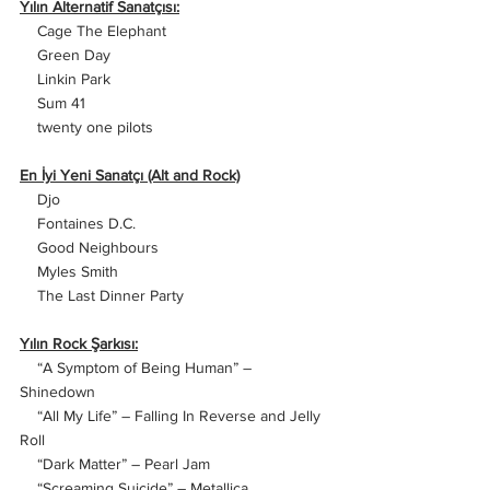
Yılın Alternatif Sanatçısı:
    Cage The Elephant
    Green Day
    Linkin Park
    Sum 41
    twenty one pilots
En İyi Yeni Sanatçı (Alt and Rock)
    Djo
    Fontaines D.C.
    Good Neighbours
    Myles Smith
    The Last Dinner Party
Yılın Rock Şarkısı:
    “A Symptom of Being Human” – 
Shinedown
    “All My Life” – Falling In Reverse and Jelly 
Roll
    “Dark Matter” – Pearl Jam
    “Screaming Suicide” – Metallica