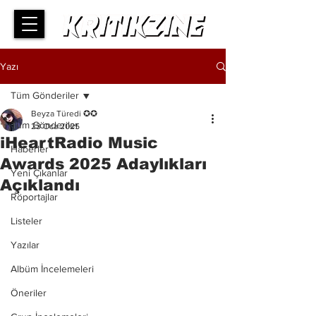
Yazı
Tüm Gönderiler
Beyza Türedi ✪✪
Tüm Gönderiler
23 Oca 2025
iHeartRadio Music
Haberler
Awards 2025 Adaylıkları
Yeni Çıkanlar
Açıklandı
Röportajlar
Listeler
Yazılar
Albüm İncelemeleri
Öneriler