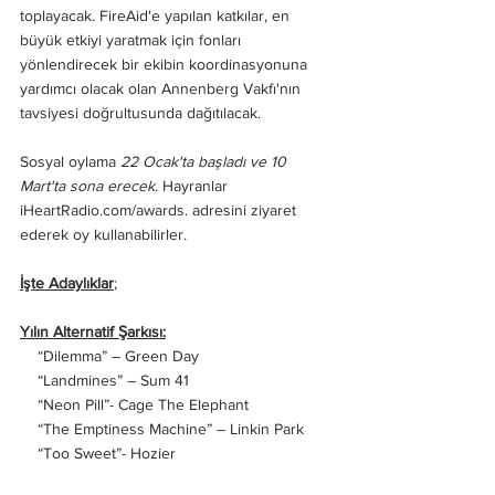
toplayacak. FireAid'e yapılan katkılar, en 
büyük etkiyi yaratmak için fonları 
yönlendirecek bir ekibin koordinasyonuna 
yardımcı olacak olan Annenberg Vakfı'nın 
tavsiyesi doğrultusunda dağıtılacak.
Sosyal oylama 
22 Ocak'ta başladı ve 10 
Mart'ta sona erecek
. Hayranlar  
iHeartRadio.com/awards. adresini ziyaret 
ederek oy kullanabilirler.
İşte Adaylıklar
;
Yılın Alternatif Şarkısı:
    “Dilemma” – Green Day
    “Landmines” – Sum 41
    “Neon Pill”- Cage The Elephant
    “The Emptiness Machine” – Linkin Park
    “Too Sweet”- Hozier