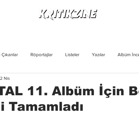
Yeni Çıkanlar
Röportajlar
Listeler
Albüm Kritikl
 Çıkanlar
Röportajlar
Listeler
Yazılar
Albüm İnce
2 Nis
İncelemeler
Yeni Çıkanlar
Magazin
Keşif Yazıları
AL 11. Albüm İçin B
ni Tamamladı