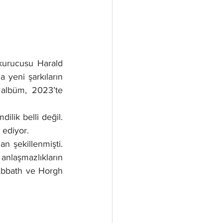
urucusu Harald 
yeni şarkıların 
 albüm, 2023’te 
lik belli değil. 
 ediyor.
 şekillenmişti. 
aşmazlıkların 
Abbath ve Horgh 