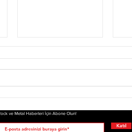
Status Quo Efsanesi
Che
Francis Rossi,"The Way
Yen
We Were Vol. 2"
Kal
Albümünü Duyurdu
Hik
ock ve Metal Haberleri İçin Abone Olun!
Katıl