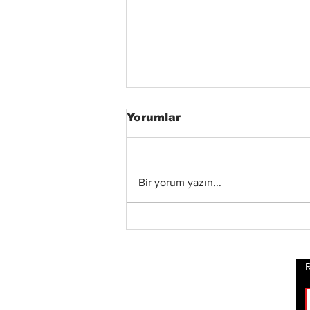
Yorumlar
Bir yorum yazın...
Blind Channel, Yeni
Stüdyo Albümü
“Painstream”i Duyurdu,
Albümden “Diana” ve
R
“No Encores In A Swan
Song”u İçeren Kısa Film
Şeklinde Bir Müzik