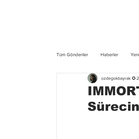
Son Haberler
Tüm Gönderiler
Haberler
Yeni
ozdegokbayrak ✪
2
Grup İncelemeleri
Konserler
IMMORT
Süreci