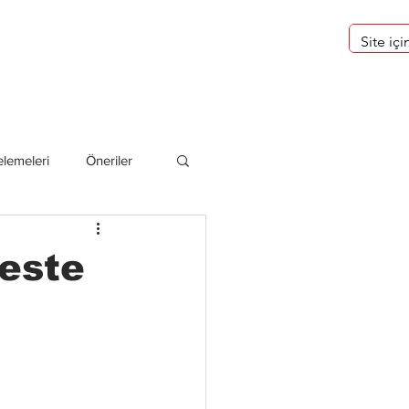
eri
Hakkımızda
lemeleri
Öneriler
deliler
este