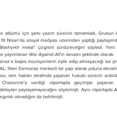
o albümü için şarkı yazım sürecini tamamladı. Grubun k
 Nisan’da sosyal medyası üzerinden yaptığı paylaşımda 
lı Blashyrkh metal” çizgisini sürdüreceğini söyledi. Yeni
yle yayımlanan 
War Against All
’ın devamı şeklinde olacak.
az’a başka müzisyenlerin eşlik edip etmeyeceği ise şimdi
L, fiilen Demonaz merkezli bir yapı olarak yoluna devam
ı, isim hakları etrafında yaşanan hukuki sürecin ardından
haoszine’a verdiği röportajda geçmişte yaşanan anl
etayları paylaşamayacağını söylemişti. Aynı röportajda 
kırgınlık olmadığını da belirtmişti.