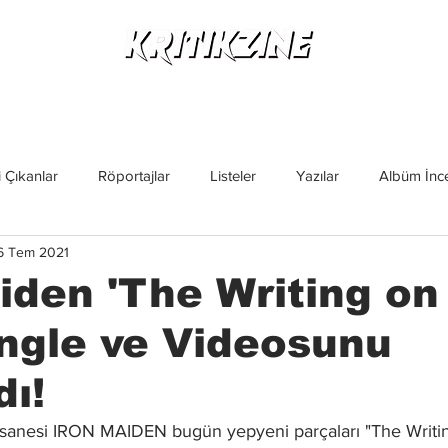
Yeni Çıkanlar
Röportajlar
Listeler
Albüm Kritikl
 Çıkanlar
Röportajlar
Listeler
Yazılar
Albüm İnce
6 Tem 2021
İncelemeler
Yeni Çıkanlar
Magazin
Keşif Yazıları
iden 'The Writing on
ingle ve Videosunu
dı!
efsanesi IRON MAIDEN bugün yepyeni parçaları "The Writi