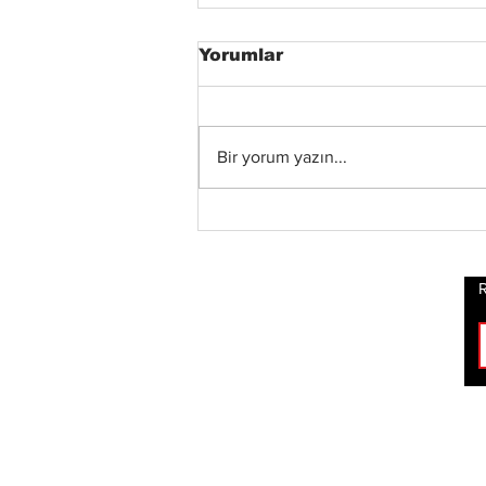
Yorumlar
Bir yorum yazın...
Status Quo Efsanesi
Francis Rossi,"The Way
We Were Vol. 2"
Albümünü Duyurdu
R
ROCK
HABERLERİ