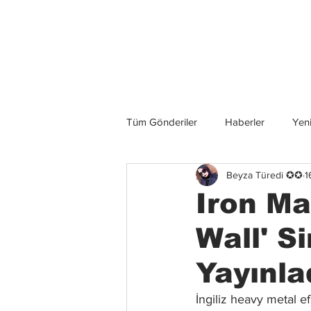
Son Haberler
Tüm Gönderiler
Haberler
Yeni
Beyza Türedi ✪✪
1
Grup İncelemeleri
Konserler
Iron Ma
Wall' S
Yayınla
İngiliz heavy metal 