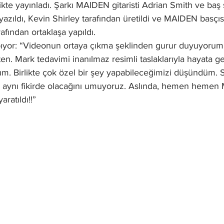
ikte yayınladı. Şarkı MAIDEN gitaristi Adrian Smith ve baş 
yazıldı, Kevin Shirley tarafından üretildi ve MAIDEN basçıs
afından ortaklaşa yapıldı.
yor: “Videonun ortaya çıkma şeklinden gurur duyuyorum.
ten. Mark tedavimi inanılmaz resimli taslaklarıyla hayata ge
um. Birlikte çok özel bir şey yapabileceğimizi düşündüm. 
a aynı fikirde olacağını umuyoruz. Aslında, hemen heme
aratıldı!!”