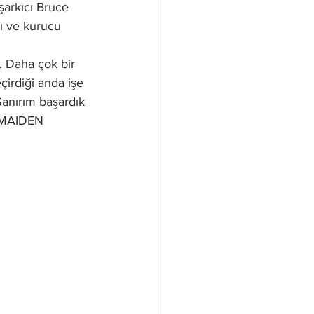
şarkıcı Bruce 
ı ve kurucu 
 Daha çok bir 
çirdiği anda işe 
Sanırım başardık 
n MAIDEN 