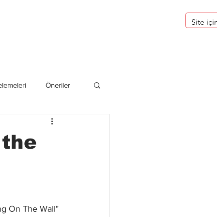
eri
Hakkımızda
lemeleri
Öneriler
deliler
 the
ng On The Wall" 