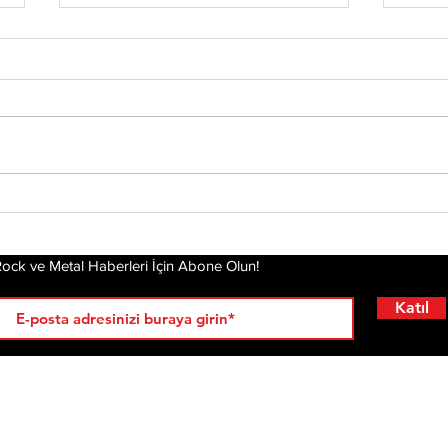
Chester’ın Ardından
Yirm
Mira
Yeniden Ayağa
Dea
Kalkmak: Linkin Park'ın
Hikayesi Film Oluyor
ock ve Metal Haberleri İçin Abone Olun!
Katıl
RÖPORTAJLAR
LİSTELER
YENİ
AL
KRİ
ÇIKANLAR