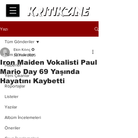
Yazı
Tüm Gönderiler
Ekin Kılınç ✪
Tüm Gönderiler
30 Tem 2025
Iron Maiden Vokalisti Paul
Haberler
Mario Day 69 Yaşında
Yeni Çıkanlar
Hayatını Kaybetti
Röportajlar
Listeler
Yazılar
Albüm İncelemeleri
Öneriler