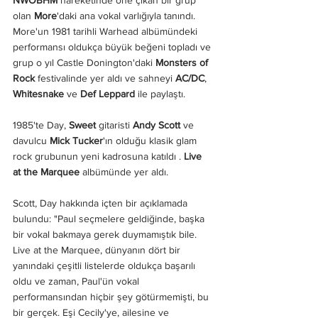
NWOBHM 
hareketinde öne çıkan bir grup 
olan 
More
'daki ana vokal varlığıyla tanındı. 
More'un 1981 tarihli Warhead albümündeki 
performansı oldukça büyük beğeni topladı ve 
grup o yıl Castle Donington'daki 
Monsters of 
Rock 
festivalinde yer aldı ve sahneyi 
AC/DC
, 
Whitesnake
 ve 
Def Leppard
 ile paylaştı. 
1985'te Day, 
Sweet
 gitaristi 
Andy Scott
 ve 
davulcu 
Mick Tucker
'ın olduğu klasik glam 
rock grubunun yeni kadrosuna katıldı . 
Live 
at the Marquee 
albümünde yer aldı.
Scott, Day hakkında içten bir açıklamada 
bulundu: "Paul seçmelere geldiğinde, başka 
bir vokal bakmaya gerek duymamıştık bile. 
Live at the Marquee, dünyanın dört bir 
yanındaki çeşitli listelerde oldukça başarılı 
oldu ve zaman, Paul'ün vokal 
performansından hiçbir şey götürmemişti, bu 
bir gerçek. Eşi Cecily'ye, ailesine ve 