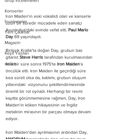
Grup İncelemeleri
Konserler
Iron Maiden'ın eski vokalisti olan ve kanserle 
İncelemeler
uzun bir süredir mücadele eden sanatçı 
Avustralya'daki evinde vefat etti. 
Paul Mario 
Yeni Çıkanlar
Day
 69 yaşındaydı.
Magazin
Birleşik Krallık'ta doğan Day, grubun bas 
Keşif Yazıları
gitarist 
Steve Harris
 tarafından kurulmasından 
deliler
kısa bir süre sonra 1975'te 
Iron Maiden
'a 
öncülük etti. Iron Maiden ile geçirdiği süre 
kısa süreli olsa da, katılımı, grubun oluşum 
yıllarındaki  vizyonunu şekillendirmesinde 
önemli bir rol oynadı. Herhangi bir resmi 
kayıtta görünmemesine rağmen, Day, Iron 
Maiden'ın köken hikayesinin ve İngiliz 
metalinin mirasının bir parçası olmaya devam 
ediyor.
Iron Maiden'dan ayrılmasının ardından Day, 