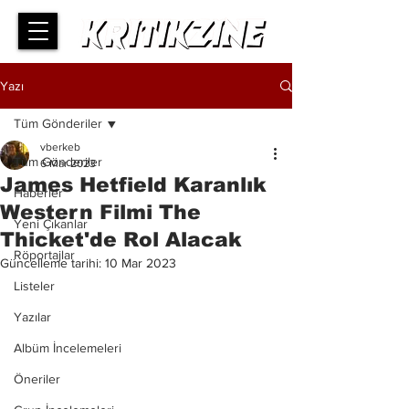
Yazı
Tüm Gönderiler
vberkeb
Tüm Gönderiler
6 Mar 2023
James Hetfield Karanlık
Haberler
Western Filmi The
Yeni Çıkanlar
Thicket'de Rol Alacak
Röportajlar
Güncelleme tarihi:
10 Mar 2023
Listeler
Yazılar
Albüm İncelemeleri
Öneriler