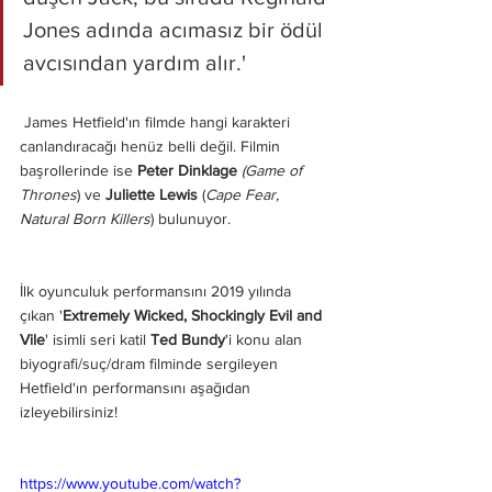
Jones adında acımasız bir ödül 
avcısından yardım alır.' 
 James Hetfield'ın filmde hangi karakteri 
canlandıracağı henüz belli değil. Filmin 
başrollerinde ise 
Peter Dinklage
(Game of 
Thrones
) ve 
Juliette Lewis
 (
Cape Fear, 
Natural Born Killers
) bulunuyor.
İlk oyunculuk performansını 2019 yılında 
çıkan '
Extremely Wicked, Shockingly Evil and 
Vile
' isimli seri katil 
Ted Bundy
'i konu alan 
biyografi/suç/dram filminde sergileyen 
Hetfield'ın performansını aşağıdan 
izleyebilirsiniz! 
https://www.youtube.com/watch?