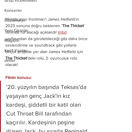
Grup İncelemeleri
Konserler
Metallica'nın frontman'i James Hetfield'ın 
İncelemeler
2023 sonuna doğru beklenen '
The Thicket
' 
Yeni Çıkanlar
filminde rol alacağı açıklandı! 
Imbd
sayfasından da görülebileceği gibi daha önce 
Magazin
seslendirme ve soundtrack gibi yollarla 
Keşif Yazıları
birçok projede yer alan James Hetfield için 
The Thicket
'deki rolü, 2. oyunculuk rolü 
deliler
olacak! 
Filmin konusu:
'20. yüzyılın başında Teksas'da 
yaşayan genç Jack'in kız 
kardeşi, şiddetli bir katil olan 
Cut Throat Bill tarafından 
kaçırılır. Kardeşinin peşine 
düşen Jack, bu sırada Reginald 