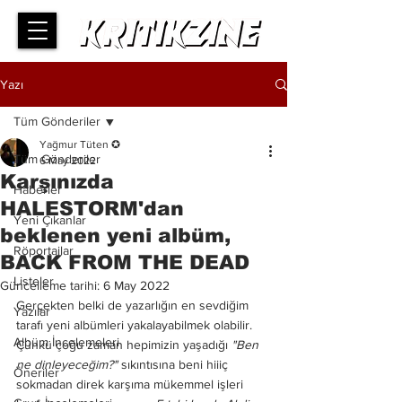
Yazı
Tüm Gönderiler
Yağmur Tüten ✪
Tüm Gönderiler
6 May 2022
Karşınızda
Haberler
HALESTORM'dan
Yeni Çıkanlar
beklenen yeni albüm,
Röportajlar
BACK FROM THE DEAD
Listeler
Güncelleme tarihi:
6 May 2022
Gerçekten belki de yazarlığın en sevdiğim 
Yazılar
tarafı yeni albümleri yakalayabilmek olabilir. 
Albüm İncelemeleri
Çünkü çoğu zaman hepimizin yaşadığı
 "Ben 
ne dinleyeceğim?"
 sıkıntısına beni hiiiç 
Öneriler
sokmadan direk karşıma mükemmel işleri 