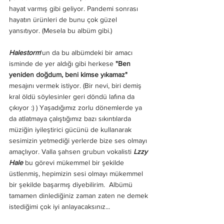
hayat varmış gibi geliyor. Pandemi sonrası 
hayatın ürünleri de bunu çok güzel 
yansıtıyor. (Mesela bu albüm gibi.) 
Halestorm
'un da bu albümdeki bir amacı 
isminde de yer aldığı gibi herkese 
"Ben 
yeniden doğdum, beni kimse yıkamaz"
mesajını vermek istiyor. (Bir nevi, biri demiş 
kral öldü söylesinler geri döndü lafına da 
çıkıyor :) ) Yaşadığımız zorlu dönemlerde ya 
da atlatmaya çalıştığımız bazı sıkıntılarda 
müziğin iyileştirici gücünü de kullanarak 
sesimizin yetmediği yerlerde bize ses olmayı 
amaçlıyor. Valla şahsen grubun vokalisti 
Lzzy 
Hale
 bu görevi mükemmel bir şekilde 
üstlenmiş, hepimizin sesi olmayı mükemmel 
bir şekilde başarmış diyebilirim.  Albümü 
tamamen dinlediğiniz zaman zaten ne demek 
istediğimi çok iyi anlayacaksınız...