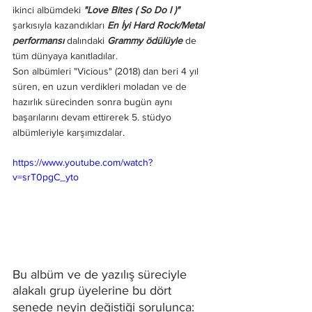
ikinci albümdeki 
"Love Bites ( So Do I )"
şarkısıyla kazandıkları 
En İyi Hard Rock/Metal 
performansı
 dalındaki 
Grammy ödülüyle
 de 
tüm dünyaya kanıtladılar. 
Son albümleri "Vicious" (2018) dan beri 4 yıl 
süren, en uzun verdikleri moladan ve de 
hazırlık sürecinden sonra bugün aynı 
başarılarını devam ettirerek 5. stüdyo 
albümleriyle karşımızdalar.
https://www.youtube.com/watch?
v=srT0pgC_yto
Bu albüm ve de yazılış süreciyle 
alakalı grup üyelerine bu dört 
senede neyin değiştiği sorulunca: