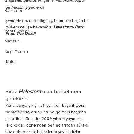
Grup İncelemeleri
keşfetme şansı sunuyor. 
E tabi burda Alp'in 
de hakkını yiyemem:)
Konserler
Şimdi de sözünü ettiğim gibi birlikte başka bir 
İncelemeler
mükemmel işe bakacağız;
 Halestorm- Back 
Yeni Çıkanlar
From The Dead!
Magazin
Keşif Yazıları
deliler
Biraz 
Halestorm
'dan bahsetmem 
gerekirse: 
Pensilvanya çıkışlı, 21. yy.ın en başarılı 
post 
grunge/metal 
grubu haline gelmeyi başaran 
grup ilk albümlerini 2009 yılında yayınladı.  
İlk çıktıkları dönemden beri adlarından sürekli 
söz ettiren grup, başarılarını yayınladıkları 