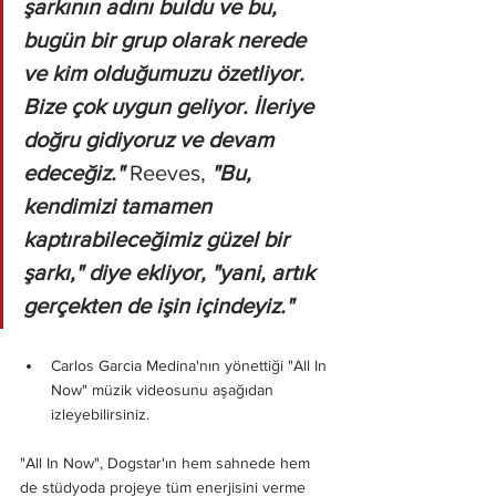
şarkının adını buldu ve bu, 
bugün bir grup olarak nerede 
ve kim olduğumuzu özetliyor. 
Bize çok uygun geliyor. İleriye 
doğru gidiyoruz ve devam 
edeceğiz." 
Reeves, 
"Bu, 
kendimizi tamamen 
kaptırabileceğimiz güzel bir 
şarkı," diye ekliyor, "yani, artık 
gerçekten de işin içindeyiz."
Carlos Garcia Medina'nın yönettiği "All In 
Now" müzik videosunu aşağıdan 
izleyebilirsiniz.
"All In Now", Dogstar'ın hem sahnede hem 
de stüdyoda projeye tüm enerjisini verme 