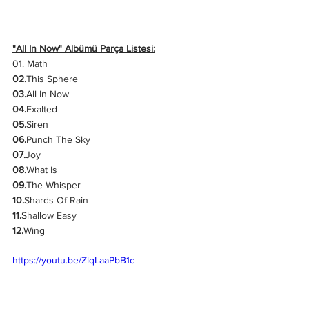
"All In Now" Albümü Parça Listesi:
01. Math
02.
This Sphere
03.
All In Now
04.
Exalted
05.
Siren
06.
Punch The Sky
07.
Joy
08.
What Is
09.
The Whisper
10.
Shards Of Rain
11.
Shallow Easy
12.
Wing
https://youtu.be/ZlqLaaPbB1c