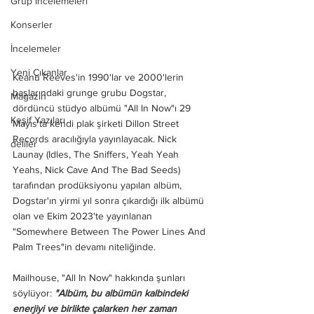
Grup İncelemeleri
Konserler
İncelemeler
Yeni Çıkanlar
Keanu Reeves'in 1990'lar ve 2000'lerin 
başlarındaki grunge grubu Dogstar, 
Magazin
dördüncü stüdyo albümü "All In Now"ı 29 
Keşif Yazıları
Mayıs'ta kendi plak şirketi Dillon Street 
Records aracılığıyla yayınlayacak. Nick 
deliler
Launay (Idles, The Sniffers, Yeah Yeah 
Yeahs, Nick Cave And The Bad Seeds) 
tarafından prodüksiyonu yapılan albüm, 
Dogstar'ın yirmi yıl sonra çıkardığı ilk albümü 
olan ve Ekim 2023'te yayınlanan 
"Somewhere Between The Power Lines And 
Palm Trees"in devamı niteliğinde.
Mailhouse, "All In Now" hakkında şunları 
söylüyor: 
"Albüm, bu albümün kalbindeki 
enerjiyi ve birlikte çalarken her zaman 