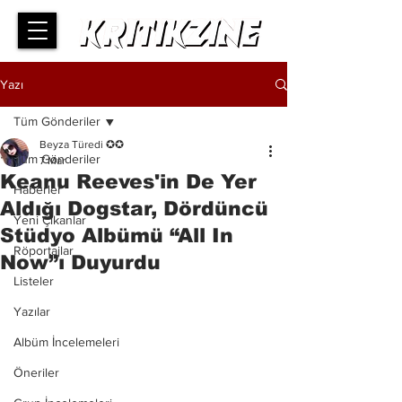
Yazı
Tüm Gönderiler
Beyza Türedi ✪✪
Tüm Gönderiler
7 Mar
Keanu Reeves'in De Yer
Haberler
Aldığı Dogstar, Dördüncü
Yeni Çıkanlar
Stüdyo Albümü “All In
Röportajlar
Now”ı Duyurdu
Listeler
Yazılar
Albüm İncelemeleri
Öneriler