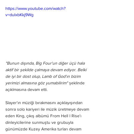
https://www.youtube.com/watch?
v=dulxbKkj9Wg
"Bunun dışında, Big Four'un diğer üçü hala 
aktif bir şekilde çalmaya devam ediyor. Belki 
de iyi bir dost olup, Lamb of God'ın bizim 
yerimizi almasına göz yumabilirim"
 şeklinde 
açıklmasına devam etti.
Slayer'ın müziği bırakmasını açıklayışından 
sonra solo kariyeri ile müzik üretmeye devam 
eden King, çıkış albümü From Hell I Rise'ı 
dinleyicilerine sunmuştu ve grubuyla 
günümüzde Kuzey Amerika turları devam 