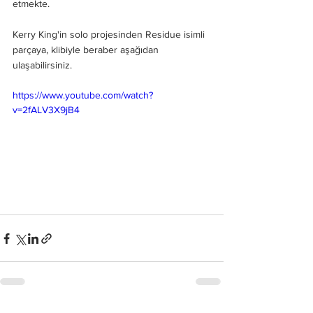
etmekte. 
Kerry King'in solo projesinden Residue isimli 
parçaya, klibiyle beraber aşağıdan 
ulaşabilirsiniz. 
https://www.youtube.com/watch?
v=2fALV3X9jB4