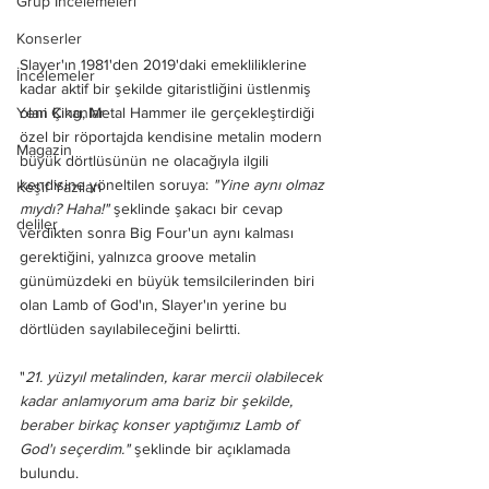
Grup İncelemeleri
Konserler
Slayer'ın 1981'den 2019'daki emekliliklerine 
İncelemeler
kadar aktif bir şekilde gitaristliğini üstlenmiş 
olan King, Metal Hammer ile gerçekleştirdiği 
Yeni Çıkanlar
özel bir röportajda kendisine metalin modern 
Magazin
büyük dörtlüsünün ne olacağıyla ilgili 
kendisine yöneltilen soruya: 
"Yine aynı olmaz 
Keşif Yazıları
mıydı? Haha!"
 şeklinde şakacı bir cevap 
deliler
verdikten sonra Big Four'un aynı kalması 
gerektiğini, yalnızca groove metalin 
günümüzdeki en büyük temsilcilerinden biri 
olan Lamb of God'ın, Slayer'ın yerine bu 
dörtlüden sayılabileceğini belirtti. 
"
21. yüzyıl metalinden, karar mercii olabilecek 
kadar anlamıyorum ama bariz bir şekilde, 
beraber birkaç konser yaptığımız Lamb of 
God'ı seçerdim." 
şeklinde bir açıklamada 
bulundu. 