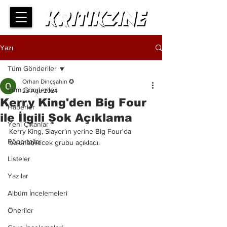
Yazı
Tüm Gönderiler
Orhan Dinçşahin ✪
Tüm Gönderiler
23 Ağu 2024
Kerry King'den Big Four
Haberler
ile İlgili Şok Açıklama
Yeni Çıkanlar
Kerry King, Slayer'ın yerine Big Four'da 
Röportajlar
bulunabilecek grubu açıkladı.
Listeler
Yazılar
Albüm İncelemeleri
Öneriler