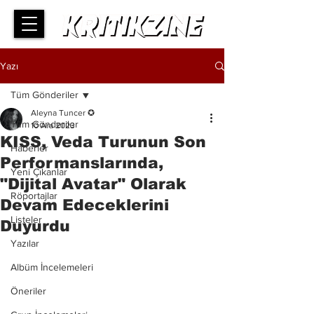
Yazı
Tüm Gönderiler
Aleyna Tuncer ✪
Tüm Gönderiler
10 Ara 2023
KISS, Veda Turunun Son
Haberler
Performanslarında,
Yeni Çıkanlar
"Dijital Avatar" Olarak
Röportajlar
Devam Edeceklerini
Listeler
Duyurdu
Yazılar
Albüm İncelemeleri
Öneriler