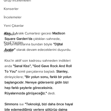
Grup İncelemeleri
Konserler
İncelemeler
Yeni Çıkanlar
Kiss
, 2 Aralık Cumartesi gecesi 
Madison 
Magazin
Square Garden'da
 çıktıkları sahnede, 
Keşif Yazıları
performanslarına bundan böyle 
"Dijital 
Avatar" 
olarak devam edeceklerini duyurdu. 
deliler
Kiss'in aktif son kadrosu sahneden indikleri 
anda
 "Sanal Kiss", "God Gave Rock And Roll 
To You"
 isimli parçalarına başladı. 
Stanley,
dinleyicilere; 
"Bir yolun sonu, farklı bir yolun 
başlangıcıdır. Nereye giderseniz gidin bizi 
hep farklı şeylerle göreceksiniz. 
Rüyalarınızda görüşeceğiz." 
dedi.
Simmons
 ise
 "Teknoloji, bizi daha önce hayal 
bile edemediğimiz yerlere götürüp daima 