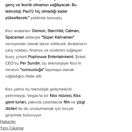
genç ve ikonik olmamızı sağlayacak. Bu 
teknoloji, Paul'ü hiç olmadığı kadar 
yükseltecek." 
şeklinde konuştu.
Kiss avatarları: 
Demon, Starchild, Catman, 
Spaceman
 adlarıyla 
"Süper Kahraman"
versiyonları olarak tasvir edilecek. Avatarların 
çıkış noktası, finanse ve üretimini sağlayan 
İsveç şirketi 
Pophouse Entertainment.
 Şirket 
CEO'su 
Per Sundin
, bu teknolojiyle Kiss'in 
mirasını 
"sonsuzluğa"
 taşımaya olanak 
sağladığını ifade etti.
Kiss yalnız bu teknolojik gelişmelerle 
yetinmeyip, Vegas'ta bir 
Kiss müzesi, Kiss 
gemi turları, 
yakında çıkartılacak
 film 
ve
 çizgi 
dizileri
 ile de unutulmamak için birçok 
girişimde bulunuyor.
Haberler
Yeni Çıkanlar