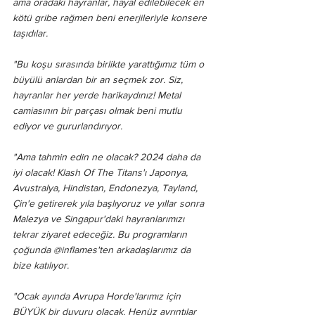
ama oradaki hayranlar, hayal edilebilecek en 
kötü gribe rağmen beni enerjileriyle konsere 
taşıdılar.
"Bu koşu sırasında birlikte yarattığımız tüm o 
büyülü anlardan bir an seçmek zor. Siz, 
hayranlar her yerde harikaydınız! Metal 
camiasının bir parçası olmak beni mutlu 
ediyor ve gururlandırıyor.
"Ama tahmin edin ne olacak? 2024 daha da 
iyi olacak! Klash Of The Titans'ı Japonya, 
Avustralya, Hindistan, Endonezya, Tayland, 
Çin'e getirerek yıla başlıyoruz ve yıllar sonra 
Malezya ve Singapur'daki hayranlarımızı 
tekrar ziyaret edeceğiz. Bu programların 
çoğunda @inflames'ten arkadaşlarımız da 
bize katılıyor.
"Ocak ayında Avrupa Horde'larımız için 
BÜYÜK bir duyuru olacak. Henüz ayrıntılar 