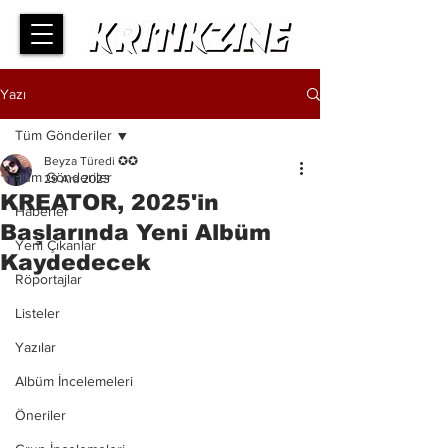
Yazı
Tüm Gönderiler
Beyza Türedi ✪✪
Tüm Gönderiler
29 Ara 2023
KREATOR, 2025'in
Haberler
Başlarında Yeni Albüm
Yeni Çıkanlar
Kaydedecek
Röportajlar
Listeler
Yazılar
Albüm İncelemeleri
Öneriler