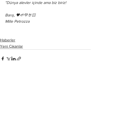
"Dünya alevler içinde ama biz biriz!
Barış, 🖤🌱💚🤘🏻
Mille Petrozza
Haberler
Yeni Çıkanlar
Hepsini Gör
Son Yazılar