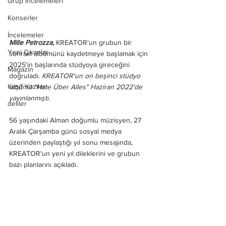
Grup İncelemeleri
Konserler
İncelemeler
Mille Petrozza,
 KREATOR'un grubun bir 
Yeni Çıkanlar
sonraki albümünü kaydetmeye başlamak için 
2025'in başlarında stüdyoya gireceğini 
Magazin
doğruladı. 
KREATOR'un on beşinci stüdyo 
Keşif Yazıları
albümü "Hate Über Alles" Haziran 2022'de 
yayınlanmıştı.
deliler
56 yaşındaki Alman doğumlu müzisyen, 27 
Aralık Çarşamba günü sosyal medya 
üzerinden paylaştığı yıl sonu mesajında, 
KREATOR'un yeni yıl dileklerini ve grubun 
bazı planlarını açıkladı.