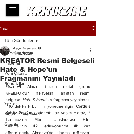
Yazı
Tüm Gönderiler
Ayça Beyazsac ✪
Tüm Gönderiler
11 Haz 2025
KREATOR Resmi Belgeseli
Haberler
Hate & Hope’un
Yeni Çıkanlar
Fragmanını Yayınladı
Röportajlar
Efsanevi Alman thrash metal grubu 
KREATOR’un hikâyesini anlatan resmi 
Listeler
belgesel
 Hate & Hope
’un fragmanı yayınlandı.
Yazılar
 110 dakikalık bu film, yönetmenliğini 
Cordula 
Kablitz-Post’un 
üstlendiği bir yapım olarak, 2 
Albüm İncelemeleri
Temmuz’da Münih Uluslararası Film 
Öneriler
Festivali’nin 42. edisyonunda ilk kez 
gösterilecek. Almanya’da sinema prömiyeri 