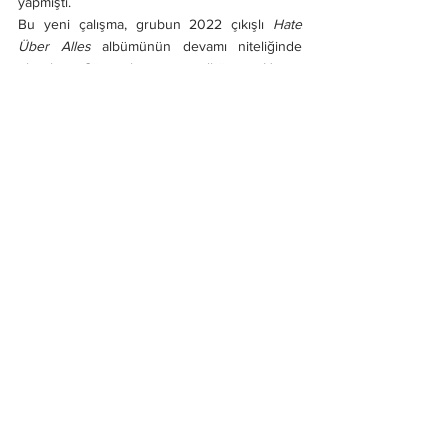
yapmıştı.
Bu yeni çalışma, grubun 2022 çıkışlı 
Hate 
Über Alles
 albümünün devamı niteliğinde 
olacak. Söz konusu albüm, Hansa 
Tonstudio’da Arthur Rizk prodüktörlüğünde 
kaydedilmiş ve gruba 2019’da katılan Frédéric 
Leclercq’in ilk KREATOR kaydı olmuştu.
Hepsini Gör
Son Yazılar