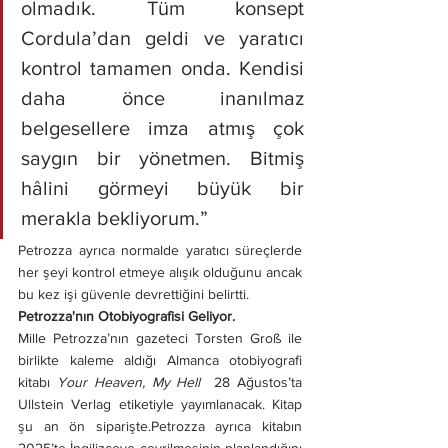
olmadık. Tüm konsept 
Cordula’dan geldi ve yaratıcı 
kontrol tamamen onda. Kendisi 
daha önce inanılmaz 
belgesellere imza atmış çok 
saygın bir yönetmen. Bitmiş 
hâlini görmeyi büyük bir 
merakla bekliyorum.”
Petrozza ayrıca normalde yaratıcı süreçlerde 
her şeyi kontrol etmeye alışık olduğunu ancak 
bu kez işi güvenle devrettiğini belirtti.
Petrozza'nın Otobiyografisi Geliyor.
Mille Petrozza’nın gazeteci Torsten Groß ile 
birlikte kaleme aldığı Almanca otobiyografi 
kitabı 
Your Heaven, My Hell 
 28 Ağustos’ta 
Ullstein Verlag etiketiyle yayımlanacak. Kitap 
şu an ön siparişte.Petrozza ayrıca kitabın 
2025’te İngilizceye çevrilmesinin planlandığını 