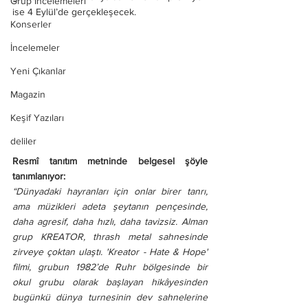
Grup İncelemeleri
ise 4 Eylül’de gerçekleşecek.
Konserler
İncelemeler
Yeni Çıkanlar
Magazin
Keşif Yazıları
deliler
Resmî tanıtım metninde belgesel şöyle 
tanımlanıyor:
“Dünyadaki hayranları için onlar birer tanrı, 
ama müzikleri adeta şeytanın pençesinde, 
daha agresif, daha hızlı, daha tavizsiz. Alman 
grup KREATOR, thrash metal sahnesinde 
zirveye çoktan ulaştı. 'Kreator - Hate & Hope' 
filmi, grubun 1982’de Ruhr bölgesinde bir 
okul grubu olarak başlayan hikâyesinden 
bugünkü dünya turnesinin dev sahnelerine 