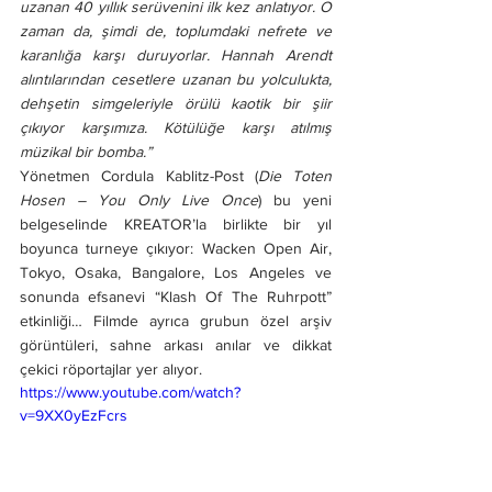
uzanan 40 yıllık serüvenini ilk kez anlatıyor. O 
zaman da, şimdi de, toplumdaki nefrete ve 
karanlığa karşı duruyorlar. Hannah Arendt 
alıntılarından cesetlere uzanan bu yolculukta, 
dehşetin simgeleriyle örülü kaotik bir şiir 
çıkıyor karşımıza. Kötülüğe karşı atılmış 
müzikal bir bomba.”
Yönetmen Cordula Kablitz-Post (
Die Toten 
Hosen – You Only Live Once
) bu yeni 
belgeselinde KREATOR’la birlikte bir yıl 
boyunca turneye çıkıyor: Wacken Open Air, 
Tokyo, Osaka, Bangalore, Los Angeles ve 
sonunda efsanevi “Klash Of The Ruhrpott” 
etkinliği… Filmde ayrıca grubun özel arşiv 
görüntüleri, sahne arkası anılar ve dikkat 
çekici röportajlar yer alıyor. 
https://www.youtube.com/watch?
v=9XX0yEzFcrs