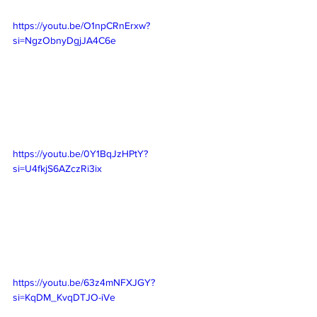
https://youtu.be/O1npCRnErxw?
si=NgzObnyDgjJA4C6e
https://youtu.be/0Y1BqJzHPtY?
si=U4fkjS6AZczRi3ix
https://youtu.be/63z4mNFXJGY?
si=KqDM_KvqDTJO-iVe