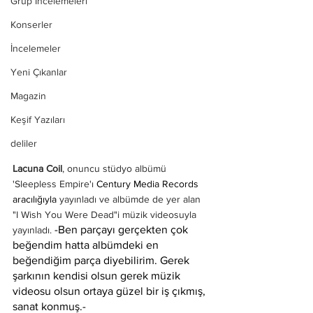
Grup İncelemeleri
Konserler
İncelemeler
Yeni Çıkanlar
Magazin
Keşif Yazıları
deliler
Lacuna Coil
, onuncu stüdyo albümü 
'Sleepless Empire'ı 
Century Media Records 
aracılığıyla
 yayınladı ve albümde de yer alan 
"I Wish You Were Dead"i müzik videosuyla 
 -Ben parçayı gerçekten çok 
yayınladı.
beğendim hatta albümdeki en 
beğendiğim parça diyebilirim. Gerek 
şarkının kendisi olsun gerek müzik 
videosu olsun ortaya güzel bir iş çıkmış, 
sanat konmuş.-