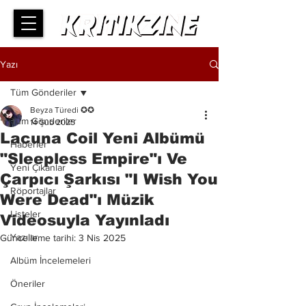
Yazı
Tüm Gönderiler
Beyza Türedi ✪✪
Tüm Gönderiler
14 Şub 2025
Lacuna Coil Yeni Albümü
Haberler
"Sleepless Empire"ı Ve
Yeni Çıkanlar
Çarpıcı Şarkısı "I Wish You
Röportajlar
Were Dead"ı Müzik
Listeler
Videosuyla Yayınladı
Yazılar
Güncelleme tarihi:
3 Nis 2025
Albüm İncelemeleri
Öneriler