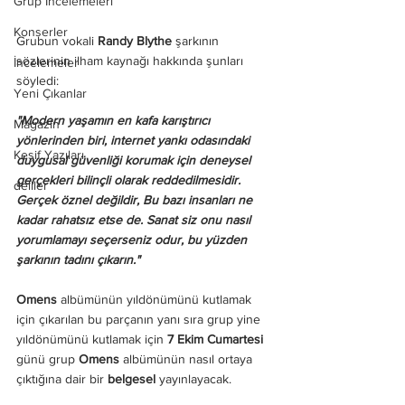
Grup İncelemeleri
Konserler
Grubun vokali 
Randy Blythe
 şarkının 
sözlerinin ilham kaynağı hakkında şunları 
İncelemeler
söyledi:
Yeni Çıkanlar
"Modern yaşamın en kafa karıştırıcı 
Magazin
yönlerinden biri, internet yankı odasındaki 
Keşif Yazıları
duygusal güvenliği korumak için deneysel 
gerçekleri bilinçli olarak reddedilmesidir. 
deliler
Gerçek öznel değildir, Bu bazı insanları ne 
kadar rahatsız etse de. Sanat siz onu nasıl 
yorumlamayı seçerseniz odur, bu yüzden 
şarkının tadını çıkarın."
Omens
 albümünün yıldönümünü kutlamak 
için çıkarılan bu parçanın yanı sıra grup yine 
yıldönümünü kutlamak için 
7 Ekim Cumartesi
günü grup 
Omens
 albümünün nasıl ortaya 
çıktığına dair bir 
belgesel 
yayınlayacak.