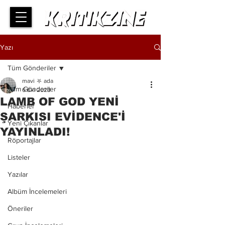
Yazı
Tüm Gönderiler
mavi ⛧ ada
Tüm Gönderiler
6 Eki 2023
LAMB OF GOD YENİ
Haberler
ŞARKISI EVİDENCE'İ
Yeni Çıkanlar
YAYINLADI!
Röportajlar
Listeler
Yazılar
Albüm İncelemeleri
Öneriler