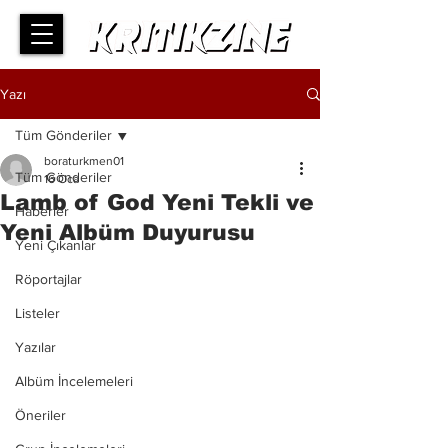
Yazı
Tüm Gönderiler
boraturkmen01
Tüm Gönderiler
16 Oca
Lamb of God Yeni Tekli ve
Haberler
Yeni Albüm Duyurusu
Yeni Çıkanlar
Röportajlar
Listeler
Yazılar
Albüm İncelemeleri
Öneriler