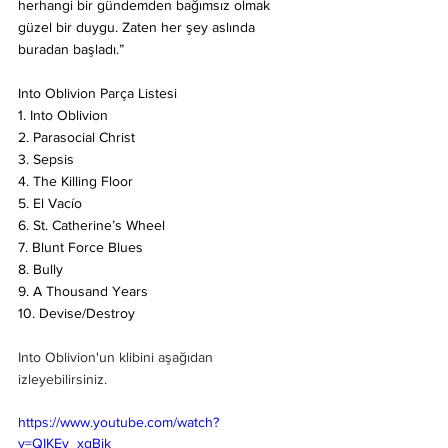
herhangi bir gündemden bağımsız olmak 
güzel bir duygu. Zaten her şey aslında 
buradan başladı.”
Into Oblivion Parça Listesi 
1. Into Oblivion
2. Parasocial Christ
3. Sepsis
4. The Killing Floor
5. El Vacío
6. St. Catherine’s Wheel
7. Blunt Force Blues
8. Bully
9. A Thousand Years
10. Devise/Destroy
Into Oblivion'un klibini aşağıdan 
izleyebilirsiniz.
https://www.youtube.com/watch?
v=QIKEy_xgBjk