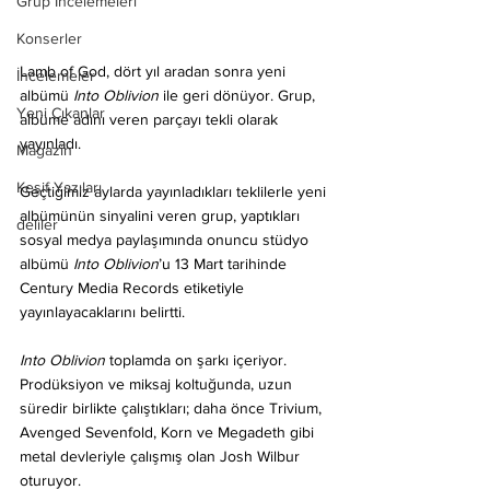
Grup İncelemeleri
Konserler
Lamb of God, dört yıl aradan sonra yeni 
İncelemeler
albümü 
Into Oblivion
 ile geri dönüyor. Grup, 
Yeni Çıkanlar
albüme adını veren parçayı tekli olarak 
yayınladı.
Magazin
Keşif Yazıları
Geçtiğimiz aylarda yayınladıkları teklilerle yeni 
albümünün sinyalini veren grup, yaptıkları 
deliler
sosyal medya paylaşımında onuncu stüdyo 
albümü 
Into Oblivion
’u 13 Mart tarihinde 
Century Media Records etiketiyle 
yayınlayacaklarını belirtti.
Into Oblivion
 toplamda on şarkı içeriyor. 
Prodüksiyon ve miksaj koltuğunda, uzun 
süredir birlikte çalıştıkları; daha önce Trivium, 
Avenged Sevenfold, Korn ve Megadeth gibi 
metal devleriyle çalışmış olan Josh Wilbur 
oturuyor.