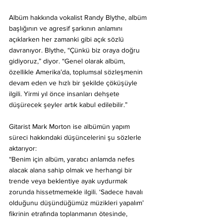
Albüm hakkında vokalist Randy Blythe, albüm 
başlığının ve agresif şarkının anlamını 
açıklarken her zamanki gibi açık sözlü 
davranıyor. Blythe, “Çünkü biz oraya doğru 
gidiyoruz,” diyor. “Genel olarak albüm, 
özellikle Amerika’da, toplumsal sözleşmenin 
devam eden ve hızlı bir şekilde çöküşüyle 
ilgili. Yirmi yıl önce insanları dehşete 
düşürecek şeyler artık kabul edilebilir.”
Gitarist Mark Morton ise albümün yapım 
süreci hakkındaki düşüncelerini şu sözlerle 
aktarıyor:
“Benim için albüm, yaratıcı anlamda nefes 
alacak alana sahip olmak ve herhangi bir 
trende veya beklentiye ayak uydurmak 
zorunda hissetmemekle ilgili. ‘Sadece havalı 
olduğunu düşündüğümüz müzikleri yapalım’ 
fikrinin etrafında toplanmanın ötesinde, 