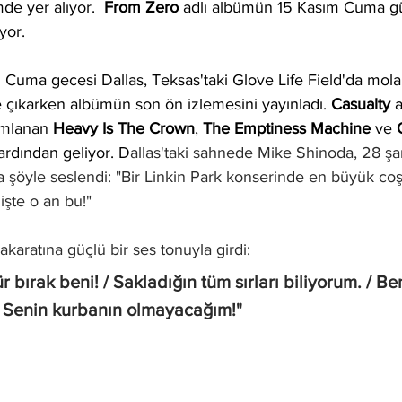
mde yer alıyor.  
From Zero
 adlı albümün 15 Kasım Cuma g
yor. 
ım Cuma gecesi Dallas, Teksas'taki Glove Life Field'da mola
e
 çıkarken albümün son ön izlemesini yayınladı. 
Casualty
 
ımlanan 
Heavy Is The Crown
, 
The Emptiness Machine 
ve 
 ardından geliyor.
 D
allas'taki sahnede Mike Shinoda, 28 şark
a şöyle seslendi: "Bir Linkin Park konserinde en büyük co
işte o an bu!" 
karatına güçlü bir ses tonuyla girdi: 
r bırak beni! / Sakladığın tüm sırları biliyorum. / Be
/ Senin kurbanın olmayacağım!"