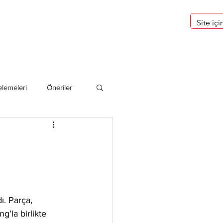
eri
Hakkımızda
lemeleri
Öneriler
deliler
ı. Parça, 
g'la birlikte 