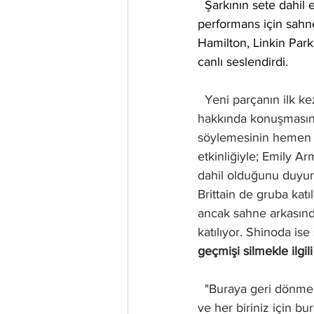
  Şarkının sete dahil
performans için sahne
Hamilton, Linkin Park'
canlı seslendirdi.
  Yeni parçanın ilk 
hakkında konuşmasın
söylemesinin hemen a
etkinliğiyle; Emily A
dahil olduğunu duyur
Brittain de gruba kat
ancak sahne arkasınd
katılıyor. 
Shinoda ise 
geçmişi silmekle ilgil
  "Buraya geri dönmekten heyecan duyuyoruz... Bu, geleceğe doğru yeni bir bölüm başlatmak 
ve her biriniz için bur