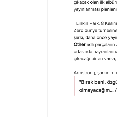
çıkacak olan 
ilk albü
yayınlanması planlanı
  Linkin Park, 8 Kas
Zero dünya turnesin
şarkı, daha önce yay
Other
 adlı parçaların
ortasında hayranların
çıkacağı bir an varsa, 
Armstrong, şarkının na
"Bırak beni, özgü
olmayacağım... 