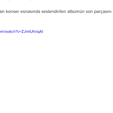
om/watch?v=ZJmIUfviqAI