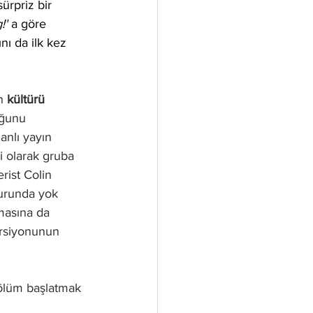
ürpriz bir 
!'
 a göre 
nı da ilk kez 
n 
kültürü 
ğunu 
anlı yayın 
i olarak gruba 
ist Colin 
turunda yok 
masına da 
ersiyonunun 