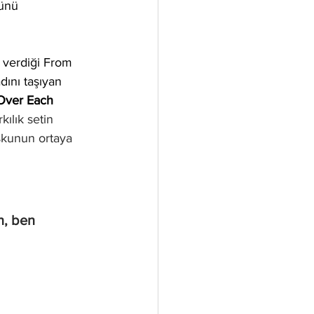
ünü 
 verdiği 
From 
adını taşıyan 
Over Each 
ılık setin 
şkunun ortaya 
n, ben 