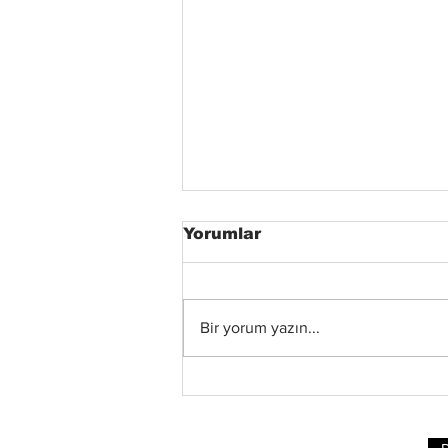
Yorumlar
Bir yorum yazın...
Xandria’dan Yeni Albüm
ve Video: “Eclipse”
Yayında