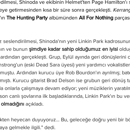
 edilmesi, Shinoda ve ekibinin 
Helmet'ten Page Hamilton'ı s
ye getirmesinden kısa bir süre sonra gerçekleşti. 
Kerrang
ın 
The Hunting Party
 albümünden
 All For Nothing
 parçası
kez seslendirilmesi, Shinoda'nın yeni Linkin Park kadrosunu
ın ve bunun 
şimdiye kadar sahip olduğumuz en iyisi
 oldu
rdından gerçekleşti. Grup, 
Eylül ayında geri dönüşlerini c
rmstrong'un (eski Dead Sara üyesi) yeni yardımcı vokalistler
muştu. Ardından kurucu üye Rob Bourdon'ın ayrılmış; bater
ılmıştı. Kurucu gitarist Brad Delson ise grubun geri dönüş 
a onlarla çalışmaya devam ediyor; yeni müziklerin yaratıl
s
on canlı şovlarına ilk başladıklarında
, Linkin Park'ın bu v
i olmadığını 
açıkladı
. 
aya gelmekle ilgili." dedi.