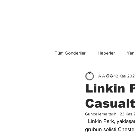
Son Haberler
Tüm Gönderiler
Haberler
Yeni
A A ✪✪
12 Kas 20
Grup İncelemeleri
Konserler
Linkin 
Casual
Güncelleme tarihi:
23 Kas 
  Linkin Park, yakla
grubun solisti 
Cheste