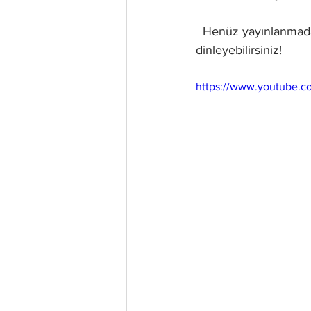
  Henüz yayınlanmadan konser esnasında seslendirilen albümün son parçasını aşağıdan 
dinleyebilirsiniz!
https://www.youtube.c