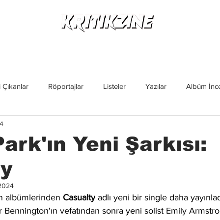
Yeni Çıkanlar
Röportajlar
Listeler
Albüm Kritikl
 Çıkanlar
Röportajlar
Listeler
Yazılar
Albüm İnce
24
İncelemeler
Yeni Çıkanlar
Magazin
Keşif Yazıları
Park'ın Yeni Şarkısı:
ty
2024
şan albümlerinden 
Casualty
 adlı yeni bir single daha yayınlad
r Bennington'ın
 vefatından sonra 
yeni solist Emily Armstron