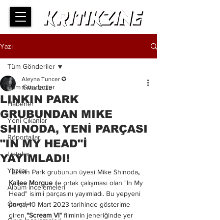
Yazı
Tüm Gönderiler
Aleyna Tuncer ✪
Tüm Gönderiler
11 Mar 2023
LINKIN PARK
Haberler
GRUBUNDAN MIKE
Yeni Çıkanlar
SHINODA, YENİ PARÇASI
Röportajlar
"IN MY HEAD"İ
Listeler
YAYIMLADI!
Yazılar
 L
inkin Park grubunun üyesi Mike Shinoda
, 
Kailee Morgue 
ile ortak çalışması olan "In My 
Albüm İncelemeleri
Head" isimli parçasını yayımladı. Bu yepyeni 
Öneriler
parça, 10 Mart 2023 tarihinde gösterime 
giren 
"Scream VI"
 filminin jeneriğinde yer 