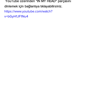
 YouTube üzerinden "IN MY HEAD" parçasını 
dinlemek için bağlantıya tıklayabilirsiniz.
https://www.youtube.com/watch?
v=bGyH1JF1Nu4