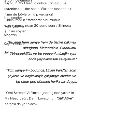
Grup İncelemeleri
alıyor. In My Head, oldukça ürkütücü ve 
karanlık bir klibe sahip. Slasher tarzında bir 
Konserler
filme de böyle bir klip yakışırdı! 
İncelemeler
Linkin Park'ın 
"Meteora"
 albümünün 
yayımlanmasından 20 sene sonra Shinoda 
Yeni Çıkanlar
şunları söyledi: 
Magazin
"Bu anın hem geriye hem de ileriye bakmak 
Keşif Yazıları
olduğunu, Meteora'nın Yıldönümü 
deliler
retrospektifini ve bu yepyeni müziğin aynı 
anda yayınlamasını seviyorum."
 "Tüm kariyerim boyunca, Linkin Park'tan solo 
şeylere ve başkalarıyla çalışmaya atladım ve 
bu ritme geri dönmek harika bir duygu.
 Yeni Scream VI filminin jeneriğinde yalnız In 
My Head değil, Demi Lovato'nun 
"Still Alive"
parçası da yer alacak. 