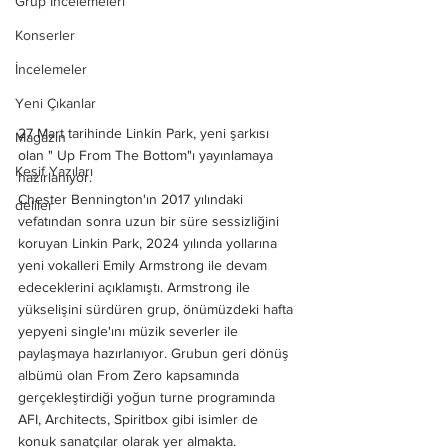
Grup İncelemeleri
Konserler
İncelemeler
Yeni Çıkanlar
27 Mart tarihinde Linkin Park, yeni şarkısı 
Magazin
olan " Up From The Bottom"ı yayınlamaya 
Keşif Yazıları
hazırlanıyor. 
Chester Bennington'ın 2017 yılındaki 
deliler
vefatından sonra uzun bir süre sessizliğini 
koruyan Linkin Park, 2024 yılında yollarına 
yeni vokalleri Emily Armstrong ile devam 
edeceklerini açıklamıştı. Armstrong ile 
yükselişini sürdüren grup, önümüzdeki hafta 
yepyeni single'ını müzik severler ile 
paylaşmaya hazırlanıyor. Grubun geri dönüş 
albümü olan From Zero kapsamında 
gerçekleştirdiği yoğun turne programında 
AFI, Architects, Spiritbox gibi isimler de 
konuk sanatçılar olarak yer almakta. 