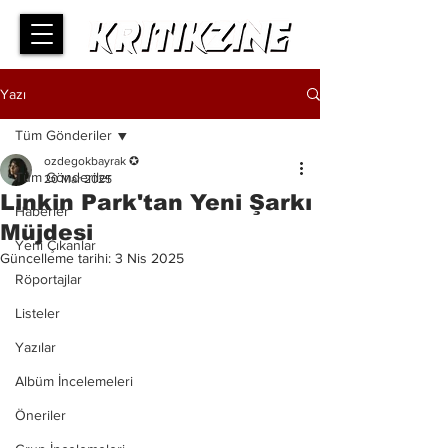
Yazı
Tüm Gönderiler
ozdegokbayrak ✪
Tüm Gönderiler
20 Mar 2025
Linkin Park'tan Yeni Şarkı
Haberler
Müjdesi
Yeni Çıkanlar
Güncelleme tarihi:
3 Nis 2025
Röportajlar
Listeler
Yazılar
Albüm İncelemeleri
Öneriler