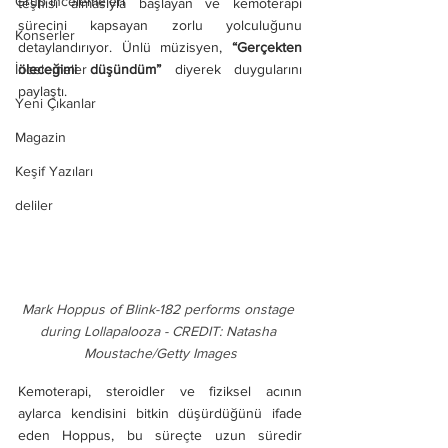
Grup İncelemeleri
teşhisi almasıyla başlayan ve kemoterapi 
sürecini kapsayan zorlu yolculuğunu 
Konserler
detaylandırıyor. Ünlü müzisyen, 
“Gerçekten 
İncelemeler
öleceğimi düşündüm”
 diyerek duygularını 
paylaştı.
Yeni Çıkanlar
Magazin
Keşif Yazıları
deliler
Mark Hoppus of Blink-182 performs onstage 
during Lollapalooza - CREDIT: Natasha 
Moustache/Getty Images
Kemoterapi, steroidler ve fiziksel acının 
aylarca kendisini bitkin düşürdüğünü ifade 
eden Hoppus, bu süreçte uzun süredir 