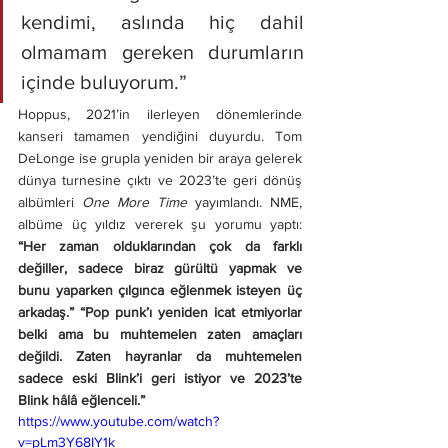
kendimi, aslında hiç dahil 
olmamam gereken durumların 
içinde buluyorum.”
Hoppus, 2021’in ilerleyen dönemlerinde 
kanseri tamamen yendiğini duyurdu. Tom 
DeLonge ise grupla yeniden bir araya gelerek 
dünya turnesine çıktı ve 2023’te geri dönüş 
albümleri 
One More Time
 yayımlandı. NME, 
albüme üç yıldız vererek şu yorumu yaptı: 
“Her zaman olduklarından çok da farklı 
değiller, sadece biraz gürültü yapmak ve 
bunu yaparken çılgınca eğlenmek isteyen üç 
arkadaş.” “Pop punk’ı yeniden icat etmiyorlar 
belki ama bu muhtemelen zaten amaçları 
değildi. Zaten hayranlar da muhtemelen 
sadece eski Blink’i geri istiyor ve 2023’te 
Blink hâlâ eğlenceli.”
https://www.youtube.com/watch?
v=pLm3Y68IY1k