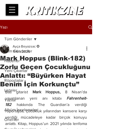
Yazı
Tüm Gönderiler
Ayça Beyazsac ✪
Tüm Gönderiler
11 Nis 2025
Mark Hoppus (Blink-182)
Haberler
Zorlu Geçen Çocukluğunu
Yeni Çıkanlar
Anlattı: “Büyürken Hayat
Röportajlar
Benim İçin Korkunçtu”
Listeler
Bas gitarist 
Mark Hoppus,
 8 Nisan’da 
yayımlanan yeni anı kitabı
Fahrenheit-
Yazılar
182
hakkında The Guardian’a verdiği 
Albüm İncelemeleri
röportajda, çocukluk yıllarından kansere karşı 
verdiği mücadeleye kadar birçok konuyu 
Öneriler
anlattı. Kitap, Hoppus’un 2021 yılında lenfoma 