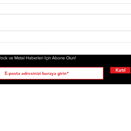
Tony Iommi'den Yeni
Mis
Solo Albüm: From The
Alb
Dark
Pla
Gel
ock ve Metal Haberleri İçin Abone Olun!
Katıl
RÖPORTAJLAR
LİSTELER
YENİ
AL
KRİ
ÇIKANLAR