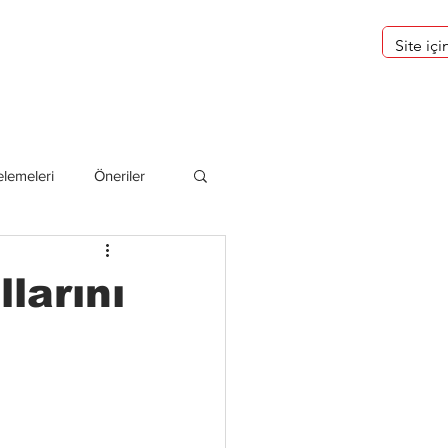
eri
Hakkımızda
lemeleri
Öneriler
deliler
larını