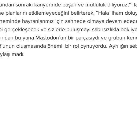
ndan sonraki kariyerinde başarı ve mutluluk diliyoruz,” ifad
rne planlarını etkilemeyeceğini belirterek, “Hâlâ ilham dolu
neminde hayranlarımız için sahnede olmaya devam edec
bi gerçekleşecek ve sizlerle buluşmayı sabırsızlıkla bekliyo
lından bu yana Mastodon’un bir parçasıydı ve grubun ken
’unun oluşmasında önemli bir rol oynuyordu. Ayrılığın sebeb
ylaşılmadı.