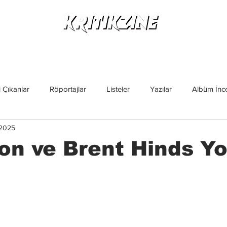
Yeni Çıkanlar
Röportajlar
Listeler
Albüm Kritikl
 Çıkanlar
Röportajlar
Listeler
Yazılar
Albüm İnce
 2025
İncelemeler
Yeni Çıkanlar
Magazin
Keşif Yazıları
n ve Brent Hinds Yol