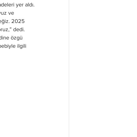
eleri yer aldı.
yuz ve 
eğiz. 2025 
ruz,” dedi.
dine özgü 
iyle ilgili 