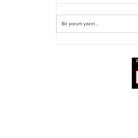
Bir yorum yazın...
Xandria’dan Yeni Albüm
ve Video: “Eclipse”
Yayında
R
ROCK
HABERLERİ
BİZİ TAKİP ET