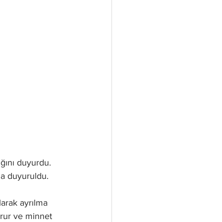
ığını duyurdu. 
la duyuruldu.
arak ayrılma 
gurur ve minnet 