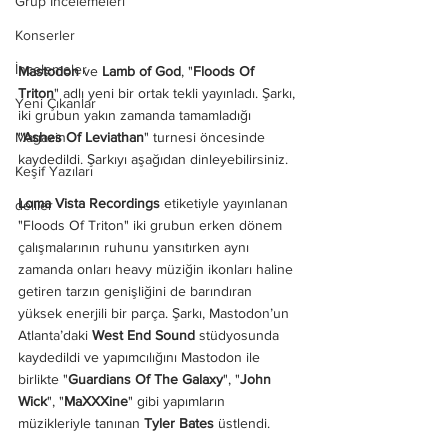
Grup İncelemeleri
Konserler
İncelemeler
Mastodon
 ve 
Lamb of God
, "
Floods Of 
Triton
" adlı yeni bir ortak tekli yayınladı. Şarkı, 
Yeni Çıkanlar
iki grubun yakın zamanda tamamladığı 
"
Ashes Of Leviathan
" turnesi öncesinde 
Magazin
kaydedildi. Şarkıyı aşağıdan dinleyebilirsiniz.
Keşif Yazıları
Loma Vista Recordings
 etiketiyle yayınlanan 
deliler
"Floods Of Triton" iki grubun erken dönem 
çalışmalarının ruhunu yansıtırken aynı 
zamanda onları heavy müziğin ikonları haline 
getiren tarzın genişliğini de barındıran 
yüksek enerjili bir parça. Şarkı, Mastodon’un 
Atlanta’daki 
West End Sound
 stüdyosunda 
kaydedildi ve yapımcılığını Mastodon ile 
birlikte "
Guardians Of The Galaxy
", "
John 
Wick
", "
MaXXXine
" gibi yapımların 
müzikleriyle tanınan
 Tyler Bates 
üstlendi.