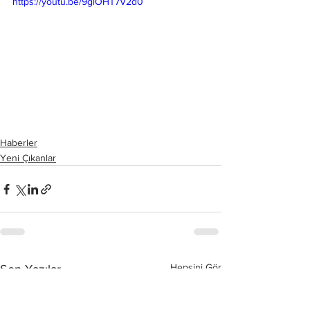
https://youtu.be/9glOHT7V2d0
Haberler
Yeni Çıkanlar
Hepsini Gör
Son Yazılar