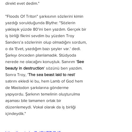
direkt evet dedim."
"Floods Of Triton" şarkısının sözlerini kimin 
yazdığı sorulduğunda Blythe: "Sözlerin 
yaklaşık yüzde 80'ini ben yazdım. Gerçek bir 
iş birliği fikrini sevdim bu yüzden Troy 
Sanders'a sözlerinin olup olmadığını sordum, 
o da 'Evet, yazdığım bazı şeyler var.' dedi. 
Şarkıyı önceden planlamadık. Stüdyoda 
nerede ne olacağını konuştuk. Sanırım '
See 
beauty in destruction
' sözünü ben yazdım. 
Sonra Troy, '
The sea beast laid to rest
' 
satırını ekledi ki bu, hem Lamb of God hem 
de Mastodon şarkılarına gönderme 
yapıyordu. Şarkının temelinin oluşturulma 
aşaması bile tamamen ortak bir 
düzenlemeydi. Vokal olarak da iş birliği 
içindeydik."