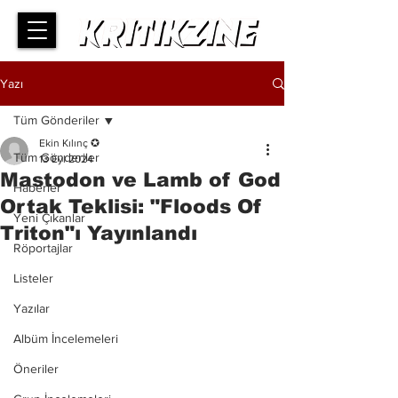
Yazı
Tüm Gönderiler
Ekin Kılınç ✪
Tüm Gönderiler
13 Eyl 2024
Mastodon ve Lamb of God
Haberler
Ortak Teklisi: "Floods Of
Yeni Çıkanlar
Triton"ı Yayınlandı
Röportajlar
Listeler
Yazılar
Albüm İncelemeleri
Öneriler