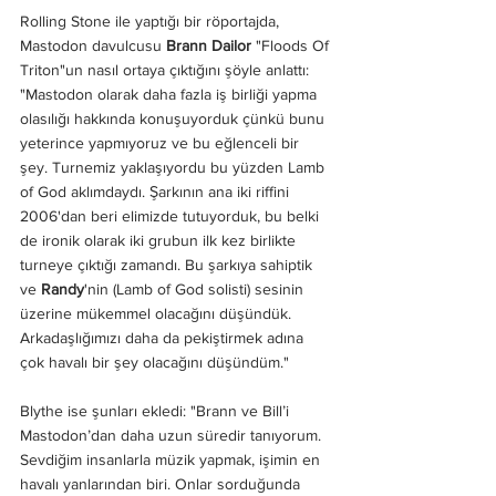
Rolling Stone ile yaptığı bir röportajda, 
Mastodon davulcusu
 Brann Dailor
 "Floods Of 
Triton"un nasıl ortaya çıktığını şöyle anlattı: 
"Mastodon olarak daha fazla iş birliği yapma 
olasılığı hakkında konuşuyorduk çünkü bunu 
yeterince yapmıyoruz ve bu eğlenceli bir 
şey. Turnemiz yaklaşıyordu bu yüzden Lamb 
of God aklımdaydı. Şarkının ana iki riffini 
2006'dan beri elimizde tutuyorduk, bu belki 
de ironik olarak iki grubun ilk kez birlikte 
turneye çıktığı zamandı. Bu şarkıya sahiptik 
ve
 Randy
'nin (Lamb of God solisti) sesinin 
üzerine mükemmel olacağını düşündük. 
Arkadaşlığımızı daha da pekiştirmek adına 
çok havalı bir şey olacağını düşündüm."
Blythe ise şunları ekledi: "Brann ve Bill’i  
Mastodon’dan daha uzun süredir tanıyorum. 
Sevdiğim insanlarla müzik yapmak, işimin en 
havalı yanlarından biri. Onlar sorduğunda 