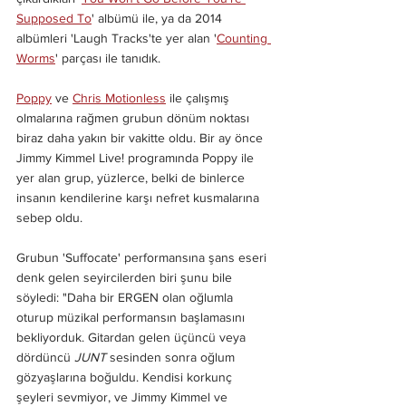
Supposed To
' albümü ile, ya da 2014 
albümleri 'Laugh Tracks'te yer alan '
Counting 
Worms
' parçası ile tanıdık.
Poppy
 ve 
Chris Motionless
 ile çalışmış 
olmalarına rağmen grubun dönüm noktası 
biraz daha yakın bir vakitte oldu. Bir ay önce 
Jimmy Kimmel Live! programında Poppy ile 
yer alan grup, yüzlerce, belki de binlerce 
insanın kendilerine karşı nefret kusmalarına 
sebep oldu.
Grubun 'Suffocate' performansına şans eseri 
denk gelen seyircilerden biri şunu bile 
söyledi: "Daha bir ERGEN olan oğlumla 
oturup müzikal performansın başlamasını 
bekliyorduk. Gitardan gelen üçüncü veya 
dördüncü 
JUNT 
sesinden sonra oğlum 
gözyaşlarına boğuldu. Kendisi korkunç 
şeyleri sevmiyor, ve Jimmy Kimmel ve 