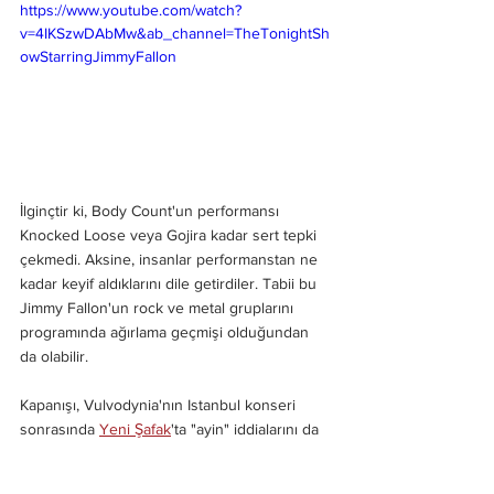
https://www.youtube.com/watch?
v=4IKSzwDAbMw&ab_channel=TheTonightSh
owStarringJimmyFallon
İlginçtir ki, Body Count'un performansı 
Knocked Loose veya Gojira kadar sert tepki 
çekmedi. Aksine, insanlar performanstan ne 
kadar keyif aldıklarını dile getirdiler. Tabii bu 
Jimmy Fallon'un rock ve metal gruplarını 
programında ağırlama geçmişi olduğundan 
da olabilir.
Kapanışı, Vulvodynia'nın Istanbul konseri 
sonrasında 
Yeni Şafak
'ta "ayin" iddialarını da 
yediğimizi eklemeden yaparsak büyük ayıp 
etmiş oluruz.