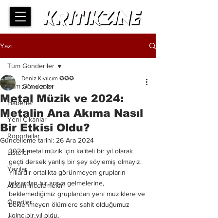
Yazı
Tüm Gönderiler
Deniz Kıvılcım ✪✪✪
Tüm Gönderiler
24 Ara 2024
Metal Müzik ve 2024:
Haberler
Metalin Ana Akıma Nasıl
Yeni Çıkanlar
Bir Etkisi Oldu?
Röportajlar
Güncelleme tarihi:
26 Ara 2024
2024 metal müzik için kaliteli bir yıl olarak 
Listeler
geçti dersek yanlış bir şey söylemiş olmayız. 
Yazılar
Yıllardır ortalıkta görünmeyen grupların 
tekrardan bir araya gelmelerine, 
Albüm İncelemeleri
beklemediğimiz gruplardan yeni müziklere ve 
Öneriler
beklenmeyen ölümlere şahit olduğumuz 
ilginç bir yıl oldu.