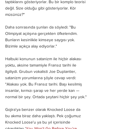
taptıklarını gösteriyorlar. Bu bir komplo teorisi 
değil. Size olduğu gibi gösteriyorlar. Kör 
müsünüz?"
Daha sonrasında şunları da söyledi: "Bu 
Olimpiyat açılışına gerçekten öfkelendim. 
Bunların kesinlikle kimseye saygısı yok. 
Bizimle açıkça alay ediyorlar."
Halbuki konunun satanizm ile hiçbir alakası 
yoktu, aksine tamamiyle Fransız tarihi ile 
ilgiliydi. Grubun vokalisti Joe Duplantier, 
satanizm yorumlarına şöyle cevap verdi: 
"Alakası yok. Bu Fransız tarihi. Başı kesilmiş 
insanlar, kırmızı şarap ve her yerde kan — 
normal bir şey. Ortada şeytani hiçbir şey yok."
Gojira'ya benzer olarak Knocked Loose da 
bu akıma biraz daha yaklaştı. Pek çoğumuz 
Knocked Loose'u ya bu yıl içerisinde 
çıkardıkları '
You Won't Go Before You're 