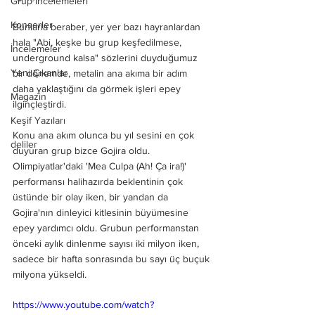
Grup İncelemeleri
Konserler
Bunlarla beraber, yer yer bazı hayranlardan 
hala "Abi, keşke bu grup keşfedilmese, 
İncelemeler
underground kalsa" sözlerini duyduğumuz 
Yeni Çıkanlar
bir dönemde, metalin ana akıma bir adım 
daha yaklaştığını da görmek işleri epey 
Magazin
ilginçleştirdi.
Keşif Yazıları
Konu ana akım olunca bu yıl sesini en çok 
deliler
duyuran grup bizce Gojira oldu. 
Olimpiyatlar'daki 'Mea Culpa (Ah! Ça ira!)' 
performansı halihazırda beklentinin çok 
üstünde bir olay iken, bir yandan da 
Gojira'nın dinleyici kitlesinin büyümesine 
epey yardımcı oldu. Grubun performanstan 
önceki aylık dinlenme sayısı iki milyon iken, 
sadece bir hafta sonrasında bu sayı üç buçuk 
milyona yükseldi.
https://www.youtube.com/watch?