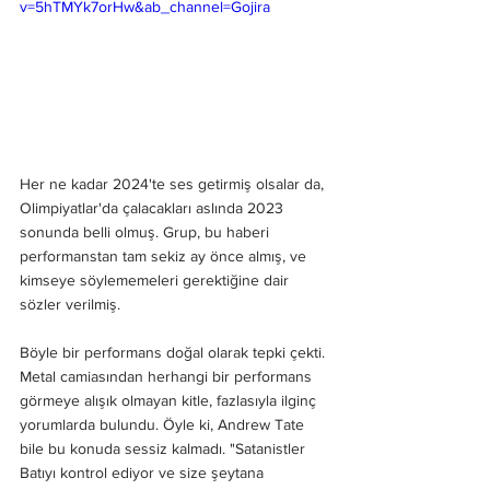
v=5hTMYk7orHw&ab_channel=Gojira
Her ne kadar 2024'te ses getirmiş olsalar da, 
Olimpiyatlar'da çalacakları aslında 2023 
sonunda belli olmuş. Grup, bu haberi 
performanstan tam sekiz ay önce almış, ve 
kimseye söylememeleri gerektiğine dair 
sözler verilmiş.
Böyle bir performans doğal olarak tepki çekti. 
Metal camiasından herhangi bir performans 
görmeye alışık olmayan kitle, fazlasıyla ilginç 
yorumlarda bulundu. Öyle ki, Andrew Tate 
bile bu konuda sessiz kalmadı. "Satanistler 
Batıyı kontrol ediyor ve size şeytana 