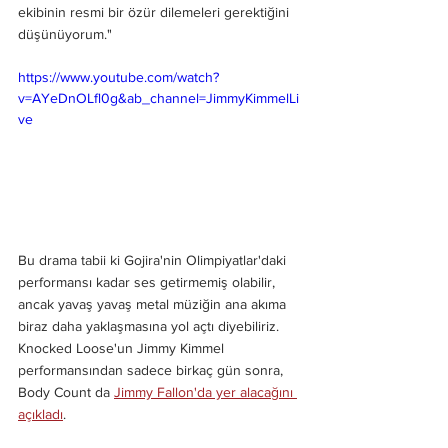
ekibinin resmi bir özür dilemeleri gerektiğini 
düşünüyorum."
https://www.youtube.com/watch?
v=AYeDnOLfl0g&ab_channel=JimmyKimmelLi
ve
Bu drama tabii ki Gojira'nin Olimpiyatlar'daki 
performansı kadar ses getirmemiş olabilir, 
ancak yavaş yavaş metal müziğin ana akıma 
biraz daha yaklaşmasına yol açtı diyebiliriz. 
Knocked Loose'un Jimmy Kimmel 
performansından sadece birkaç gün sonra, 
Body Count da 
Jimmy Fallon'da yer alacağını 
açıkladı
.