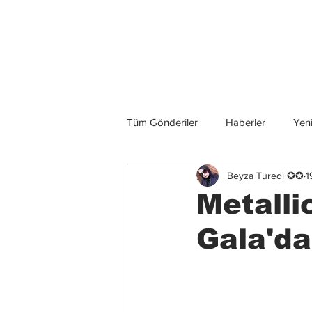
Son Haberler
Tüm Gönderiler
Haberler
Yeni
Beyza Türedi ✪✪
1
Grup İncelemeleri
Konserler
Metalli
Gala'da