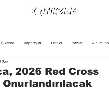
Yeni Çıkanlar
Röportajlar
Listeler
Albüm Kritikl
 Çıkanlar
Röportajlar
Listeler
Yazılar
Albüm İnce
9 Şub
İncelemeler
Yeni Çıkanlar
Magazin
Keşif Yazıları
ca, 2026 Red Cross
 Onurlandırılacak