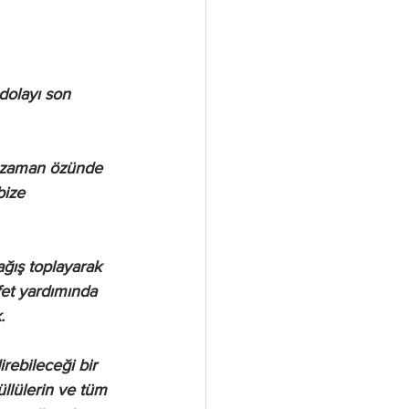
dolayı son 
er zaman özünde 
bize 
ğış toplayarak 
fet yardımında 
.
rebileceği bir 
llülerin ve tüm 