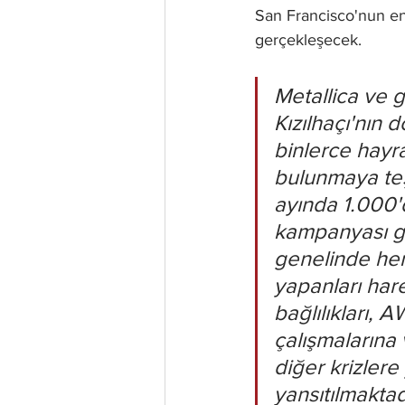
San Francisco'nun e
gerçekleşecek.
Metallica ve 
Kızılhaçı'nın 
binlerce hayra
bulunmaya teşvi
ayında 1.000'
kampanyası gib
genelinde hem
yapanları har
bağlılıkları,
çalışmalarına 
diğer krizler
yansıtılmaktad