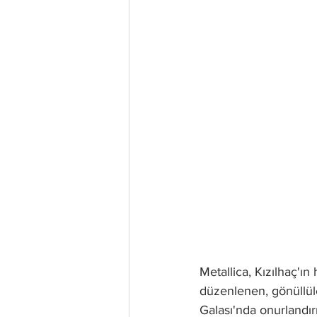
Metallica, Kızılhaç'ı
düzenlenen, gönüllüler
Galası'nda onurlandır