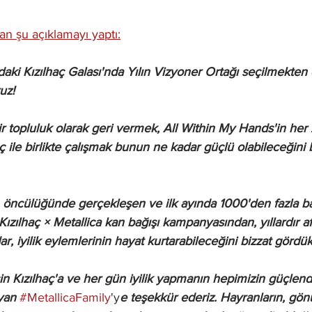
n şu açıklamayı yaptı:
daki Kızılhaç Galası'nda Yılın Vizyoner Ortağı seçilmekten 
uz!
 bir topluluk olarak geri vermek, All Within My Hands'in h
aç ile birlikte çalışmak bunun ne kadar güçlü olabileceğini 
n öncülüğünde gerçekleşen ve ilk ayında 1000'den fazla ba
Kızılhaç × Metallica kan bağışı kampanyasından, yıllardır a
ar, iyilik eylemlerinin hayat kurtarabileceğini bizzat gördük
çin Kızılhaç'a ve her gün iyilik yapmanın hepimizin güçlendi
yan
#MetallicaFamily
'y
e teşekkür ederiz. Hayranların, gönü