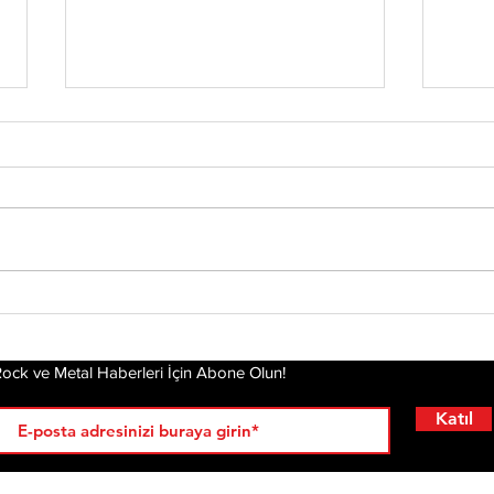
Chester’ın Ardından
Yirm
Mira
Yeniden Ayağa
Dea
Kalkmak: Linkin Park'ın
Hikayesi Film Oluyor
ock ve Metal Haberleri İçin Abone Olun!
Katıl