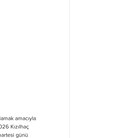
ğlamak amacıyla 
2026 Kızılhaç 
martesi günü 