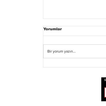
Yorumlar
Bir yorum yazın...
Status Quo Efsanesi
Francis Rossi,"The Way
We Were Vol. 2"
Albümünü Duyurdu
R