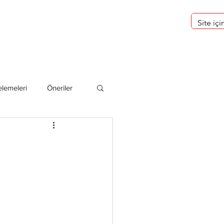
eri
Hakkımızda
lemeleri
Öneriler
deliler