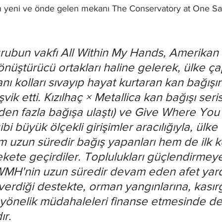
n yeni ve önde gelen mekanı The Conservatory at One S
grubun vakfı All Within My Hands, Amerikan 
dönüştürücü ortakları haline gelerek, ülke ç
nı kolları sıvayıp hayat kurtaran kan bağışı
k etti. Kızılhaç × Metallica kan bağışı serisi 
den fazla bağışa ulaştı) ve Give Where You 
i büyük ölçekli girişimler aracılığıyla, ülke 
 uzun süredir bağış yapanları hem de ilk k
ekete geçirdiler. Toplulukları güçlendirmeye
 AWMH'nin uzun süredir devam eden afet yar
verdiği destekte, orman yangınlarına, kasır
e yönelik müdahaleleri finanse etmesinde de
ır.