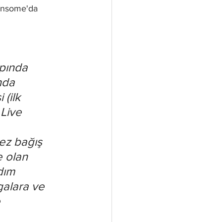
ansome'da 
apında 
nda 
(ilk 
Live 
ez bağış 
 olan 
dım 
galara ve 
 