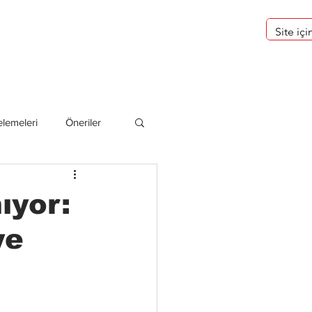
eri
Hakkımızda
lemeleri
Öneriler
deliler
ıyor:
ye