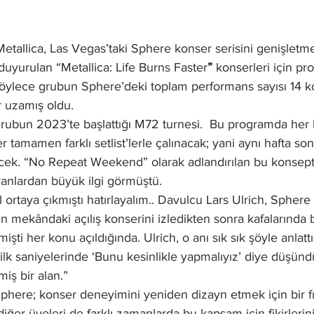
etallica, Las Vegas’taki Sphere konser serisini genişletme
uyurulan “Metallica: Life Burns Faster
”
 konserleri için pr
Böylece grubun Sphere’deki toplam performans sayısı 14 ko
r uzamış oldu.
grubun 2023’te başlattığı M72 turnesi.  Bu programda her 
 tamamen farklı setlist’lerle çalınacak; yani aynı hafta so
cek. “No Repeat Weekend” olarak adlandırılan bu konsept,
ranlardan büyük ilgi görmüştü.
l ortaya çıkmıştı hatırlayalım.. Davulcu Lars Ulrich, Sphere fi
 mekândaki açılış konserini izledikten sonra kafalarında bir
ti her konu açıldığında. Ulrich, o anı sık sık şöyle anlatt
 ilk saniyelerinde ‘Bunu kesinlikle yapmalıyız’ diye düşü
iş bir alan.”
Sphere; konser deneyimini yeniden dizayn etmek için bir fı
ğer üyeleri de farklı zamanlarda bu kapsam için fikirlerini 