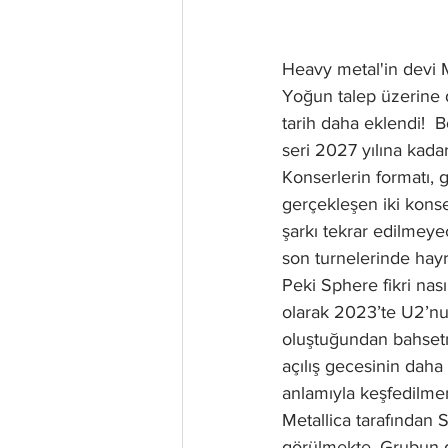
Heavy metal'in devi M
Yoğun talep üzerine d
tarih daha eklendi!  
seri 2027 yılına kada
Konserlerin formatı, 
gerçekleşen iki konser
şarkı tekrar edilmeye
son turnelerinde hay
Peki Sphere fikri nası
olarak 2023’te U2’nun
oluştuğundan bahsetmiş
açılış gecesinin daha
anlamıyla keşfedilmem
Metallica tarafından 
görülmekte. Grubun di