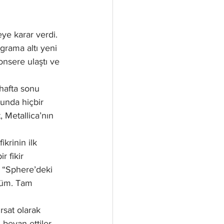
ye karar verdi. 
ograma altı yeni 
nsere ulaştı ve 
hafta sonu 
nunda hiçbir 
 Metallica’nın 
krinin ilk 
 fikir 
ı “Sphere’deki 
ndüm. Tam 
rsat olarak 
beyan ettiler. 