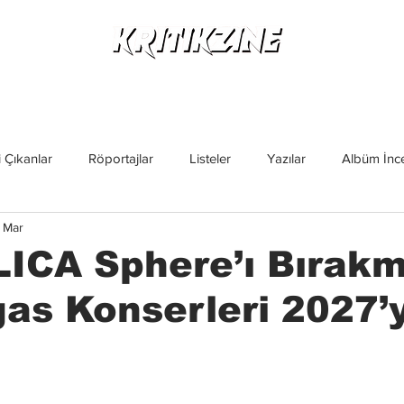
Yeni Çıkanlar
Röportajlar
Listeler
Albüm Kritikl
 Çıkanlar
Röportajlar
Listeler
Yazılar
Albüm İnce
 Mar
İncelemeler
Yeni Çıkanlar
Magazin
Keşif Yazıları
ICA Sphere’ı Bırakm
as Konserleri 2027’