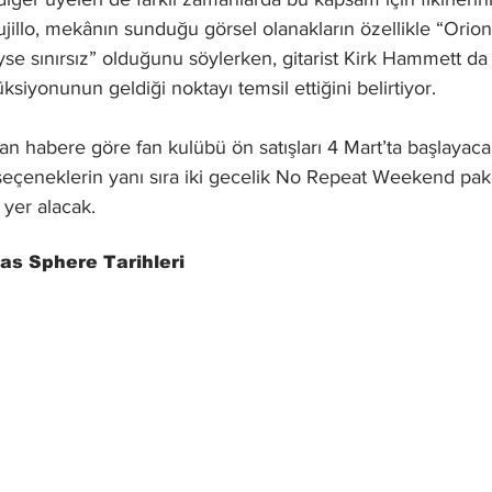
ujillo, mekânın sunduğu görsel olanakların özellikle “Orion
yse sınırsız” olduğunu söylerken, gitarist Kirk Hammett da
iyonunun geldiği noktayı temsil ettiğini belirtiyor.
an habere göre fan kulübü ön satışları 4 Mart’ta başlayacak
seçeneklerin yanı sıra iki gecelik No Repeat Weekend pake
 yer alacak.
gas Sphere Tarihleri