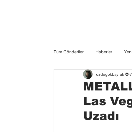
Son Haberler
Tüm Gönderiler
Haberler
Yeni
ozdegokbayrak ✪
7
Grup İncelemeleri
Konserler
METALL
Las Veg
Uzadı