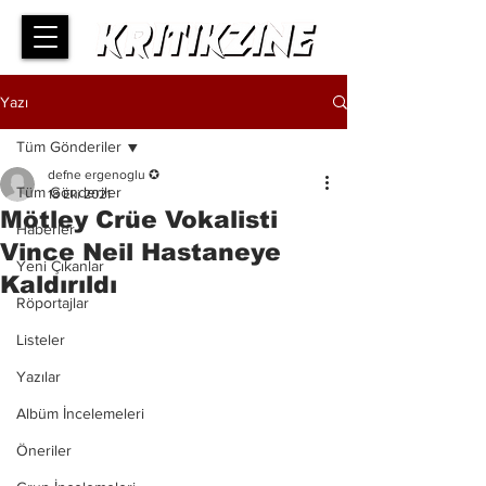
Yazı
Tüm Gönderiler
defne ergenoglu ✪
Tüm Gönderiler
18 Eki 2021
Mötley Crüe Vokalisti
Haberler
Vince Neil Hastaneye
Yeni Çıkanlar
Kaldırıldı
Röportajlar
Listeler
Yazılar
Albüm İncelemeleri
Öneriler