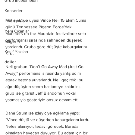
Grup İncelemeleri
Konserler
Mötley Crüe üyesi Vince Neil 15 Ekim Cuma 
İncelemeler
günü Tennessee Pigeon Forge’daki 
Yeni Çıkanlar
Monsters on the Mountain festivalinde solo 
performansı sırasında sahneden düşerek 
Magazin
yaralandı. Gruba göre düşüşte kaburgalarını 
Keşif Yazıları
kırdı. 
deliler
Neil grubun “Don’t Go Away Mad (Just Go 
Away)” performansı sırasında yanlış adım 
atarak betona yuvarlandı. Neil geçirdiği bu 
ağır düşüşten sonra hastaneye kaldırıldı, 
grup ise gitarist Jeff Blando’nun vokal 
yapmasıyla gösteriyle onsuz devam etti. 
Dana Strum ise izleyiciye açıklama yaptı: 
“Vince düştü ve düşerken kaburgalarını kırdı. 
Nefes alamıyor, tedavi görecek. Burada 
olmaktan heyecan duyuyor. Bu adam için bir 